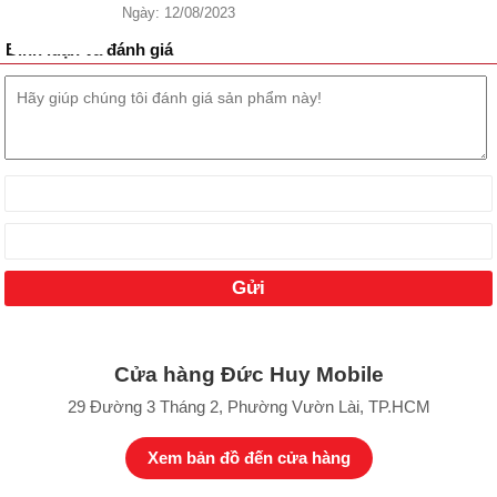
Ngày: 12/08/2023
Realme GT5 Pro có thiết kế ấn tượng nhất. Nguồn: realme.
Bình luận và đánh giá
Về màu sắc của Realme GT5 Pro sở hữu bộ 3 màu sắc vô cùng ấn
tượng với cam, bạc và đen. Cụ thể là màu đen và màu bạc sẽ có
ở trên phiên bản mặt da và màu đen sẽ có trên phiên bản mặt kính
sang trọng. Khi sở hữu được những màu bản màu ấn tượng này
giúp người dùng trở nên nổi bật và cuốn hút hơn với mọi người
xung quanh.
Về hệ thống camera được đặt trong phần khung hình tròn vô cùng
nổi bật cùng với cụm camera được đánh giá là chụp đẹp.
Màn hình Realme GT5 Pro hiển thị tốt
Về màn hình của Realme GT5 Pro được trang bị tấm nền AMOLED
với hình ảnh màu sắc mang lại rực rỡ, hài hòa và chất lượng hình
ảnh chi tiết.
Cửa hàng Đức Huy Mobile
Cùng với tốc độ làm mới 144Hz, độ phân giải 1.5K (1264 x 2780
29 Đường 3 Tháng 2, Phường Vườn Lài, TP.HCM
pixel) mang đến trải nghiệm mượt mà, đa nhiệm mọi tác vụ, cân
các tựa game cơ bản. Đồng thời nội dung hiển thị trên màn hình sẽ
Xem bản đồ đến cửa hàng
rộng rãi hơn nhờ kích thước màn hình lớn đến 6,78 inch.