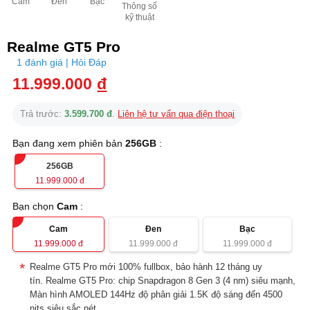
Cam
Đen
Bạc
Thông số
kỹ thuật
Realme GT5 Pro
1 đánh giá | Hỏi Đáp
11.999.000
đ
Trả trước:
3.599.700 đ
.
Liên hệ tư vấn qua điện thoại
Bạn đang xem phiên bản
256GB
:
256GB
11.999.000
đ
Bạn chọn
Cam
:
Cam
Đen
Bạc
11.999.000
đ
11.999.000
đ
11.999.000
đ
Realme GT5 Pro mới 100% fullbox, bảo hành 12 tháng uy
tín. Realme GT5 Pro: chip Snapdragon 8 Gen 3 (4 nm) siêu mạnh,
Màn hình AMOLED 144Hz độ phân giải 1.5K độ sáng đến 4500
nits siêu sắc nét.