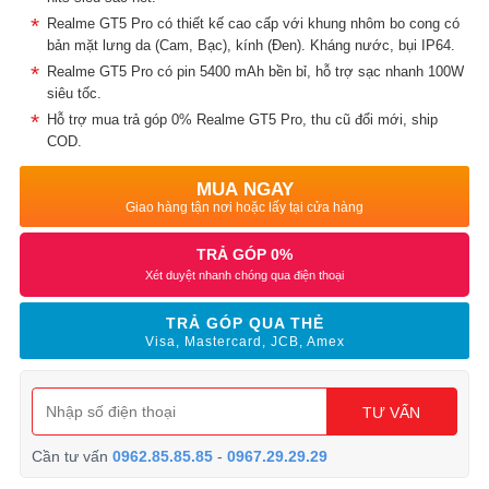
Realme GT5 Pro có thiết kế cao cấp với khung nhôm bo cong có
bản mặt lưng da (Cam, Bạc), kính (Đen). Kháng nước, bụi IP64.
Realme GT5 Pro có pin 5400 mAh bền bỉ, hỗ trợ sạc nhanh 100W
siêu tốc.
Hỗ trợ mua trả góp 0% Realme GT5 Pro, thu cũ đổi mới, ship
COD.
MUA NGAY
Giao hàng tận nơi hoặc lấy tại cửa hàng
TRẢ GÓP 0%
Xét duyệt nhanh chóng qua điện thoại
TRẢ GÓP QUA THẺ
Visa, Mastercard, JCB, Amex
TƯ VẤN
Cần tư vấn
0962.85.85.85
-
0967.29.29.29