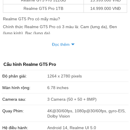
Realme GT5 Pro 512GB
13.999.000 VNĐ
Realme GT5 Pro 1TB
14.999.000 VNĐ
Realme GT5 Pro có mấy màu?
Chính thức Realme GT5 Pro có 3 màu là: Cam (lưng da), Đen
(lưng kính), Bạc (lưng da).
Đọc thêm
Cấu hình Realme GT5 Pro
Độ phân giải:
1264 x 2780 pixels
Màn hình rộng:
6.78 inches
Camera sau:
3 Camera (50 + 50 + 8MP)
Bản màu tùy chọn Realme GT5 Pro. Nguồn: realme.
Về thiết kế của Realme GT5 Pro ấn tượng mới
Quay Phim:
4K@30/60fps, 1080p@30/60fps, gyro-EIS,
Dolby Vision
Chiếc điện thoại Realme GT5 Pro, đây là dòng điện thoại cao cấp
đến từ nhà sản xuất Realme. Cụ thể chiếc điện thoại này được
Hệ điều hành:
Android 14, Realme UI 5.0
hoàn thiện bởi chất liệu cao cấp nhất như da, kính và kim loại có