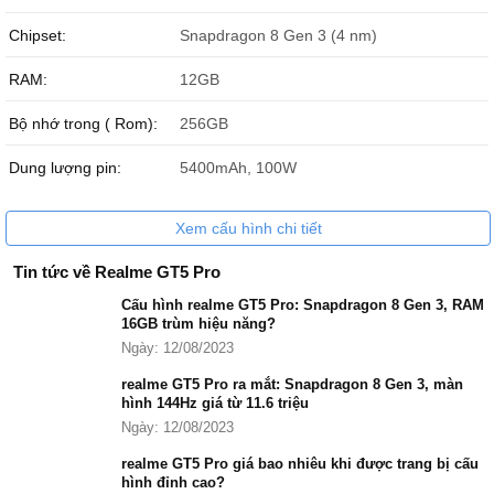
tính bền bỉ cao. Ở mặt trước và mặt sau được hoàn thiện bằng
Chipset:
Snapdragon 8 Gen 3 (4 nm)
đường nét bo cong mang đến sự cân đối và thêm phần hài hòa
hơn cho chiếc điện thoại.
RAM:
12GB
Kết hợp cùng màn hình cong viền mỏng, thoạt nhìn như một chiếc
Bộ nhớ trong ( Rom):
256GB
điện thoại tràn viền. Mang lại vẻ ngoài sang trọng và vô cùng đẳng
cấp. Đồng thời mang đến vẻ ngoài với phần bo cong mềm mại giúp
Dung lượng pin:
5400mAh, 100W
người dùng cầm nắm rất chắc tay, thỏa mái khi sử dụng cả một
thời gian dài.
Xem cấu hình chi tiết
Tin tức về Realme GT5 Pro
Cấu hình realme GT5 Pro: Snapdragon 8 Gen 3, RAM
16GB trùm hiệu năng?
Ngày: 12/08/2023
realme GT5 Pro ra mắt: Snapdragon 8 Gen 3, màn
hình 144Hz giá từ 11.6 triệu
Ngày: 12/08/2023
realme GT5 Pro giá bao nhiêu khi được trang bị cấu
hình đỉnh cao?