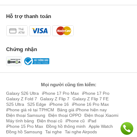
Hỗ trợ thanh toán
Realme GT5 Pro có màn hình hiển thị chất lượng cao. Nguồn:
realme.
Chứng nhận
Ngoài ra, màn hình của Realme GT5 Pro có sử dụng công nghệ
HDR10+ và có độ sáng tối đa lên tới 4500 nit với sự trang bị này
mang đến một chiếc màn hình với ánh sáng tốt nhất, thích nghi tốt
ở một trường ánh sáng yếu và ánh sáng gay gắt.
Hiệu năng Realme GT5 Pro mạnh mẽ
Mọi người cũng tìm kiếm:
Điện thoại GT 5 Pro, được Realme trang bị bộ xử lý
Snapdragon 8
Gen 3
. Đây là con chip mạnh nhất và mới nhất của gã khổng lồ
Galaxy S26 Ultra
iPhone 17 Pro Max
iPhone 17 Pro
Galaxy Z Fold 7
Galaxy Z Flip 7
Galaxy Z Flip 7 FE
Chip Mỹ. Mang đến hiệu năng mạnh không đối thủ so với các mẫu
S25 Ultra
S25 Edge
iPhone 16
iPhone 16 Pro Max
thiết bị có trong phân khúc giá.
iPhone giá rẻ tại TPHCM
Bảng giá iPhone hiện nay
Điện thoại Samsung
Điện thoại OPPO
Điện thoại Xiaomi
Máy tính bảng
Điện thoại cũ
iPhone cũ
iPad
iPhone 15 Pro Max
Đồng hồ thông minh
Apple Watch
Đồng hồ Samsung
Tai nghe
Tai nghe Airpods