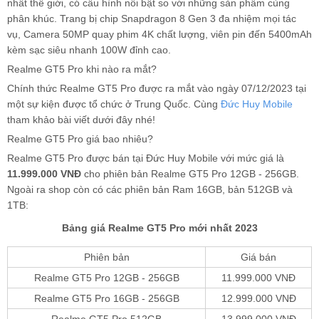
nhất thế giới, có cấu hình nổi bật so với những sản phẩm cùng
phân khúc. Trang bị chip Snapdragon 8 Gen 3 đa nhiệm mọi tác
vụ, Camera 50MP quay phim 4K chất lượng, viên pin đến 5400mAh
kèm sạc siêu nhanh 100W đỉnh cao.
Realme GT5 Pro khi nào ra mắt?
Chính thức Realme GT5 Pro được ra mắt vào ngày 07/12/2023 tại
một sự kiện được tổ chức ở Trung Quốc. Cùng
Đức Huy Mobile
tham khảo bài viết dưới đây nhé!
Realme GT5 Pro giá bao nhiêu?
Realme GT5 Pro được bán tại Đức Huy Mobile với mức giá là
11.999.000 VNĐ
cho phiên bản Realme GT5 Pro 12GB - 256GB.
Ngoài ra shop còn có các phiên bản Ram 16GB, bản 512GB và
1TB:
Bảng giá Realme GT5 Pro mới nhất 2023
Phiên bản
Giá bán
Realme GT5 Pro 12GB - 256GB
11.999.000 VNĐ
Realme GT5 Pro 16GB - 256GB
12.999.000 VNĐ