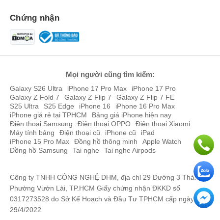
Minh Luân
089844xxxx
07:23 08/07/2026
Chứng nhận
Thu Le
033367xxxx
04:11 08/07/2026
văn thu
033367xxxx
04:10 08/07/2026
Phạm Gia Tuấn
098103xxxx
04:00 08/07/2026
Mọi người cũng tìm kiếm:
Galaxy S26 Ultra
iPhone 17 Pro Max
iPhone 17 Pro
Phạm Gia Tuấn
098103xxxx
04:00 08/07/2026
Galaxy Z Fold 7
Galaxy Z Flip 7
Galaxy Z Flip 7 FE
S25 Ultra
S25 Edge
iPhone 16
iPhone 16 Pro Max
Trần Viết Trường
096776xxxx
01:59 08/07/2026
iPhone giá rẻ tại TPHCM
Bảng giá iPhone hiện nay
Điện thoại Samsung
Điện thoại OPPO
Điện thoại Xiaomi
Trần Viết Trường
096776xxxx
01:41 08/07/2026
Máy tính bảng
Điện thoại cũ
iPhone cũ
iPad
iPhone 15 Pro Max
Đồng hồ thông minh
Apple Watch
Trần Viết Trường
096776xxxx
01:40 08/07/2026
Đồng hồ Samsung
Tai nghe
Tai nghe Airpods
Trần Viết Trường
096776xxxx
01:40 08/07/2026
Công ty TNHH CÔNG NGHỆ DHM, địa chỉ 29 Đường 3 Tháng 2,
Bình
090955xxxx
22:41 08/06/2026
Phường Vườn Lài, TP.HCM Giấy chứng nhận ĐKKD số
0317273528 do Sở Kế Hoạch và Đầu Tư TPHCM cấp ngày
Phạm Tiến Công
093402xxxx
21:31 08/06/2026
29/4/2022