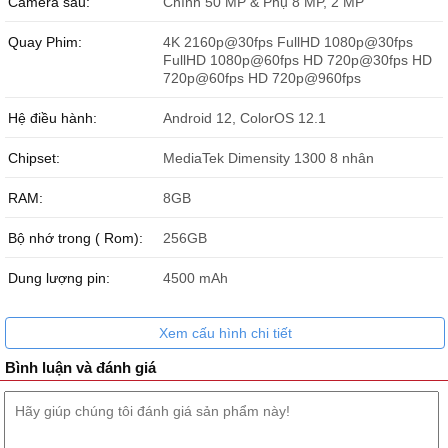
Camera sau:
Chính 50 MP & Phụ 8 MP, 2 MP
Nguyễn Hoàng Phi
033984xxxx
23:29 08/07/2026
Quay Phim:
4K 2160p@30fps FullHD 1080p@30fps
Thưởng Nguyễn
098867xxxx
23:03 08/07/2026
FullHD 1080p@60fps HD 720p@30fps HD
720p@60fps HD 720p@960fps
Nguyen tuan dat
078915xxxx
21:56 08/07/2026
Hệ điều hành:
Android 12, ColorOS 12.1
Tony
090104xxxx
21:00 08/07/2026
Chipset:
MediaTek Dimensity 1300 8 nhân
Tony
090104xxxx
21:00 08/07/2026
RAM:
8GB
Tony
090104xxxx
21:00 08/07/2026
Bộ nhớ trong ( Rom):
256GB
Trần Hùng
084383xxxx
19:29 08/07/2026
Dung lượng pin:
Hoàng Cao Kỳ
087666xxxx
4500 mAh
19:05 08/07/2026
Hoàng Cao kỳ
087666xxxx
19:01 08/07/2026
Xem cấu hình chi tiết
Hoàng Cao kỳ
087666xxxx
19:01 08/07/2026
Bình luận và đánh giá
Hoàng Cao kỳ
087666xxxx
19:00 08/07/2026
nguyễn đức vinh
033208xxxx
17:20 08/07/2026