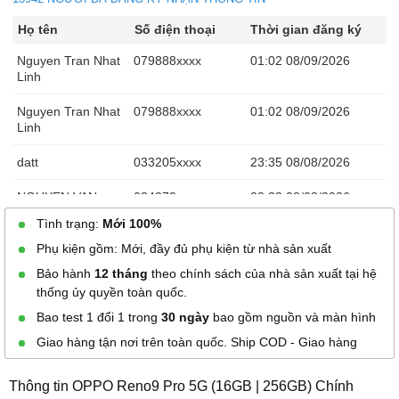
Họ tên
Số điện thoại
Thời gian đăng ký
Nguyen Tran Nhat
079888xxxx
01:02 08/09/2026
Linh
Nguyen Tran Nhat
079888xxxx
01:02 08/09/2026
Linh
datt
033205xxxx
23:35 08/08/2026
NGUYEN VAN
034273xxxx
23:33 08/08/2026
TUAN
Tình trạng:
Mới 100%
NGUYEN VAN
034273xxxx
23:33 08/08/2026
Phụ kiện gồm: Mới, đầy đủ phụ kiện từ nhà sản xuất
TUAN
Bảo hành
12 tháng
theo chính sách của nhà sản xuất tại hệ
thống ủy quyền toàn quốc.
datt
033205xxxx
23:32 08/08/2026
Bao test 1 đổi 1 trong
30 ngày
bao gồm nguồn và màn hình
Vũ Đức Trung
079326xxxx
21:33 08/08/2026
Giao hàng tận nơi trên toàn quốc. Ship COD - Giao hàng
Lê Thị Trâm
032978xxxx
21:15 08/08/2026
Thông tin OPPO Reno9 Pro 5G (16GB | 256GB) Chính