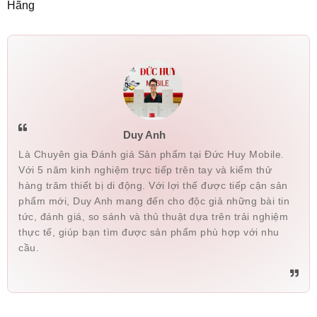
Lê Thị Trâm
032978xxxx
21:15 08/08/2026
Hãng
Nam Hoàng
090797xxxx
21:07 08/08/2026
do huu hien
098226xxxx
19:09 08/08/2026
Linh
037700xxxx
15:44 08/08/2026
Linh
037700xxxx
15:43 08/08/2026
Duy Anh
Linh
037700xxxx
15:42 08/08/2026
Là Chuyên gia Đánh giá Sản phẩm tại Đức Huy Mobile.
Lưu Trung Thắng
094752xxxx
15:14 08/08/2026
Với 5 năm kinh nghiệm trực tiếp trên tay và kiểm thử
hàng trăm thiết bị di động. Với lợi thế được tiếp cận sản
Lưu Trung Thắng
094752xxxx
15:13 08/08/2026
phẩm mới, Duy Anh mang đến cho độc giả những bài tin
tức, đánh giá, so sánh và thủ thuật dựa trên trải nghiệm
Thế Dy
070231xxxx
14:51 08/08/2026
thực tế, giúp bạn tìm được sản phẩm phù hợp với nhu
cầu.
Minh Luân
089844xxxx
14:21 08/08/2026
Minh Luân
089844xxxx
13:55 08/08/2026
Ngoan Nguyen
035758xxxx
13:17 08/08/2026