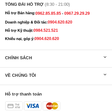
Dung Huỳnh
083456xxxx
10:06 08/07/2026
TỔNG ĐÀI HỖ TRỢ
(8:30 - 21:00)
HOÀNG PHÚC
097582xxxx
10:05 08/07/2026
Hỗ trợ Bán hàng:
0962.85.85.85
-
0967.29.29.29
HOÀNG PHÚC
097582xxxx
10:05 08/07/2026
Doanh nghiệp & Đối tác:
0904.620.620
Hỗ trợ Kỹ thuật:
0984.521.521
binh nguyen
090955xxxx
08:59 08/07/2026
Khiếu nại, góp ý:
0904.620.620
mập zủ
035463xxxx
08:56 08/07/2026
Ngô Văn Toàn
096940xxxx
08:39 08/07/2026
CHÍNH SÁCH
Ngô Văn Toàn
096940xxxx
08:39 08/07/2026
Vũ
035463xxxx
08:07 08/07/2026
VỀ CHÚNG TÔI
Vũ
035463xxxx
08:06 08/07/2026
mập zủ
035463xxxx
08:05 08/07/2026
Hỗ trợ thanh toán
VŨ
035463xxxx
08:05 08/07/2026
VŨ
035463xxxx
08:04 08/07/2026