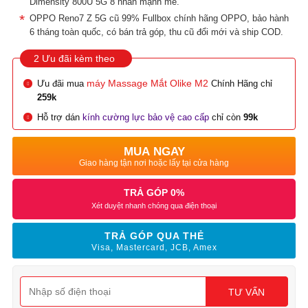
Dimensity 800U 5G 8 nhân mạnh mẽ.
OPPO Reno7 Z 5G cũ 99% Fullbox chính hãng OPPO, bảo hành
6 tháng toàn quốc, có bán trả góp, thu cũ đổi mới và ship COD.
2 Ưu đãi kèm theo
máy Massage Mắt Olike M2
Ưu đãi mua
Chính Hãng chỉ
259k
Hỗ trợ dán
kính cường lực bảo vệ cao cấp
chỉ còn
99k
MUA NGAY
Giao hàng tận nơi hoặc lấy tại cửa hàng
TRẢ GÓP 0%
Xét duyệt nhanh chóng qua điện thoại
TRẢ GÓP QUA THẺ
Visa, Mastercard, JCB, Amex
TƯ VẤN