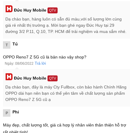
Đức Huy Mobile
QTV
Dạ chào bạn, hàng luôn có sẵn đủ màu,với số lượng lớn cùng
giá rẻ nhất thị trường ạ. Mời bạn ghé ngay Đức Huy tại 29
OPPO Reno7 Z 5G cũ
sử dụng hiệu ứng Glow mặt lưng độc đáo
đường 3/2 P.11, Q.10, TP. HCM để trải nghiệm và mua sắm nhé.
có thể chuyển màu khi thay đổi góc nhìn, các khung viền vuông
vức được vác phẳng và máy khá nhẹ chỉ 173g nên cầm nắm thoải
Tú
T
mái. Với thiết kế nguyên khối càng làm cho
OPPO Reno7 Z 5G cũ
trở nên cứng cáp và bền bỉ theo thời gian.
OPPO Reno7 Z 5G cũ là bản nào vậy shop?
Trả lời
Ngày: 08/06/2022
Đức Huy Mobile
QTV
Dạ chào bạn, đây là máy Cty Fullbox, còn bảo hành Chính Hãng
OPPO dài hạn nên bạn có thể yên tâm về chất lượng sản phẩm
OPPO Reno7 Z 5G cũ ạ
Phi
P
Máy đẹp, chất lượng tốt, giá cả hợp lý nhân viên thân thiện hỗ trợ
rất nhiệt tình!