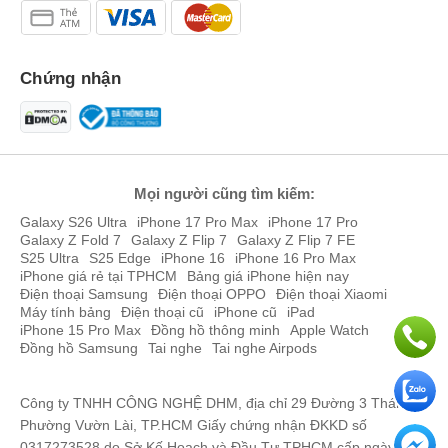
Chứng nhận
Với hiệu năng này bạn cũng có thể chơi game thoải mái mà mượt
mà. Thử nghiệm trên game Liên Quân Mobile cho thấy dù bạn chơi
ở mức thiết lập cao nhất vẫn ổn định, không có hiện tường giật hay
lag. Thậm chí là ổn áp với các game PUBG hay Genshin Impact.
OPPO Reno7 Z 5G cũ
sở hữu viên pin 4500 mAh và sạc nhanh
Mọi người cũng tìm kiếm:
Super VOOC 33 W tiết kiệm thời gian chỉ trong vòng 75phút là đầy
Galaxy S26 Ultra
iPhone 17 Pro Max
iPhone 17 Pro
100% pin.
Galaxy Z Fold 7
Galaxy Z Flip 7
Galaxy Z Flip 7 FE
Camera OPPO Reno7 Z 5G cũ siêu lung linh
S25 Ultra
S25 Edge
iPhone 16
iPhone 16 Pro Max
iPhone giá rẻ tại TPHCM
Bảng giá iPhone hiện nay
Hệ thống camera gồm 3 ống kính chất lượng có thông số lần lượt
Điện thoại Samsung
Điện thoại OPPO
Điện thoại Xiaomi
là:
Máy tính bảng
Điện thoại cũ
iPhone cũ
iPad
Ống kính chính độ phân giải 64MP
iPhone 15 Pro Max
Đồng hồ thông minh
Apple Watch
Đồng hồ Samsung
Tai nghe
Tai nghe Airpods
Ống kính Macro độ phân giải 2MP
Ống kính xoá phông độ phân giải 2MP
Trong đó có tính năng Bokeh Flare và màu AI giúp bạn có những
Công ty TNHH CÔNG NGHỆ DHM, địa chỉ 29 Đường 3 Tháng 2,
bức ảnh chân dung ấn tượng như máy cơ. Khi chụp ban ngày thì
Phường Vườn Lài, TP.HCM Giấy chứng nhận ĐKKD số
ánh sáng chân thật, màu sắc tươi tắn bạn không cần chỉnh qua
0317273528 do Sở Kế Hoạch và Đầu Tư TPHCM cấp ngày