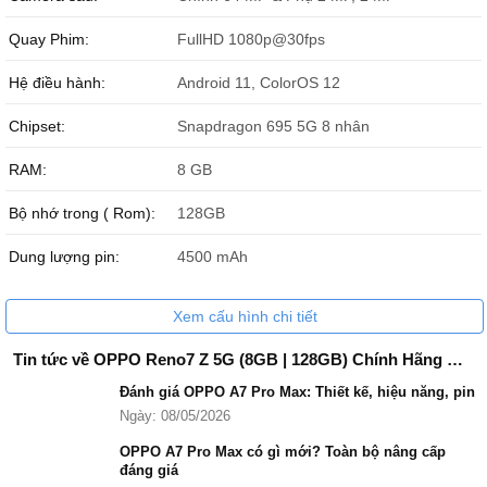
Quay Phim:
FullHD 1080p@30fps
Hệ điều hành:
Android 11, ColorOS 12
Chipset:
Snapdragon 695 5G 8 nhân
RAM:
8 GB
Bộ nhớ trong ( Rom):
128GB
OPPO Reno7 Z 5G cũ có ngoại hình đẹp leng keng như mới.
Dung lượng pin:
4500 mAh
Xem cấu hình chi tiết
Tin tức về OPPO Reno7 Z 5G (8GB | 128GB) Chính Hãng Cũ (Like New)
Đánh giá OPPO A7 Pro Max: Thiết kế, hiệu năng, pin
Ngày: 08/05/2026
OPPO A7 Pro Max có gì mới? Toàn bộ nâng cấp
đáng giá