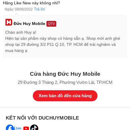
Hãng Like New này không nhỉ?
Trả lời
Ngày: 08/06/2022
Đức Huy Mobile
QTV
Chào anh Huy ạ!
OPPO Reno7 Z 5G cũ có màn hình rõ nét
Hiện tại sản phẩm này shop có hàng sẵn ạ. Shop mời anh ghé
shop tại 29 đường 3/2 P11 Q.10, TP. HCM để trải nghiệm và
Smartphone trang bị màn hình AMOLED, kích thước 6.43 inch, độ
mua hàng ạ
phân giải Full HD+ cùng tần số quét là 60Hz. Hơn hết,
OPPO
Reno7 Z 5G cũ
còn được bảo vệ bởi kính lực Schott Xensation
UP.
Cửa hàng Đức Huy Mobile
29 Đường 3 Tháng 2, Phường Vườn Lài, TP.HCM
Xem bản đồ đến cửa hàng
KẾT NỐI VỚI DUCHUYMOBILE