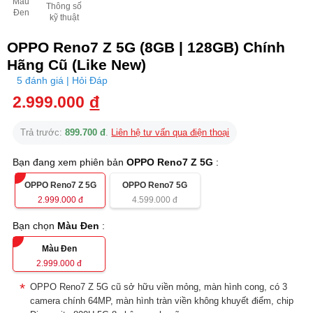
Màu
Thông số
Đen
kỹ thuật
OPPO Reno7 Z 5G (8GB | 128GB) Chính
Hãng Cũ (Like New)
5 đánh giá | Hỏi Đáp
2.999.000
đ
Trả trước:
899.700 đ
.
Liên hệ tư vấn qua điện thoại
Bạn đang xem phiên bản
OPPO Reno7 Z 5G
:
OPPO Reno7 Z 5G
OPPO Reno7 5G
2.999.000
đ
4.599.000
đ
Bạn chọn
Màu Đen
:
Màu Đen
2.999.000
đ
OPPO Reno7 Z 5G cũ sở hữu viền mỏng, màn hình cong, có 3
camera chính 64MP, màn hình tràn viền không khuyết điểm, chip