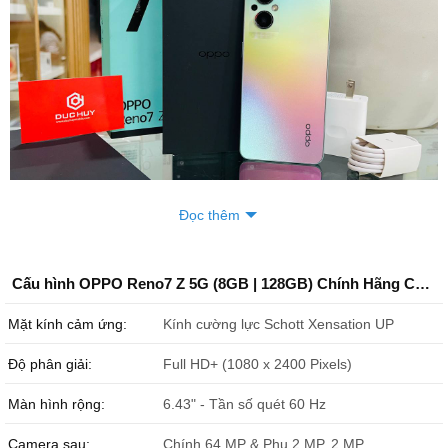
Đọc thêm
OPPO Reno7 Z 5G 128GB cũ chính thức lên kệ tại Đức Huy, cam
kết chính hãng, hỗ trợ trả góp 0%, thu cũ đổi mới ship cod toàn
Cấu hình OPPO Reno7 Z 5G (8GB | 128GB) Chính Hãng Cũ (Like New)
quốc và còn được bảo hành chính hãng OPPO dài hạn.
Mặt kính cảm ứng:
Kính cường lực Schott Xensation UP
Độ phân giải:
Full HD+ (1080 x 2400 Pixels)
Màn hình rộng:
6.43" - Tần số quét 60 Hz
Camera sau:
Chính 64 MP & Phụ 2 MP, 2 MP