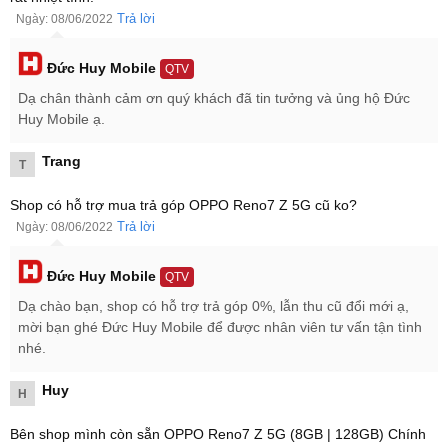
Trả lời
Ngày: 08/06/2022
Đức Huy Mobile
QTV
Dạ chân thành cảm ơn quý khách đã tin tưởng và ủng hộ Đức
Đặc biệt cụm camera phía sau lưng được tích hợp viền sáng kép
Huy Mobile ạ.
tạo sự khác biệt cho OPPO Reno7 Z 5G. Khi có thông báo đến thì
viền sáng này sẽ nhấp nháy đèn. Ngoài ra,
OPPO Reno7 Z 5G cũ
Trang
T
cũng mang đến cho bạn hai tuỳ chọn màu sắc là Đen Vô Cực và
Bạc Cầu Vồng.
Shop có hỗ trợ mua trả góp OPPO Reno7 Z 5G cũ ko?
Trả lời
Ngày: 08/06/2022
Đức Huy Mobile
QTV
Dạ chào bạn, shop có hỗ trợ trả góp 0%, lẫn thu cũ đổi mới ạ,
mời bạn ghé Đức Huy Mobile để được nhân viên tư vấn tận tình
nhé.
Huy
H
Bên shop mình còn sẵn OPPO Reno7 Z 5G (8GB | 128GB) Chính