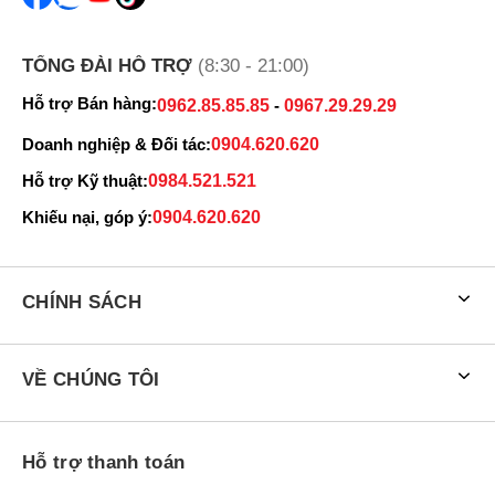
TỔNG ĐÀI HỖ TRỢ
(8:30 - 21:00)
Với các thông số trên,
OPPO Reno7 Z 5G cũ
cho khả năng hiển thị
Hỗ trợ Bán hàng:
0962.85.85.85
-
0967.29.29.29
rõ nét, màu sắc cân bằng ổn định và sống động. Đặc biệt, màn
hình đạt tiêu chuẩn bảo vệ mắt dưới ánh sáng xanh.
Doanh nghiệp & Đối tác:
0904.620.620
Hiệu năng OPPO Reno7 Z 5G cũ vượt trội
Hỗ trợ Kỹ thuật:
0984.521.521
OPPO Reno7 Z 5G cũ
nâng cấp con chip Snapdragon 695 5G,
đây là con chip được xem khá ổn áp và được nhiều hãng ưu ái
Khiếu nại, góp ý:
0904.620.620
trang bị trên smartphone tầm trung. Kết hợp RAM 8GB và dung
lượng 128GB đáp ứng tốt các nhu cầu hằng ngày của người dùng.
CHÍNH SÁCH
VỀ CHÚNG TÔI
Hỗ trợ thanh toán