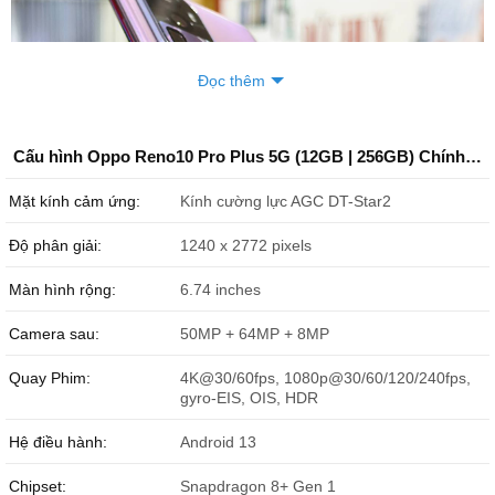
Đọc thêm
Cấu hình Oppo Reno10 Pro Plus 5G (12GB | 256GB) Chính Hãng Cũ Like New
Mặt kính cảm ứng:
Kính cường lực AGC DT-Star2
Độ phân giải:
1240 x 2772 pixels
Màn hình rộng:
6.74 inches
Camera sau:
50MP + 64MP + 8MP
Quay Phim:
4K@30/60fps, 1080p@30/60/120/240fps,
gyro-EIS, OIS, HDR
Hệ điều hành:
Android 13
Chipset:
Snapdragon 8+ Gen 1