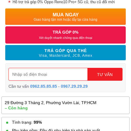
Hỗ trợ trả góp 0% Oppo Reno10 Pro+ 5G cũ, thu cũ đổi mới
MUA NGAY
Giao hàng tận nơi hoặc lấy tại cửa hàng
TRẢ GÓP 0%
Xét duyệt nhanh chóng qua điện thoại
TRẢ GÓP QUA THẺ
Visa, Mastercard, JCB, Amex
TƯ VẤN
Cần tư vấn
0962.85.85.85
-
0967.29.29.29
29 Đường 3 Tháng 2, Phường Vườn Lài, TP.HCM
– Còn hàng
Tình trạng:
99%
Phụ kiện gồm: Đầy đủ phụ kiện từ nhà sản xuất