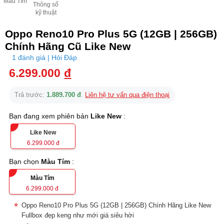
Màu Tím
Thông số
kỹ thuật
Oppo Reno10 Pro Plus 5G (12GB | 256GB)
Chính Hãng Cũ Like New
1 đánh giá | Hỏi Đáp
6.299.000
đ
Trả trước:
1.889.700 đ
.
Liên hệ tư vấn qua điện thoại
Bạn đang xem phiên bản
Like New
:
Like New
6.299.000
đ
Bạn chọn
Màu Tím
:
Màu Tím
6.299.000
đ
Oppo Reno10 Pro Plus 5G (12GB | 256GB) Chính Hãng Like New
Fullbox đẹp keng như mới giá siêu hời