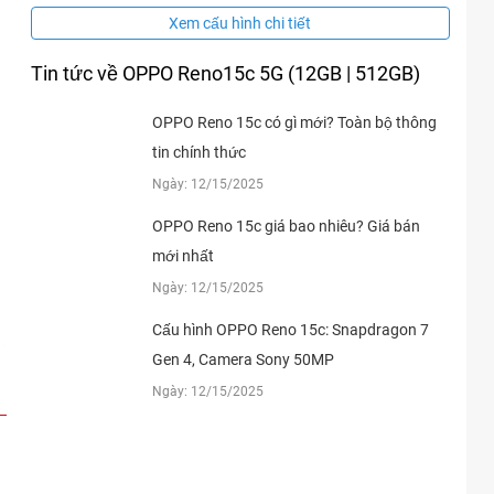
59xxxx
09:46 08/04/2026
Xem cấu hình chi tiết
37xxxx
09:08 08/04/2026
Tin tức về OPPO Reno15c 5G (12GB | 512GB)
37xxxx
09:07 08/04/2026
OPPO Reno 15c có gì mới? Toàn bộ thông
37xxxx
09:05 08/04/2026
tin chính thức
83xxxx
08:44 08/04/2026
Ngày: 12/15/2025
83xxxx
08:43 08/04/2026
OPPO Reno 15c giá bao nhiêu? Giá bán
mới nhất
89xxxx
00:25 08/04/2026
Ngày: 12/15/2025
89xxxx
00:24 08/04/2026
Cấu hình OPPO Reno 15c: Snapdragon 7
89xxxx
00:24 08/04/2026
Gen 4, Camera Sony 50MP
89xxxx
00:23 08/04/2026
Ngày: 12/15/2025
13xxxx
23:49 08/03/2026
11xxxx
23:08 08/03/2026