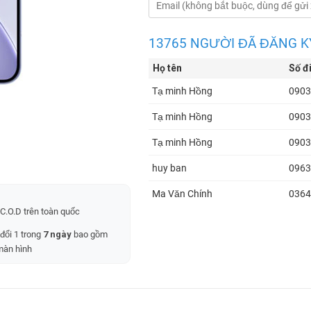
13765 NGƯỜI ĐÃ ĐĂNG K
Họ tên
Số đ
Tạ minh Hồng
0903
Tạ minh Hồng
0903
Tạ minh Hồng
0903
huy ban
0963
Ma Văn Chính
0364
C.O.D trên toàn quốc
Ma Văn Chính
0364
 đổi 1 trong
7 ngày
bao gồm
Minh triết
0987
màn hình
Anh Huy
0339
tân
0372