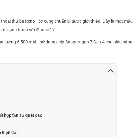
danh tân
0372
Đức Anh
0962
 thoại thứ ba Reno 15c cũng chuẩn bị được giới thiệu. Đây là một mẫu
Nguyễn thị kim tuyến
0933
ức cạnh tranh với iPhone 17.
Ngọc Tuyền
0392
ung lượng 6.500 mAh, sử dụng chip Snapdragon 7 Gen 4 cho hiệu năng
Ngọc Tuyền
0392
Ngọc Tuyền
0392
Ngọc Tuyền
0392
Huệ Hoàng Thị
0938
KHOA DANG
0877
KHOA DANG
0877
ết hợp tần số quét cao
KHOA DANG
0877
KHOA DANG
0877
 hiện đại