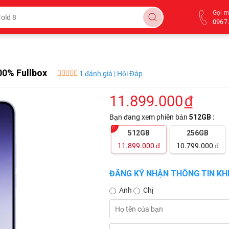
Gọi 
0967.
00% Fullbox
1 đánh giá | Hỏi Đáp
11.899.000
đ
Bạn đang xem phiên bản
512GB
:
512GB
256GB
11.899.000
đ
10.799.000
đ
ĐĂNG KÝ NHẬN THÔNG TIN KHI
Anh
Chị