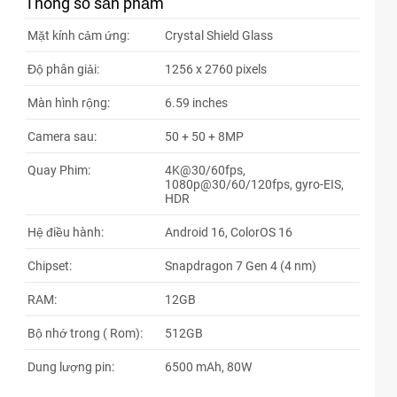
Thông số sản phẩm
67xxxx
13:08 08/04/2026
Mặt kính cảm ứng:
Crystal Shield Glass
85xxxx
12:14 08/04/2026
Độ phân giải:
1256 x 2760 pixels
64xxxx
11:16 08/04/2026
Màn hình rộng:
6.59 inches
61xxxx
10:54 08/04/2026
Camera sau:
50 + 50 + 8MP
61xxxx
10:53 08/04/2026
Quay Phim:
4K@30/60fps,
61xxxx
10:53 08/04/2026
1080p@30/60/120fps, gyro-EIS,
HDR
61xxxx
10:53 08/04/2026
Hệ điều hành:
Android 16, ColorOS 16
16xxxx
10:16 08/04/2026
Chipset:
Snapdragon 7 Gen 4 (4 nm)
59xxxx
10:10 08/04/2026
RAM:
12GB
59xxxx
09:47 08/04/2026
Bộ nhớ trong ( Rom):
512GB
59xxxx
09:47 08/04/2026
Dung lượng pin:
6500 mAh, 80W
59xxxx
09:46 08/04/2026