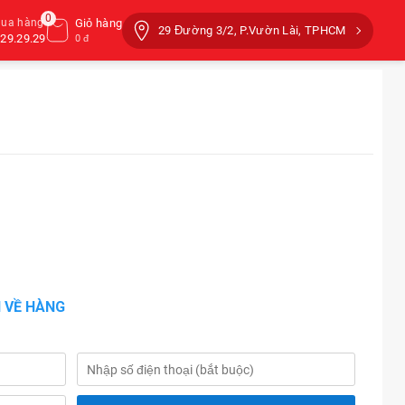
0
mua hàng
Giỏ hàng
29 Đường 3/2, P.Vườn Lài, TPHCM
29.29.29
0 đ
 VỀ HÀNG