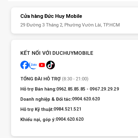
Chạy trên Android 16 kết hợp giao diện ColorOS 16
OPPO Reno 15c ra mắt khi nào?
Cửa hàng Đức Huy Mobile
29 Đường 3 Tháng 2, Phường Vườn Lài, TP.HCM
Thông tin chính thức cho biết, điện thoại OPPO Reno15c sẽ ra 
sản phẩm sẽ tiếp tục có mặt và lên kệ tại các thị trường khác.
KẾT NỐI VỚI DUCHUYMOBILE
TỔNG ĐÀI HỖ TRỢ
(8:30 - 21:00)
Hỗ trợ Bán hàng:
-
0962.85.85.85
0967.29.29.29
Doanh nghiệp & Đối tác:
0904.620.620
Hỗ trợ Kỹ thuật:
0984.521.521
Khiếu nại, góp ý:
0904.620.620