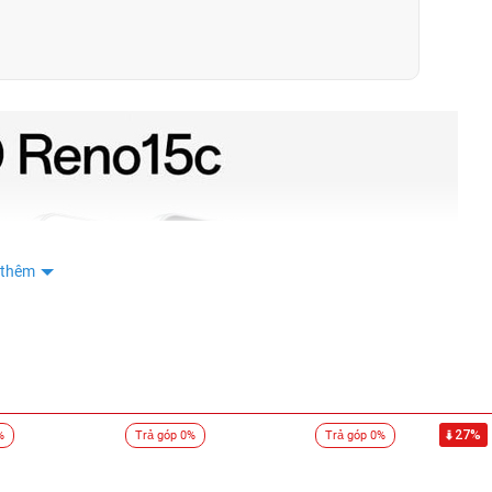
KHOA DANG
0877
tân
0336
tân
0336
tân
0336
Nguyễn Văn Tiến
0961
Nguyễn Văn Tiến
0961
Phan Thị Anh Thư
0528
 thêm
Phan Thị Anh Thư
0528
Phan Thị Anh Thư
0528
Phan Thị Anh Thư
0528
lê thế bảo
0979
27%
%
Trả góp 0%
Trả góp 0%
Lý Kim Hà
0333