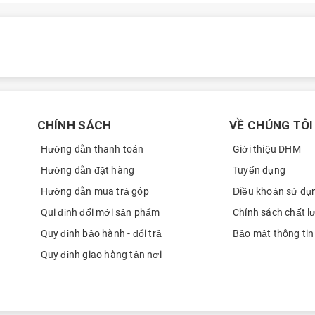
Sang
0369
Sang
0369
Sang
0369
mắt đầu tiên tại thị trường Trung Quốc vào ngày 19/12/2025. Sau đó,
Minh Han
0908
Minh Han
0908
CHÍNH SÁCH
VỀ CHÚNG TÔI
Nguyễn Thị Hồng Liên
0868
Hướng dẫn thanh toán
Giới thiệu DHM
Nguyễn Thị Hồng Liên
0868
Hướng dẫn đặt hàng
Tuyển dụng
Nguyễn Thị Hồng Liên
0868
Hướng dẫn mua trả góp
Điều khoản sử dụ
Hoàng Lê Gia Bảo
0337
Qui định đổi mới sản phẩm
Chính sách chất l
Quy định bảo hành - đổi trả
Bảo mật thông tin
Đào Minh Tuấn
0908
Quy định giao hàng tận nơi
Dương Tấn Phong
0703
Dương Tấn Phong
0703