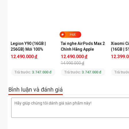
Hot
Legion Y90 (16GB | 
Tai nghe AirPods Max 2 
Xiaomi Ci
256GB) Mới 100% 
Chính Hãng Apple
(16GB | 5
Fullbox
12.490.000
đ
12.490.000
đ
12.399.
OPPO 
14.990.000
đ
Một số tính năng n
Trả trước:
3.747.000 đ
Trả trước:
3.747.000 đ
Trả trướ
Thiết kế hiện đại, đạt chuẩn IP69 về kháng nước và bụi
Bình luận và đánh giá
Màn hình AMOLED 6,59 inch 120Hz, độ phân giải 1.5K sắc n
Trang bị con chip Snapdragon 7 Gen 4 cận cao cấp, cho hi
Đi kèm RAM 12GB tiêu chuẩn, bộ nhớ trong 256GB hoặc 5
Hệ thống camera chất lượng với camera chính Sony LYT-60
Pin 6.500 mAh, sạc nhanh 80W