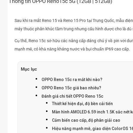
Thông tin OPPO Reno15c 5G (12GB | 512GB)
Sau khi ra mắt Reno 15 và Reno 15 Pro tại Trung Quốc, mẫu điện
máy thuộc phân khúc tầm trung nhưng cấu hình được cho là đủ s
Cụ thể, Reno 15c sở hữu các nâng cấp đáng chú ý về pin với d
mạnh mẽ, có khả năng kháng nước và bụi chuẩn IP69 cao cấp.
Mục lục
OPPO Reno 15c ra mắt khi nào?
OPPO Reno 15c giá bao nhiêu?
Đánh giá chi tiết OPPO Reno 15c
Thiết kế hiện đại, độ bền cải tiến
Màn hình AMOLED 6.59 inch 1.5K sắc nét k
Cảm biến cao cấp, độ phân giải cao
Hiệu năng mạnh mẽ, giao diện ColorOS 16