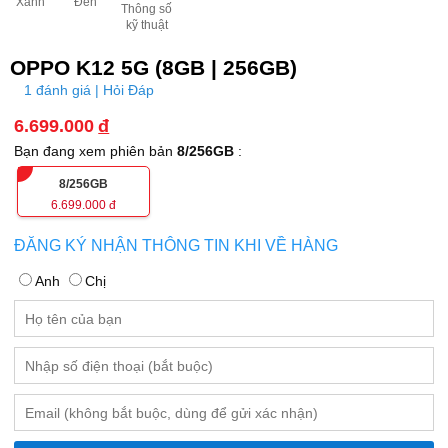
Xanh
Đen
Thông số
kỹ thuật
OPPO K12 5G (8GB | 256GB)
1 đánh giá | Hỏi Đáp
6.699.000
đ
Bạn đang xem phiên bản
8/256GB
:
8/256GB
6.699.000
đ
ĐĂNG KÝ NHẬN THÔNG TIN KHI VỀ HÀNG
Anh
Chị