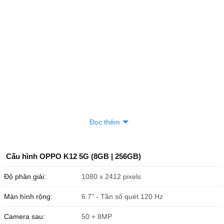
quyết
096165xxxx
00:57 08/08/2026
Nguyễn Hoàng Phi
033984xxxx
23:29 08/07/2026
Thưởng Nguyễn
098867xxxx
23:03 08/07/2026
Nguyen tuan dat
078915xxxx
21:56 08/07/2026
Tony
090104xxxx
21:00 08/07/2026
Tony
090104xxxx
21:00 08/07/2026
Đọc thêm
Tony
090104xxxx
21:00 08/07/2026
Trần Hùng
084383xxxx
19:29 08/07/2026
Cấu hình OPPO K12 5G (8GB | 256GB)
Hoàng Cao Kỳ
087666xxxx
19:05 08/07/2026
Độ phân giải:
1080 x 2412 pixels
Hoàng Cao kỳ
087666xxxx
19:01 08/07/2026
Màn hình rộng:
6.7" - Tần số quét 120 Hz
Hoàng Cao kỳ
087666xxxx
19:01 08/07/2026
Camera sau:
50 + 8MP
Hoàng Cao kỳ
087666xxxx
19:00 08/07/2026