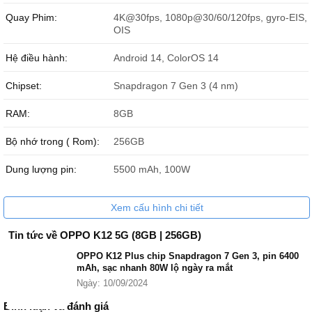
Quay Phim:
4K@30fps, 1080p@30/60/120fps, gyro-EIS,
nguyễn đức vinh
033208xxxx
17:20 08/07/2026
OIS
VO THANH VINH
090660xxxx
16:34 08/07/2026
Hệ điều hành:
Android 14, ColorOS 14
VO THANH VINH
090660xxxx
16:34 08/07/2026
Chipset:
Snapdragon 7 Gen 3 (4 nm)
VO THANH VINH
090660xxxx
16:34 08/07/2026
RAM:
8GB
HOÀNG PHÚC
097582xxxx
14:20 08/07/2026
Bộ nhớ trong ( Rom):
256GB
phong
098703xxxx
13:21 08/07/2026
Dung lượng pin:
5500 mAh, 100W
Bình
090337xxxx
12:00 08/07/2026
Xem cấu hình chi tiết
Anh Tấn
090894xxxx
11:47 08/07/2026
Tin tức về OPPO K12 5G (8GB | 256GB)
Anh Tấn
090894xxxx
11:46 08/07/2026
OPPO K12 Plus chip Snapdragon 7 Gen 3, pin 6400
mAh, sạc nhanh 80W lộ ngày ra mắt
Đặng Kiều Anh
098378xxxx
11:44 08/07/2026
Ngày: 10/09/2024
Nguyễn Xuân Nam
090427xxxx
11:30 08/07/2026
Bình luận và đánh giá