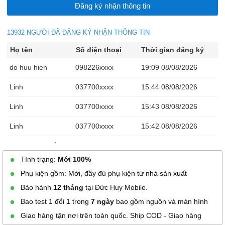
13932 NGƯỜI ĐÃ ĐĂNG KÝ NHẬN THÔNG TIN
Họ tên
Số điện thoại
Thời gian đăng ký
do huu hien
098226xxxx
19:09 08/08/2026
Linh
037700xxxx
15:44 08/08/2026
Linh
037700xxxx
15:43 08/08/2026
Linh
037700xxxx
15:42 08/08/2026
Lưu Trung Thắng
094752xxxx
15:14 08/08/2026
Tình trạng:
Mới 100%
Lưu Trung Thắng
094752xxxx
15:13 08/08/2026
Phụ kiện gồm: Mới, đầy đủ phụ kiện từ nhà sản xuất
Thế Dy
070231xxxx
14:51 08/08/2026
Bảo hành
12 tháng
tại Đức Huy Mobile.
Bao test 1 đổi 1 trong
7 ngày
bao gồm nguồn và màn hình
Minh Luân
089844xxxx
14:21 08/08/2026
Giao hàng tận nơi trên toàn quốc. Ship COD - Giao hàng
Minh Luân
089844xxxx
13:55 08/08/2026