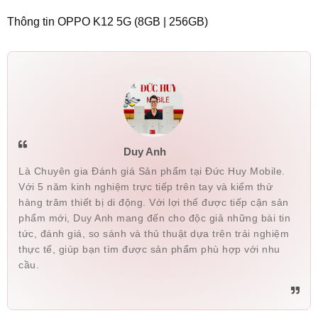
Thông tin OPPO K12 5G (8GB | 256GB)
Ngoan Nguyen
035758xxxx
13:17 08/08/2026
Ngoan Nguyen
035758xxxx
13:16 08/08/2026
Hà Bạch Mai
034961xxxx
12:42 08/08/2026
ngân tiểu hổ
090903xxxx
12:42 08/08/2026
Hà Bạch Mai
034961xxxx
12:41 08/08/2026
Duy Anh
Quyen Nguyen
094426xxxx
11:09 08/08/2026
Là Chuyên gia Đánh giá Sản phẩm tại Đức Huy Mobile.
Với 5 năm kinh nghiệm trực tiếp trên tay và kiểm thử
Nguyen Xuân quyen
094426xxxx
10:47 08/08/2026
hàng trăm thiết bị di động. Với lợi thế được tiếp cận sản
phẩm mới, Duy Anh mang đến cho độc giả những bài tin
Phan dũng hải
090855xxxx
10:17 08/08/2026
tức, đánh giá, so sánh và thủ thuật dựa trên trải nghiệm
Lê sơn
098918xxxx
06:52 08/08/2026
thực tế, giúp bạn tìm được sản phẩm phù hợp với nhu
cầu.
Lê sơn
098918xxxx
06:51 08/08/2026
quyết
096165xxxx
00:57 08/08/2026