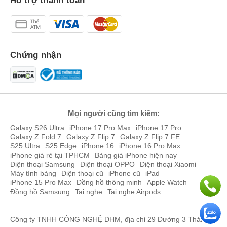
Hỗ trợ thanh toán
Phạm Tiến Công
093402xxxx
21:31 08/06/2026
Phạm Tiến Công
093402xxxx
21:08 08/06/2026
Nguyen Huu Hung
097636xxxx
21:03 08/06/2026
Chứng nhận
Nguyen Huu Hung
097636xxxx
21:03 08/06/2026
Nguyễn Hương
084383xxxx
18:45 08/06/2026
Nguyễn Hương
084383xxxx
18:45 08/06/2026
Mọi người cũng tìm kiếm:
Galaxy S26 Ultra
iPhone 17 Pro Max
iPhone 17 Pro
Nguyễn Hương
084383xxxx
18:43 08/06/2026
Galaxy Z Fold 7
Galaxy Z Flip 7
Galaxy Z Flip 7 FE
S25 Ultra
S25 Edge
iPhone 16
iPhone 16 Pro Max
Nguyễn Hương
084383xxxx
18:41 08/06/2026
iPhone giá rẻ tại TPHCM
Bảng giá iPhone hiện nay
Điện thoại Samsung
Điện thoại OPPO
Điện thoại Xiaomi
Nguyễn Hương
084383xxxx
18:40 08/06/2026
Máy tính bảng
Điện thoại cũ
iPhone cũ
iPad
iPhone 15 Pro Max
Đồng hồ thông minh
Apple Watch
Nguyễn Hương
084383xxxx
18:39 08/06/2026
Đồng hồ Samsung
Tai nghe
Tai nghe Airpods
Nguyễn Hương
084383xxxx
18:39 08/06/2026
Công ty TNHH CÔNG NGHỆ DHM, địa chỉ 29 Đường 3 Tháng 2,