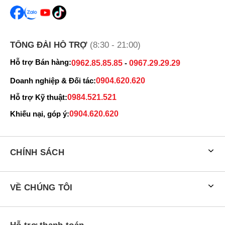
VŨ
035463xxxx
08:05 08/07/2026
VŨ
035463xxxx
08:04 08/07/2026
Minh Luân
089844xxxx
07:23 08/07/2026
TỔNG ĐÀI HỖ TRỢ
(8:30 - 21:00)
Thu Le
033367xxxx
04:11 08/07/2026
Hỗ trợ Bán hàng:
0962.85.85.85
-
0967.29.29.29
văn thu
033367xxxx
04:10 08/07/2026
Doanh nghiệp & Đối tác:
0904.620.620
Hỗ trợ Kỹ thuật:
0984.521.521
Phạm Gia Tuấn
098103xxxx
04:00 08/07/2026
Khiếu nại, góp ý:
0904.620.620
Phạm Gia Tuấn
098103xxxx
04:00 08/07/2026
Trần Viết Trường
096776xxxx
01:59 08/07/2026
CHÍNH SÁCH
Trần Viết Trường
096776xxxx
01:41 08/07/2026
Trần Viết Trường
096776xxxx
01:40 08/07/2026
VỀ CHÚNG TÔI
Trần Viết Trường
096776xxxx
01:40 08/07/2026
Bình
090955xxxx
22:41 08/06/2026