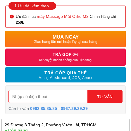
1 Ưu đãi kèm theo
máy Massage Mắt Olike M2
Ưu đãi mua
Chính Hãng chỉ
259k
MUA NGAY
Giao hàng tận nơi hoặc lấy tại cửa hàng
TRẢ GÓP 0%
Xét duyệt nhanh chóng qua điện thoại
TRẢ GÓP QUA THẺ
Visa, Mastercard, JCB, Amex
TƯ VẤN
Cần tư vấn
0962.85.85.85
-
0967.29.29.29
29 Đường 3 Tháng 2, Phường Vườn Lài, TP.HCM
– Còn hàng