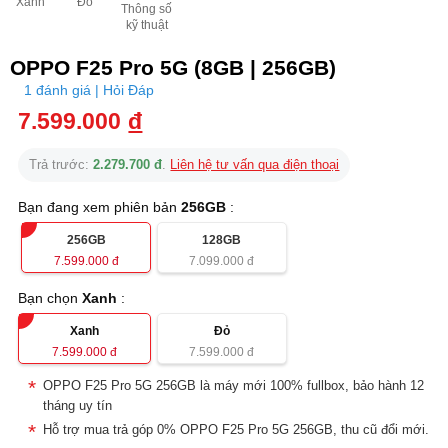
Xanh
Đỏ
Thông số
kỹ thuật
OPPO F25 Pro 5G (8GB | 256GB)
1 đánh giá | Hỏi Đáp
7.599.000
đ
Trả trước:
2.279.700 đ
.
Liên hệ tư vấn qua điện thoại
Bạn đang xem phiên bản
256GB
:
256GB
128GB
7.599.000
đ
7.099.000
đ
Bạn chọn
Xanh
:
Xanh
Đỏ
7.599.000
đ
7.599.000
đ
OPPO F25 Pro 5G 256GB là máy mới 100% fullbox, bảo hành 12
tháng uy tín
Hỗ trợ mua trả góp 0% OPPO F25 Pro 5G 256GB, thu cũ đổi mới.