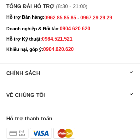
TỔNG ĐÀI HỖ TRỢ
(8:30 - 21:00)
Hỗ trợ Bán hàng:
0962.85.85.85
-
0967.29.29.29
Doanh nghiệp & Đối tác:
0904.620.620
Hỗ trợ Kỹ thuật:
0984.521.521
Khiếu nại, góp ý:
0904.620.620
CHÍNH SÁCH
Chip Snapdragon 685 kết nối 4G ổn định
OPPO A6T được trang bị vi xử lý Snapdragon 685 8 nhân với xung
nhịp cao nhất 2.8 GHz, GPU Adreno 610. Đi kèm là RAM 4GB và
VỀ CHÚNG TÔI
bộ nhớ trong 64GB. Tuy bộ nhớ trong khiêm tốn nhưng máy hỗ trợ
thẻ nhớ MicroSD tối đa 2 TB cho phép bạn lưu trữ thoải mái nếu có
nhu cầu lưu trữ thêm dữ liệu.
Hỗ trợ thanh toán