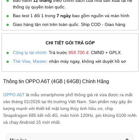
Bảo hành
12 tháng
theo chính sách của nhà sản xuất tại hệ
thống ủy quyền toàn quốc.
Bao test 1 đổi 1 trong
7 ngày
bao gồm nguồn và màn hình
Giao hàng tận nơi trên toàn quốc. Ship COD - Giao hàng
CHI TIẾT GÓI TRẢ GÓP
Công ty tài chính:
Trả trước
959.700
đ
. CMND + GPLX
Thẻ Visa, Master:
nhận máy ngay, không xét duyệt hồ sơ
Thông tin OPPO A6T (4GB | 64GB) Chính Hãng
OPPO A6T
là mẫu smartphone phổ thông giá rẻ vừa được ra mắt
vào tháng 01/2026 tại thị trường Việt Nam. Sản phẩm này gây ấn
tượng mạnh với thiết kế mặt lưng thủy tinh hữu cơ, chip
Snapdragon 685 kết nối 4G, màn hình 120Hz, pin khủng 6100 mAh
và chạy Android 15 mới nhất.