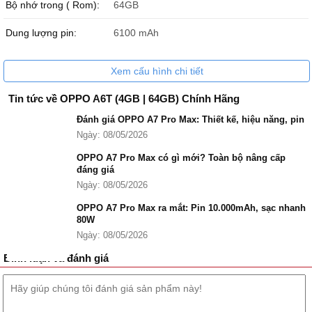
Bộ nhớ trong ( Rom):
64GB
Theo thông tin chính thức, OPPO A6T được ra mắt vào tháng
01/2026 tại thị trường Việt Nam. Chiếc smartphone này được định
Dung lượng pin:
6100 mAh
vị là chiếc điện thoại ngon-bổ-rẻ với độ bền cao và thời lượng pin
vượt trội phục vụ nhu cầu cơ bản.
Xem cấu hình chi tiết
Tin tức về OPPO A6T (4GB | 64GB) Chính Hãng
Đánh giá OPPO A7 Pro Max: Thiết kế, hiệu năng, pin
Ngày: 08/05/2026
OPPO A7 Pro Max có gì mới? Toàn bộ nâng cấp
đáng giá
Ngày: 08/05/2026
OPPO A7 Pro Max ra mắt: Pin 10.000mAh, sạc nhanh
80W
Ngày: 08/05/2026
Bình luận và đánh giá
OPPO A6T hiện tại đang được bán chính hãng tại nhiều hệ thống
bán lẻ lớn và các cửa hàng uy tín như Đức Huy Mobile.