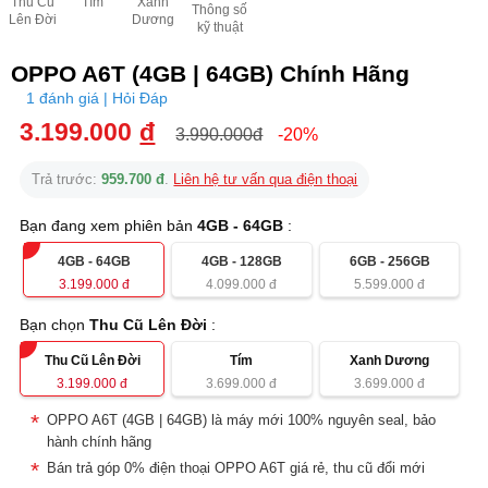
Thu Cũ
Tím
Xanh
Thông số
Lên Đời
Dương
kỹ thuật
OPPO A6T (4GB | 64GB) Chính Hãng
1 đánh giá | Hỏi Đáp
3.199.000
đ
3.990.000đ
-20%
Trả trước:
959.700 đ
.
Liên hệ tư vấn qua điện thoại
Bạn đang xem phiên bản
4GB - 64GB
:
4GB - 64GB
4GB - 128GB
6GB - 256GB
3.199.000
đ
4.099.000
đ
5.599.000
đ
Bạn chọn
Thu Cũ Lên Đời
:
Thu Cũ Lên Đời
Tím
Xanh Dương
3.199.000
đ
3.699.000
đ
3.699.000
đ
OPPO A6T (4GB | 64GB) là máy mới 100% nguyên seal, bảo
hành chính hãng
Bán trả góp 0% điện thoại OPPO A6T giá rẻ, thu cũ đổi mới