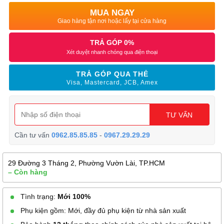
MUA NGAY
Giao hàng tận nơi hoặc lấy tại cửa hàng
TRẢ GÓP 0%
Xét duyệt nhanh chóng qua điện thoại
TRẢ GÓP QUA THẺ
Visa, Mastercard, JCB, Amex
TƯ VẤN
Cần tư vấn
0962.85.85.85
-
0967.29.29.29
29 Đường 3 Tháng 2, Phường Vườn Lài, TP.HCM
– Còn hàng
Tình trạng:
Mới 100%
Phụ kiện gồm: Mới, đầy đủ phụ kiện từ nhà sản xuất