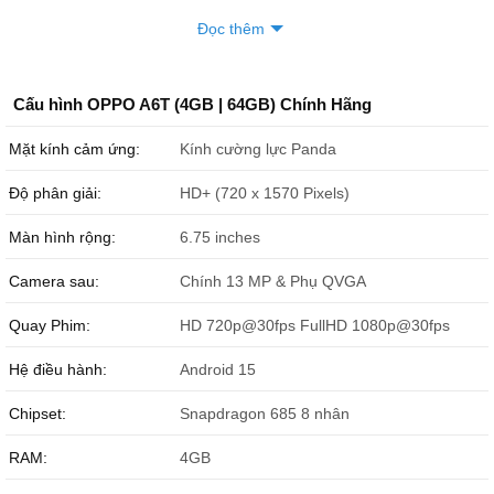
Đọc thêm
Cấu hình OPPO A6T (4GB | 64GB) Chính Hãng
Mặt kính cảm ứng:
Kính cường lực Panda
Đặc điểm nổi bật của OPPO A6T
Độ phân giải:
HD+ (720 x 1570 Pixels)
Viên pin dung lượng lớn 6100 mAh và sạc nhanh 15W
Màn hình rộng:
6.75 inches
Màn hình LCD lớn 6.75 inch, tần số 120Hz và độ sáng tối đa
1125 nits
Camera sau:
Chính 13 MP & Phụ QVGA
Thiết kế sang trọng với mặt lưng thủy tinh hữu cơ và khả năng
kháng nước bụi IP64
Quay Phim:
HD 720p@30fps FullHD 1080p@30fps
Vi xử lý Snapdragon 685 kết nối 4G, 4GB RAM và 64GB bộ
nhớ trong
Hệ điều hành:
Android 15
Hỗ trợ thẻ nhớ MicroSD mở rộng lên tới 2 TB, jack cắm tai
nghe 3.5mm
Chipset:
Snapdragon 685 8 nhân
Chạy hệ điều hành Android 15, nhiều tính năng bảo mật và
RAM:
4GB
tiện ích như Ứng dụng kép
OPPO A6T ra mắt khi nào?