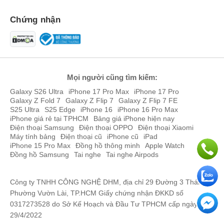
Chứng nhận
Mọi người cũng tìm kiếm:
Galaxy S26 Ultra
iPhone 17 Pro Max
iPhone 17 Pro
Galaxy Z Fold 7
Galaxy Z Flip 7
Galaxy Z Flip 7 FE
S25 Ultra
S25 Edge
iPhone 16
iPhone 16 Pro Max
Về trải nghiệm sử dụng, OPPO A6T có thể xử lý tốt các tác vụ cơ
iPhone giá rẻ tại TPHCM
Bảng giá iPhone hiện nay
Điện thoại Samsung
Điện thoại OPPO
Điện thoại Xiaomi
bản như lướt web, xem YouTube, Zalo, Facebook. Chip Rồng 685
Máy tính bảng
Điện thoại cũ
iPhone cũ
iPad
vẫn đảm bảo độ mượt mà và ổn định cho các nhu cầu này. OPPO
iPhone 15 Pro Max
Đồng hồ thông minh
Apple Watch
A6T có thể chơi mượt mà được các tựa game nhẹ nhàng hoặc Liên
Đồng hồ Samsung
Tai nghe
Tai nghe Airpods
Quân Mobile ở mức đồ hoạ cơ bản.
Ngoài ra, OPPO A6T được cài đặt mặc định Android 15 mới nhất,
Công ty TNHH CÔNG NGHỆ DHM, địa chỉ 29 Đường 3 Tháng 2,
hỗ trợ tính năng Ứng dụng kép giúp bạn sử dụng 2 tài khoản mạng
Phường Vườn Lài, TP.HCM Giấy chứng nhận ĐKKD số
xã hội cùng lúc rất tiện lợi.
0317273528 do Sở Kế Hoạch và Đầu Tư TPHCM cấp ngày
29/4/2022
Bảng thông số hiệu năng OPPO A6T