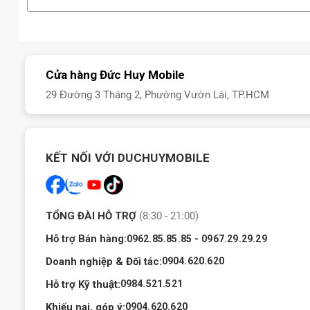
Pin 7.000mAh đáp ứng tốt 2 ngày sử dụng, hỗ trợ sạc nha
Cài sẵn ColorOS trên nền tảng hệ điều hành Android 16 mớ
OPPO A6c 128GB ra mắt khi nào?
Cửa hàng Đức Huy Mobile
OPPO mới đây đã âm thầm giới thiệu mẫu smartphone giá rẻ m
29 Đường 3 Tháng 2, Phường Vườn Lài, TP.HCM
So với phiên bản toàn cầu ra mắt vào tháng 1 năm nay, OPPO A
thời lượng pin, hứa hẹn đáp ứng tốt nhu cầu sử dụng hằng ngày
KẾT NỐI VỚI DUCHUYMOBILE
TỔNG ĐÀI HỖ TRỢ
(8:30 - 21:00)
Hỗ trợ Bán hàng:
-
0962.85.85.85
0967.29.29.29
Doanh nghiệp & Đối tác:
0904.620.620
Hỗ trợ Kỹ thuật:
0984.521.521
Khiếu nại, góp ý:
0904.620.620