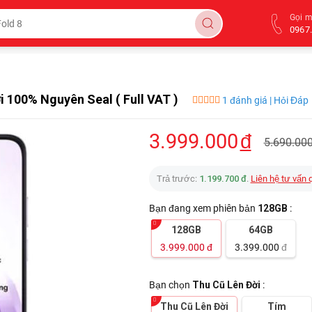
Gọi 
0967.
i 100% Nguyên Seal ( Full VAT )
1 đánh giá | Hỏi Đáp
3.999.000
đ
5.690.00
Trả trước:
1.199.700 đ
.
Liên hệ tư vấn 
Bạn đang xem phiên bản
128GB
:
128GB
64GB
3.999.000
đ
3.399.000
đ
Bạn chọn
Thu Cũ Lên Đời
:
Thu Cũ Lên Đời
Tím