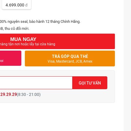
4.699.000
đ
00% nguyên seal, bảo hành 12 tháng Chính Hãng.
, thu cũ đổi mới.
MUA NGAY
hàng tận nơi hoặc lấy tại cửa hàng
TRẢ GÓP QUA THẺ
oại
Visa, Mastercard, JCB, Amex
GỌI TƯ VẤN
29.29.29
(8:30 - 21:00)