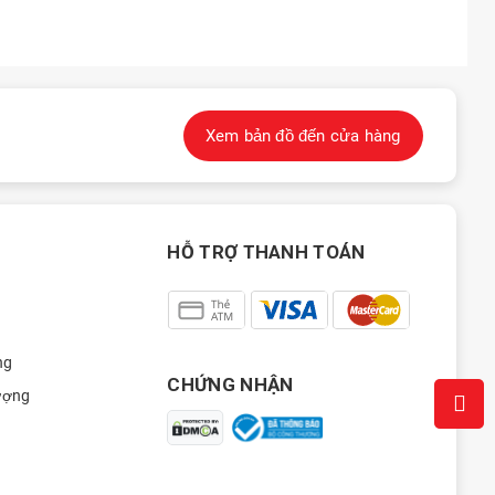
Xem bản đồ đến cửa hàng
HỖ TRỢ THANH TOÁN
ng
CHỨNG NHẬN
ượng