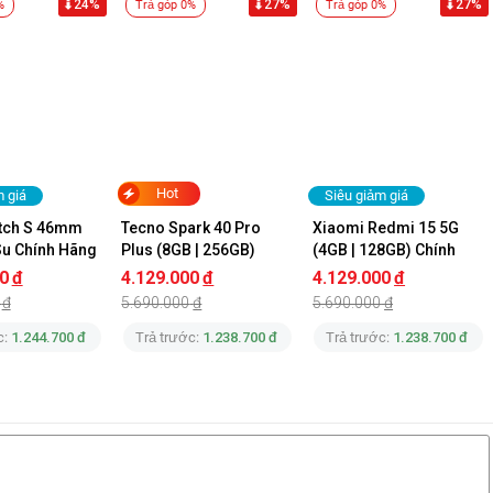
24%
27%
27%
%
Trả góp 0%
Trả góp 0%
Hot
m giá
Siêu giảm giá
PO A6c
ch S 46mm 
Tecno Spark 40 Pro 
Xiaomi Redmi 15 5G 
Su Chính Hãng
Plus (8GB | 256GB) 
(4GB | 128GB) Chính 
 bật của OPPO A6c 128GB
Chính Hãng
Hãng
0
đ
4.129.000
đ
4.129.000
đ
đ
5.690.000
đ
5.690.000
đ
g bụi và nước IP64
c:
1.244.700 đ
Trả trước:
1.238.700 đ
Trả trước:
1.238.700 đ
 quét 120Hz, hỗ trợ 16.7 triệu màu
 dụng hằng ngày
 hỗ trợ mở rộng thẻ nhớ và USB OTG
 nét tự động, camera trước 5MP đủ dùng
mặt