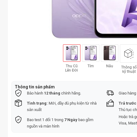
Thu Cũ
Tím
Nâu
Thông số
Lên Đời
kỹ thuật
Thông tin sản phẩm
Bảo hành
12 tháng
chính hãng.
Giao hàng 
Tình trạng:
Mới, đầy đủ phụ kiện từ nhà
Trả trước
sản xuất
Thủ tục c
Hoặc trả 
Bao test 1 đổi 1 trong
7 Ngày
bao gồm
Visa, Mast
nguồn và màn hình