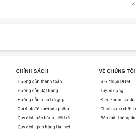
nh 15W
i mẻ
ới mang tên
OPPO A6c
.
6c 128GB mới mang đến một số nâng cấp đáng chú ý về bộ xử lý và
 của người dùng phổ thông.
CHÍNH SÁCH
VỀ CHÚNG TÔI
Hướng dẫn thanh toán
Giới thiệu DHM
Hướng dẫn đặt hàng
Tuyển dụng
Hướng dẫn mua trả góp
Điều khoản sử dụ
Qui định đổi mới sản phẩm
Chính sách chất l
Quy định bảo hành - đổi trả
Bảo mật thông tin
Quy định giao hàng tận nơi