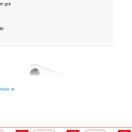
ầm giá
bỉ
 thêm