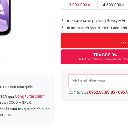
3.999.000
đ
4.699.000
đ
OPPO A6c (4GB | 128GB) là máy mới 1
Hỗ trợ mua trả góp 0% OPPO A6c 128GB
Giao 
TRẢ GÓP 0%
Xét duyệt nhanh chóng qua điện th
C.O.D trên toàn quốc
Cần tư vấn
0962.85.85.85
-
0967.
Công ty tài chính
 30%
qua
.
hỉ cần CCCD + GPLX;
góp
lãi suất 0%
qua thẻ tín dụng
er, JCB.