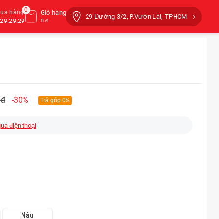
0
mua hàng
Giỏ hàng
29 Đường 3/2, P.Vườn Lài, TPHCM
29.29.29
0 đ
0đ
-30%
Trả góp 0%
qua điện thoại
Nâu