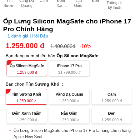
Tím
Vàng Dạ
Cam
Đêm
Nâu
Đen
Thông số
Sương
Quang
Xanh
Gốm
kỹ thuật
Khói
Thẳm
Ốp Lưng Silicon MagSafe cho iPhone 17
Pro Chính Hãng
1 đánh giá | Hỏi Đáp
1.259.000
đ
1.400.000đ
-10%
Bạn đang xem phiên bản
Ốp Silicon MagSafe
:
Ốp Silicon MagSafe
iPhone 17 Pro
1.259.000
đ
31.799.000
đ
Bạn chọn
Tím Sương Khói
:
Tím Sương Khói
Vàng Dạ Quang
Cam
1.259.000
đ
1.259.000
đ
1.259.000
đ
Đêm Xanh Thẳm
Nâu Gốm
Đen
1.259.000
đ
1.259.000
đ
1.259.000
đ
Ốp Lưng Silicon MagSafe cho iPhone 17 Pro là hàng chính hãng
Apple New Seal