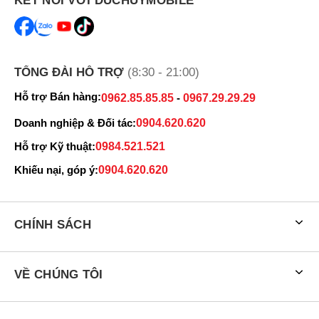
KẾT NỐI VỚI DUCHUYMOBILE
mập zủ
035463xxxx
08:05 08/07/2026
VŨ
035463xxxx
08:05 08/07/2026
VŨ
TỔNG ĐÀI HỖ TRỢ
035463xxxx
(8:30 - 21:00)
08:04 08/07/2026
Hỗ trợ Bán hàng:
0962.85.85.85
-
0967.29.29.29
Minh Luân
089844xxxx
07:23 08/07/2026
Doanh nghiệp & Đối tác:
0904.620.620
Thu Le
033367xxxx
04:11 08/07/2026
Hỗ trợ Kỹ thuật:
0984.521.521
văn thu
033367xxxx
04:10 08/07/2026
Khiếu nại, góp ý:
0904.620.620
Phạm Gia Tuấn
098103xxxx
04:00 08/07/2026
Phạm Gia Tuấn
098103xxxx
04:00 08/07/2026
CHÍNH SÁCH
Trần Viết Trường
096776xxxx
01:59 08/07/2026
Trần Viết Trường
096776xxxx
01:41 08/07/2026
VỀ CHÚNG TÔI
Trần Viết Trường
096776xxxx
01:40 08/07/2026