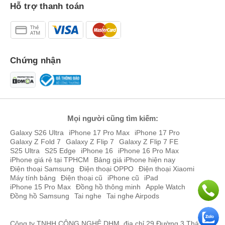
Trần Viết Trường
096776xxxx
01:40 08/07/2026
Hỗ trợ thanh toán
Bình
090955xxxx
22:41 08/06/2026
Phạm Tiến Công
093402xxxx
21:31 08/06/2026
Chứng nhận
Phạm Tiến Công
093402xxxx
21:08 08/06/2026
Nguyen Huu Hung
097636xxxx
21:03 08/06/2026
Nguyen Huu Hung
097636xxxx
21:03 08/06/2026
Mọi người cũng tìm kiếm:
Nguyễn Hương
084383xxxx
18:45 08/06/2026
Galaxy S26 Ultra
iPhone 17 Pro Max
iPhone 17 Pro
Nguyễn Hương
084383xxxx
18:45 08/06/2026
Galaxy Z Fold 7
Galaxy Z Flip 7
Galaxy Z Flip 7 FE
S25 Ultra
S25 Edge
iPhone 16
iPhone 16 Pro Max
Nguyễn Hương
084383xxxx
18:43 08/06/2026
iPhone giá rẻ tại TPHCM
Bảng giá iPhone hiện nay
Điện thoại Samsung
Điện thoại OPPO
Điện thoại Xiaomi
Nguyễn Hương
Máy tính bảng
Điện thoại cũ
084383xxxx
iPhone cũ
18:41 08/06/2026
iPad
iPhone 15 Pro Max
Đồng hồ thông minh
Apple Watch
Đồng hồ Samsung
Tai nghe
Tai nghe Airpods
Nguyễn Hương
084383xxxx
18:40 08/06/2026
Nguyễn Hương
084383xxxx
18:39 08/06/2026
Công ty TNHH CÔNG NGHỆ DHM, địa chỉ 29 Đường 3 Tháng 2,