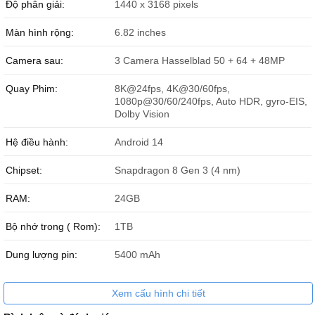
Độ phân giải:
1440 x 3168 pixels
Hoàng Cao kỳ
087666xxxx
19:01 08/07/2026
Màn hình rộng:
6.82 inches
Hoàng Cao kỳ
087666xxxx
19:00 08/07/2026
Camera sau:
3 Camera Hasselblad 50 + 64 + 48MP
nguyễn đức vinh
033208xxxx
17:20 08/07/2026
Quay Phim:
8K@24fps, 4K@30/60fps,
VO THANH VINH
090660xxxx
16:34 08/07/2026
1080p@30/60/240fps, Auto HDR, gyro-EIS,
Dolby Vision
VO THANH VINH
090660xxxx
16:34 08/07/2026
Hệ điều hành:
Android 14
VO THANH VINH
090660xxxx
16:34 08/07/2026
Chipset:
Snapdragon 8 Gen 3 (4 nm)
HOÀNG PHÚC
097582xxxx
14:20 08/07/2026
RAM:
24GB
phong
098703xxxx
13:21 08/07/2026
Bộ nhớ trong ( Rom):
1TB
Bình
090337xxxx
12:00 08/07/2026
Dung lượng pin:
5400 mAh
Anh Tấn
090894xxxx
11:47 08/07/2026
Anh Tấn
090894xxxx
11:46 08/07/2026
Xem cấu hình chi tiết