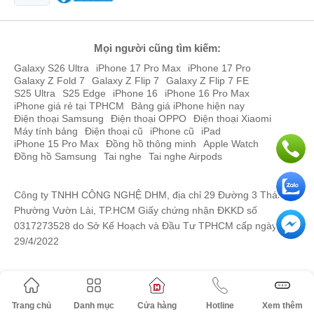
Mọi người cũng tìm kiếm:
Galaxy S26 Ultra
iPhone 17 Pro Max
iPhone 17 Pro
Galaxy Z Fold 7
Galaxy Z Flip 7
Galaxy Z Flip 7 FE
S25 Ultra
S25 Edge
iPhone 16
iPhone 16 Pro Max
iPhone giá rẻ tại TPHCM
Bảng giá iPhone hiện nay
Điện thoại Samsung
Điện thoại OPPO
Điện thoại Xiaomi
Máy tính bảng
Điện thoại cũ
iPhone cũ
iPad
iPhone 15 Pro Max
Đồng hồ thông minh
Apple Watch
Đồng hồ Samsung
Tai nghe
Tai nghe Airpods
Công ty TNHH CÔNG NGHỆ DHM, địa chỉ 29 Đường 3 Tháng 2,
Phường Vườn Lài, TP.HCM Giấy chứng nhận ĐKKD số
0317273528 do Sở Kế Hoạch và Đầu Tư TPHCM cấp ngày
29/4/2022
Trang chủ
Danh mục
Cửa hàng
Hotline
Xem thêm