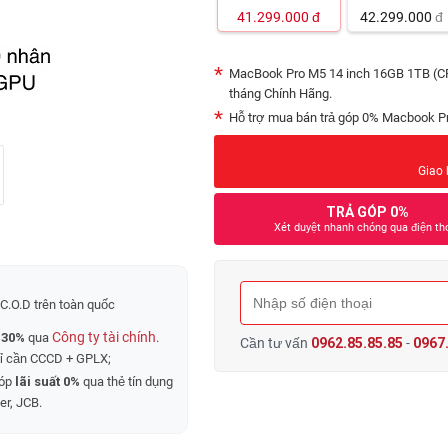
41.299.000
đ
42.299.000
đ
MacBook Pro M5 14 inch 16GB 1TB (CPU
tháng Chính Hãng.
Hỗ trợ mua bán trả góp 0% Macbook Pr
Giao 
TRẢ GÓP 0%
Xét duyệt nhanh chóng qua điện th
C.O.D trên toàn quốc
Công ty tài chính
 30%
qua
.
Cần tư vấn
0962.85.85.85
-
0967.
hỉ cần CCCD + GPLX;
góp
lãi suất 0%
qua thẻ tín dụng
er, JCB.