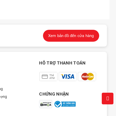
Xem bản đồ đến cửa hàng
HỖ TRỢ THANH TOÁN
ng
CHỨNG NHẬN
ượng