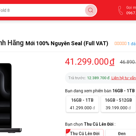
Gọi 
0967.
ính Hãng
Mới 100% Nguyên Seal (Full VAT)
1 đá
41.299.000
đ
46.890
Trả trước:
12.389.700 đ
.
Liên hệ tư vấn
Bạn đang xem phiên bản
16GB - 1TB
16GB - 1TB
16GB - 512GB
41.299.000
đ
39.199.000
đ
Bạn chọn
Thu Cũ Lên Đời
:
Thu Cũ Lên Đời
Đen