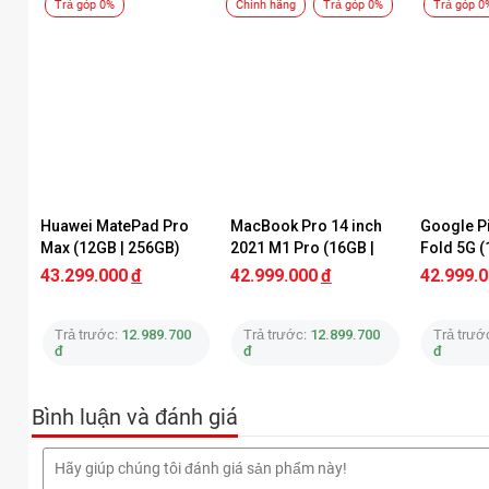
Trả góp 0%
Chính hãng
Trả góp 0%
Trả góp 0
Huawei MatePad Pro 
MacBook Pro 14 inch 
Google Pi
Max (12GB | 256GB)
2021 M1 Pro (16GB | 
Fold 5G (
512GB) Chính Hãng 
43.299.000
đ
42.999.000
đ
42.999.
Apple
Trả trước:
12.989.700
Trả trước:
12.899.700
Trả trướ
đ
đ
đ
Bình luận và đánh giá