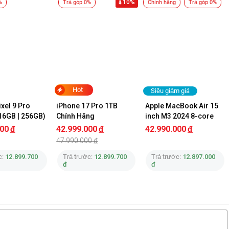
10%
%
Trả góp 0%
Chính hãng
Trả góp 0%
Hot
Siêu giảm giá
xel 9 Pro 
iPhone 17 Pro 1TB 
Apple MacBook Air 15 
16GB | 256GB)
Chính Hãng
inch M3 2024 8-core 
CPU/16GB/512GB/10-
000
đ
42.999.000
đ
42.990.000
đ
core Chính Hãng
47.990.000
đ
c:
12.899.700
Trả trước:
12.899.700
Trả trước:
12.897.000
đ
đ