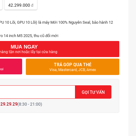
42.299.000
đ
 10 Lõi, GPU 10 Lõi) là máy Mới 100% Nguyên Seal, bảo hành 12
o 14 inch M5 2025, thu cũ đổi mới
MUA NGAY
hàng tận nơi hoặc lấy tại cửa hàng
TRẢ GÓP QUA THẺ
oại
Visa, Mastercard, JCB, Amex
GỌI TƯ VẤN
29.29.29
(8:30 - 21:00)