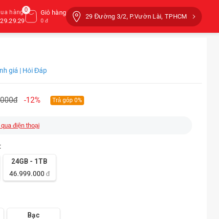
0
mua hàng
Giỏ hàng
29 Đường 3/2, P.Vườn Lài, TPHCM
29.29.29
0 đ
nh giá | Hỏi Đáp
.000đ
-12%
Trả góp 0%
 qua điện thoại
:
24GB - 1TB
46.999.000
đ
Bạc