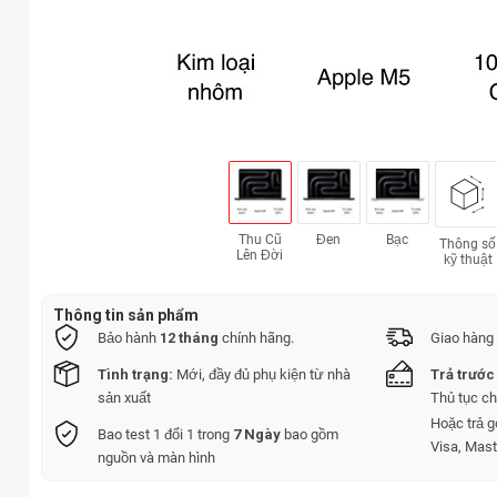
Thu Cũ
Đen
Bạc
Thông số
Lên Đời
kỹ thuật
Thông tin sản phẩm
Bảo hành
12 tháng
chính hãng.
Giao hàng 
Tình trạng:
Mới, đầy đủ phụ kiện từ nhà
Trả trước
sản xuất
Thủ tục c
Hoặc trả 
Bao test 1 đổi 1 trong
7 Ngày
bao gồm
Visa, Mast
nguồn và màn hình