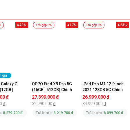
43%
17%
23%
%
Trả góp 0%
Trả góp 0%
m giá
Galaxy Z 
OPPO Find X9 Pro 5G 
iPad Pro M1 12.9 inch 
(12GB | 
(16GB | 512GB) Chính 
2021 128GB 5G Chính 
hính Hãng
Hãng
Hãng Apple
000
đ
27.399.000
đ
26.999.000
đ
0
đ
32.990.000
đ
34.999.000
đ
c:
8.279.700 đ
Trả trước:
8.219.700 đ
Trả trước:
8.099.700 đ