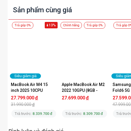
0%, bảo hành 12 tháng và giao hàng tận nơi toàn quốc.
Sản phẩm cùng giá
13%
Trả góp 0%
Chính hãng
Trả góp 0%
Trả góp 0
Siêu giảm giá
Siêu giả
MacBook Air M4 15 
Apple MacBook Air M2 
Samsung 
inch 2025 10CPU 
2022 10GPU (8GB - 
Fold6 5G 
10GPU 16GB 256GB 
512GB) | Chính Hãng 
512GB) C
27.799.000
đ
27.699.000
đ
27.599.
Chính Hãng
Apple Việt Nam
31.990.000
đ
47.999.00
Trả trước:
8.339.700 đ
Trả trước:
8.309.700 đ
Trả trướ