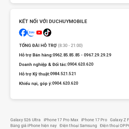
Màn hình MacBook Pro M1 2020 Ram 16GB, 256GB tuyệ
KẾT NỐI VỚI DUCHUYMOBILE
Máy tính
MacBook Pro M1 2020
sở hữu màn hình Retina siêu đ
cạnh đó màn hình này của MacBook Pro M1 2020 hỗ trợ công ng
True Tone, điều chỉnh màu sắc theo môi trường và ánh sáng 
TỔNG ĐÀI HỖ TRỢ
(8:30 - 21:00)
không chỉ cho chất lượng hiển thị sắc nét mà còn mang đến trả
Hỗ trợ Bán hàng:
-
0962.85.85.85
0967.29.29.29
Doanh nghiệp & Đối tác:
0904.620.620
Hỗ trợ Kỹ thuật:
0984.521.521
Khiếu nại, góp ý:
0904.620.620
Galaxy S26 Ultra
iPhone 17 Pro Max
iPhone 17 Pro
Galaxy Z F
Bảng giá iPhone hiện nay
Điện thoại Samsung
Điện thoại OPP