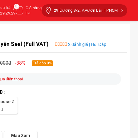
0
mua hàng
Giỏ hàng
29 Đường 3/2, P.Vườn Lài, TPHCM
29.29.29
0 đ
ên Seal (Full VAT)
2 đánh giá | Hỏi Đáp
.000đ
-38%
Trả góp 0%
qua điện thoại
GB
:
ouse 2
đ
Màu Xám