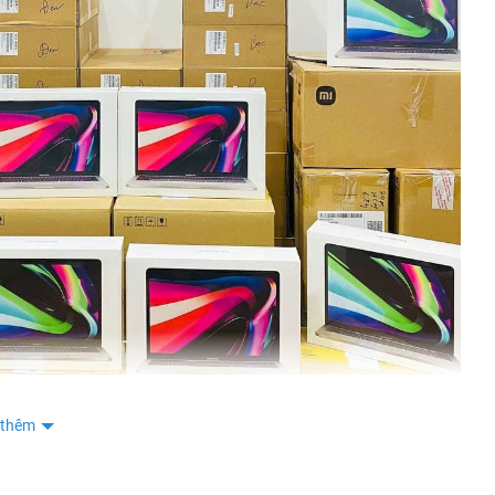
 thêm
obile, cam kết chính hãng 100% giá rẻ nhất thị trường, hỗ trợ trả góp