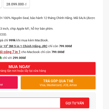
28.099.000
đ
i 100% Nguyên Seal, bảo hành 12 tháng Chính Hãng. Mã SA/A (được
inch, chip Apple M1, hỗ trợ bàn phím.
 COD.
iá chỉ
999k
khi mua kèm MacBook.
 13" 3M 5 in 1 Chính Hãng JRC
chỉ còn
799.000đ
i cổng 7 in 1
cho Macbook chỉ còn
799.000đ
k
chỉ với
299.000đ
MUA NGAY
hàng tận nơi hoặc lấy tại cửa hàng
TRẢ GÓP QUA THẺ
oại
Visa, Mastercard, JCB, Amex
GỌI TƯ VẤN