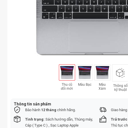
Thu cũ
Màu Bạc
Màu
Thông số
đổi mới
Xám
kỹ thuật
Thông tin sản phẩm
Bảo hành
12 tháng
chính hãng.
Giao hàng 
Tình trạng:
Sách hướng dẫn, Thùng máy,
Trả trước
Cáp ( Type C ) , Sạc Laptop Apple
Thủ tục c