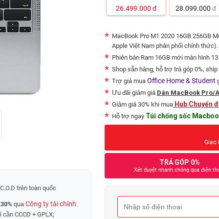
26.499.000
đ
28.099.000
đ
MacBook Pro M1 2020 16GB 256GB
Mớ
Apple Việt Nam phân phối chính thức).
Phiên bản Ram 16GB mới màn hình 13.3 
Shop sẵn hàng, hỗ trợ trả góp 0%, ship
Office Home & Student
Trợ giá mua
g
Ưu đãi giảm giá
Dán MacBook Pro/Air
Hub Chuyển đổ
Giảm giá 30% khi mua
Túi chống sốc Macboo
Hỗ trợ ngay
Giao 
TRẢ GÓP 0%
Xét duyệt nhanh chóng qua điện th
C.O.D trên toàn quốc
Công ty tài chính
 30%
qua
.
hỉ cần CCCD + GPLX;