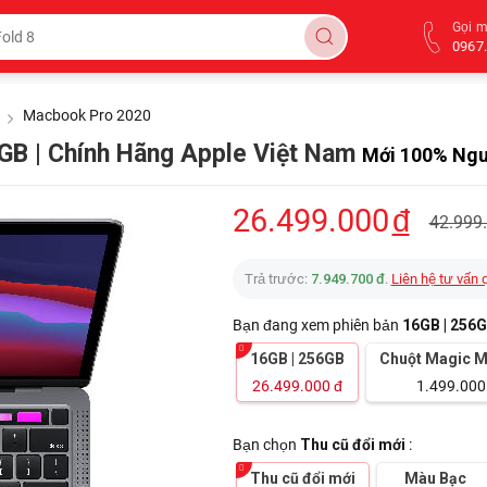
Gọi 
0967.
Macbook Pro 2020
B | Chính Hãng Apple Việt Nam
Mới 100% Nguy
26.499.000
đ
42.999
Trả trước:
7.949.700 đ
.
Liên hệ tư vấn 
Bạn đang xem phiên bản
16GB | 256
16GB | 256GB
Chuột Magic M
26.499.000
đ
1.499.000
Bạn chọn
Thu cũ đổi mới
:
Thu cũ đổi mới
Màu Bạc