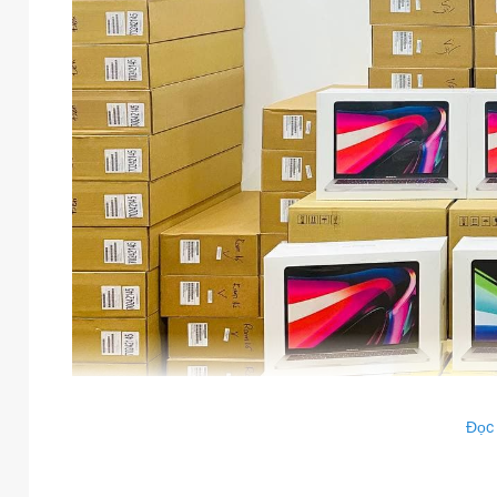
Đọc
MacBook Pro M1 2020 Ram 16GB, 256GB
có sẵn tại Đức Huy M