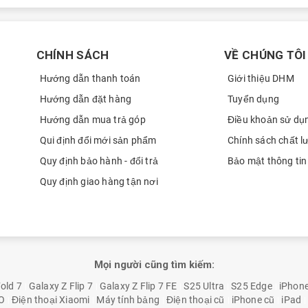
t đẹp
ẹp với đèn nền LED mang tới màu đen sâu và ánh sáng trắng. Bên
CHÍNH SÁCH
VỀ CHÚNG TÔI
hệ màu P3 cho dải màu rộng hơn tới 25% so với sRGB, công nghệ
Hướng dẫn thanh toán
Giới thiệu DHM
xung quanh. Màn hình của MacBook Pro M1 2020 Ram 16GB, 256GB
Hướng dẫn đặt hàng
Tuyển dụng
i nghiệm dễ chịu cho mắt của người dùng.
Hướng dẫn mua trả góp
Điều khoản sử dụ
Qui định đổi mới sản phẩm
Chính sách chất l
Quy định bảo hành - đổi trả
Bảo mật thông tin
Quy định giao hàng tận nơi
Mọi người cũng tìm kiếm:
old 7
Galaxy Z Flip 7
Galaxy Z Flip 7 FE
S25 Ultra
S25 Edge
iPhon
O
Điện thoại Xiaomi
Máy tính bảng
Điện thoại cũ
iPhone cũ
iPad