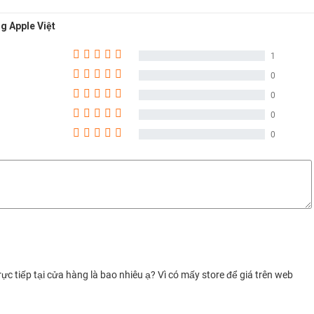
 Apple Việt
1
0
0
0
0
i, trẻ trung
acbook
nhà Táo, vẫn được hoàn thiện từ chất liệu kim loại nguyên khối
hỉ nặng 1,4kg mỏng nhẹ, tiện lợi cho việc di chuyển. Bàn phím
hơn, hỗ trợ Tool Bar và Touch ID bảo mật tiện lợi.
c tiếp tại cửa hàng là bao nhiêu ạ? Vì có mấy store để giá trên web