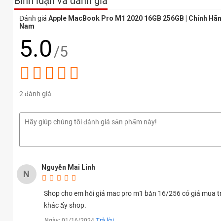
Bình luận và đánh giá
Đánh giá
Apple MacBook Pro M1 2020 16GB 256GB | Chính Hãng
Nam
5.0
/5
2 đánh giá
Thiết kế MacBook Pro M1 2020 Ram 16GB, 256GB hiện đạ
MacBook Pro 2020
vẫn có thiết kế đặc trung của những chiếc
M
bền bỉ, sang trọng. Tổng trọng lượng của MacBook Pro M1 2020 c
MacBook Pro M1 2020
cắt kéo mang đến trải nghiệm gõ nhanh 
Nguyễn Mai Linh
N
Shop cho em hỏi giá mac pro m1 bản 16/256 có giá mua trự
khác ấy shop.
Trả lời
Ngày: 01/16/2024