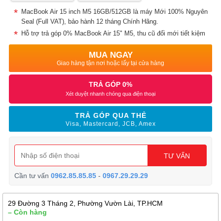
MacBook Air 15 inch M5 16GB/512GB là máy Mới 100% Nguyên
Seal (Full VAT), bảo hành 12 tháng Chính Hãng.
Hỗ trợ trả góp 0% MacBook Air 15" M5, thu cũ đổi mới tiết kiệm
MUA NGAY
Giao hàng tận nơi hoặc lấy tại cửa hàng
TRẢ GÓP 0%
Xét duyệt nhanh chóng qua điện thoại
TRẢ GÓP QUA THẺ
Visa, Mastercard, JCB, Amex
TƯ VẤN
Cần tư vấn
0962.85.85.85
-
0967.29.29.29
29 Đường 3 Tháng 2, Phường Vườn Lài, TP.HCM
– Còn hàng