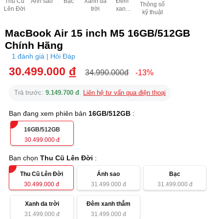
Thu Cũ
Ánh sao
Bạc
Xanh da
Đêm
Thông số
Lên Đời
trời
xanh
kỹ thuật
thẳm
MacBook Air 15 inch M5 16GB/512GB
Chính Hãng
1 đánh giá | Hỏi Đáp
30.499.000
đ
34.990.000đ
-13%
Trả trước:
9.149.700 đ
.
Liên hệ tư vấn qua điện thoại
Bạn đang xem phiên bản
16GB/512GB
:
16GB/512GB
30.499.000
đ
Bạn chọn
Thu Cũ Lên Đời
:
Thu Cũ Lên Đời
Ánh sao
Bạc
30.499.000
đ
31.499.000
đ
31.499.000
đ
Xanh da trời
Đêm xanh thẳm
31.499.000
đ
31.499.000
đ