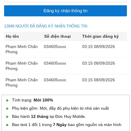
13948 NGƯỜI ĐÃ ĐĂNG KÝ NHẬN THÔNG TIN
Họ tên
Số điện thoại
Thời gian đăng ký
Phạm Minh Chấn
034605xxxx
03:15 08/09/2026
Phong
Phạm Minh Chấn
034605xxxx
03:15 08/09/2026
Phong
Phạm Minh Chấn
034605xxxx
03:15 08/09/2026
Phong
Phạm Minh Chấn
034605xxxx
03:13 08/09/2026
Tình trạng:
Mới 100%
Phong
Phụ kiện gồm: Mới, đầy đủ phụ kiện từ nhà sản xuất
Phạm Minh Chấn
034605xxxx
03:13 08/09/2026
Bảo hành
12 tháng
tại Đức Huy Mobile.
Phong
Bao test 1 đổi 1 trong
7 Ngày
bao gồm nguồn và màn hình
Thạch Trần Thiết
091311xxxx
02:01 08/09/2026