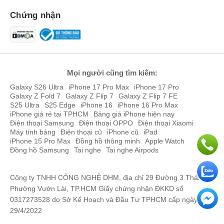
HOÀNG PHÚC
097582xxxx
10:05 08/07/2026
Chứng nhận
HOÀNG PHÚC
097582xxxx
10:05 08/07/2026
binh nguyen
090955xxxx
08:59 08/07/2026
mập zủ
035463xxxx
08:56 08/07/2026
Mọi người cũng tìm kiếm:
Ngô Văn Toàn
096940xxxx
08:39 08/07/2026
Galaxy S26 Ultra
iPhone 17 Pro Max
iPhone 17 Pro
Galaxy Z Fold 7
Galaxy Z Flip 7
Galaxy Z Flip 7 FE
Ngô Văn Toàn
096940xxxx
08:39 08/07/2026
S25 Ultra
S25 Edge
iPhone 16
iPhone 16 Pro Max
iPhone giá rẻ tại TPHCM
Bảng giá iPhone hiện nay
Vũ
Điện thoại Samsung
035463xxxx
Điện thoại OPPO
Điện thoại Xiaomi
08:07 08/07/2026
Máy tính bảng
Điện thoại cũ
iPhone cũ
iPad
iPhone 15 Pro Max
Đồng hồ thông minh
Apple Watch
Vũ
035463xxxx
08:06 08/07/2026
Đồng hồ Samsung
Tai nghe
Tai nghe Airpods
mập zủ
035463xxxx
08:05 08/07/2026
Công ty TNHH CÔNG NGHỆ DHM, địa chỉ 29 Đường 3 Tháng 2,
VŨ
035463xxxx
08:05 08/07/2026
Phường Vườn Lài, TP.HCM Giấy chứng nhận ĐKKD số
0317273528 do Sở Kế Hoạch và Đầu Tư TPHCM cấp ngày
VŨ
035463xxxx
08:04 08/07/2026
29/4/2022
Minh Luân
089844xxxx
07:23 08/07/2026