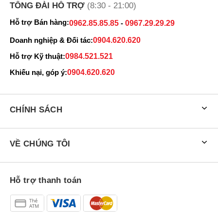
TỔNG ĐÀI HỖ TRỢ
(8:30 - 21:00)
VO THANH VINH
090660xxxx
16:34 08/07/2026
Hỗ trợ Bán hàng:
0962.85.85.85
-
0967.29.29.29
VO THANH VINH
090660xxxx
16:34 08/07/2026
Doanh nghiệp & Đối tác:
0904.620.620
HOÀNG PHÚC
097582xxxx
14:20 08/07/2026
Hỗ trợ Kỹ thuật:
0984.521.521
phong
Khiếu nại, góp ý:
0904.620.620
098703xxxx
13:21 08/07/2026
Bình
090337xxxx
12:00 08/07/2026
CHÍNH SÁCH
Anh Tấn
090894xxxx
11:47 08/07/2026
Anh Tấn
090894xxxx
11:46 08/07/2026
VỀ CHÚNG TÔI
Đặng Kiều Anh
098378xxxx
11:44 08/07/2026
Nguyễn Xuân Nam
090427xxxx
11:30 08/07/2026
Hỗ trợ thanh toán
Nguyễn Xuân Nam
090427xxxx
11:14 08/07/2026
Dung Huỳnh
083456xxxx
10:06 08/07/2026