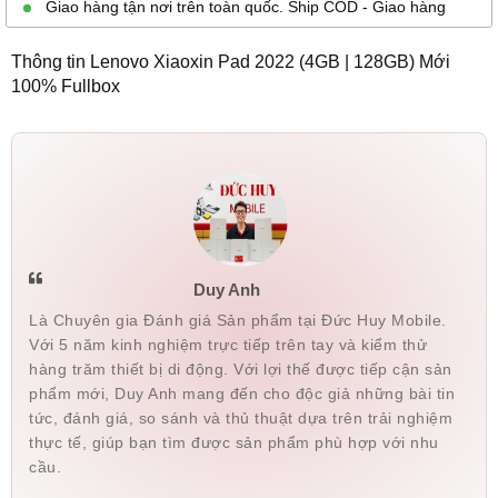
Giao hàng tận nơi trên toàn quốc. Ship COD - Giao hàng
Nguyen Tran Nhat
079888xxxx
01:02 08/09/2026
Linh
Thông tin Lenovo Xiaoxin Pad 2022 (4GB | 128GB) Mới
100% Fullbox
Nguyen Tran Nhat
079888xxxx
01:02 08/09/2026
Linh
datt
033205xxxx
23:35 08/08/2026
NGUYEN VAN
034273xxxx
23:33 08/08/2026
TUAN
NGUYEN VAN
034273xxxx
23:33 08/08/2026
Duy Anh
TUAN
Là Chuyên gia Đánh giá Sản phẩm tại Đức Huy Mobile.
datt
033205xxxx
23:32 08/08/2026
Với 5 năm kinh nghiệm trực tiếp trên tay và kiểm thử
hàng trăm thiết bị di động. Với lợi thế được tiếp cận sản
Vũ Đức Trung
079326xxxx
21:33 08/08/2026
phẩm mới, Duy Anh mang đến cho độc giả những bài tin
tức, đánh giá, so sánh và thủ thuật dựa trên trải nghiệm
Lê Thị Trâm
032978xxxx
21:15 08/08/2026
thực tế, giúp bạn tìm được sản phẩm phù hợp với nhu
Lê Thị Trâm
032978xxxx
21:15 08/08/2026
cầu.