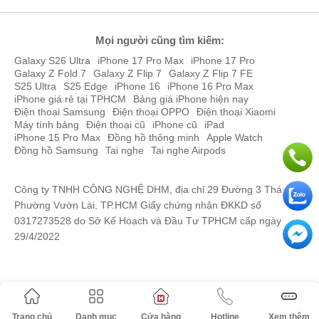
Mọi người cũng tìm kiếm:
Galaxy S26 Ultra
iPhone 17 Pro Max
iPhone 17 Pro
Mặt lưng iPhone X cũ thì bằng chất liệu kính, có camera kép bố trí
Galaxy Z Fold 7
Galaxy Z Flip 7
Galaxy Z Flip 7 FE
S25 Ultra
S25 Edge
iPhone 16
iPhone 16 Pro Max
vị trí dọc bên phải. Máy trang bị sạc nhanh, chống nước đạt tiêu
iPhone giá rẻ tại TPHCM
Bảng giá iPhone hiện nay
chuẩn.
Điện thoại Samsung
Điện thoại OPPO
Điện thoại Xiaomi
Đánh giá cấu hình iPhone X cũ
Máy tính bảng
Điện thoại cũ
iPhone cũ
iPad
iPhone 15 Pro Max
Đồng hồ thông minh
Apple Watch
Về cấu hình, iPhone X cũ trang bị con chip Apple A11 Bionic 6 nhân
Đồng hồ Samsung
Tai nghe
Tai nghe Airpods
kết hợp với 3 GB RAM mạnh mẽ lúc này. Theo thông tin Apple với
con chip này hiệu năng sẽ cao hơn gấp đôi so với iPhone tiền
nhiệm, máy sẽ chạy trên nền tảng IOS 11, loại bỏ nút Home truyền
Công ty TNHH CÔNG NGHỆ DHM, địa chỉ 29 Đường 3 Tháng 2,
thống thay vào đó trang bị công nghệ mới đó là Face ID.
Phường Vườn Lài, TP.HCM Giấy chứng nhận ĐKKD số
0317273528 do Sở Kế Hoạch và Đầu Tư TPHCM cấp ngày
Với công nghệ bảo mật mới này của Apple có thể nhận diện khuôn
29/4/2022
mặt dạng 3D giúp mở khóa một các nhanh chóng.
Trang chủ
Danh mục
Cửa hàng
Hotline
Xem thêm