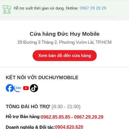
iPhone X 64GB cũ
4.199.000 đ
0967 29 29 29
Hỗ trợ suốt thời gian sử dụng. Hotline:
iPhone X 256GB cũ
4.899.000 đ
Thiết kế, màn hình iPhone X cũ
iPhone X cũ sở hữu thiết kế nhỏ gọn, các gọc cạnh được bo tròn tự
Cửa hàng Đức Huy Mobile
nhiên tạo cảm giác mềm mại cho máy, bạn sẽ dễ dàng cầm nắm
29 Đường 3 Tháng 2, Phường Vườn Lài, TP.HCM
mà không bị cấn tay. Mặt trước máy là màn hình tai thỏ, phía trên
có dãy đen chứ camera TrueDepth, một chi tiết độc đáo về thiết kế
Xem bản đồ đến cửa hàng
lúc này.
KẾT NỐI VỚI DUCHUYMOBILE
TỔNG ĐÀI HỖ TRỢ
(8:30 - 21:00)
Hỗ trợ Bán hàng:
0962.85.85.85
-
0967.29.29.29
Doanh nghiệp & Đối tác:
0904.620.620