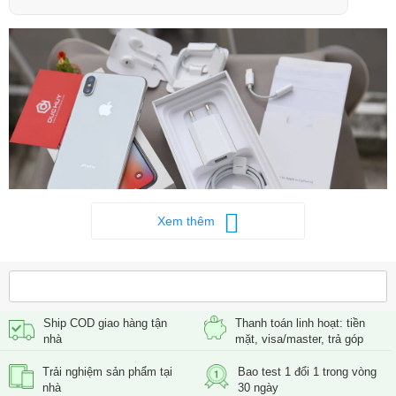
Xem thêm
iPhone X cũ giá bao nhiêu?
iPhone X cũ có giá là 4.199.000 đ
cho phiên bản 64GB cũ like
new 99%. Mời quý khách tham khảo thêm giá các dung lượng
khác.
Ship COD giao hàng tận
Thanh toán linh hoạt: tiền
nhà
mặt, visa/master, trả góp
Bảng giá iPhone X cũ năm 2024
Trải nghiệm sản phẩm tại
Bao test 1 đổi 1 trong vòng
Dung lượng
Giá bán
nhà
30 ngày