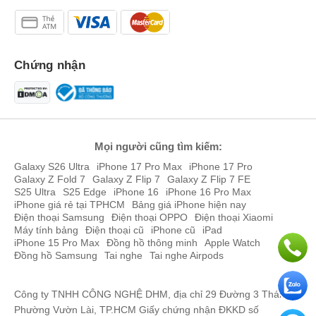
Mobile, iPhone 14 Pro Max 128GB Cũ vẫn có thể đáp ứng tốt cả
hai tựa game này với mức đồ hoạ cao và fps luôn ổn định từ mức
54-60. Tuy nhiên, nếu bạn sử dụng iPhone 14 Pro Max 128GB Cũ
để livestream thì nên sử dụng thêm sò lạnh tản nhiệt để đảm bảo
Chứng nhận
hiệu năng ổn định trong thời gian dài.
So sánh hiệu năng iPhone 14 Pro Max Cũ và iPhone 13 Pro
Max Cũ
iPhone 14 Pro Max Cũ
iPhone 13 Pro Max Cũ
Mọi người cũng tìm kiếm:
Chipset
Apple A16 Bionic (4 nm)
Apple A15 Bionic (5 nm)
Galaxy S26 Ultra
iPhone 17 Pro Max
iPhone 17 Pro
RAM
6GB
6GB
Galaxy Z Fold 7
Galaxy Z Flip 7
Galaxy Z Flip 7 FE
S25 Ultra
S25 Edge
iPhone 16
iPhone 16 Pro Max
Bộ nhớ
128GB; 256GB; 512GB;
128GB; 256GB; 512GB;
iPhone giá rẻ tại TPHCM
Bảng giá iPhone hiện nay
1TB
1TB
Điện thoại Samsung
Điện thoại OPPO
Điện thoại Xiaomi
Máy tính bảng
Điện thoại cũ
iPhone cũ
iPad
CPU
Hexa-core
Hexa-core
iPhone 15 Pro Max
Đồng hồ thông minh
Apple Watch
GPU
Apple GPU (5 lõi)
Apple GPU (5 lõi)
Đồng hồ Samsung
Tai nghe
Tai nghe Airpods
Hệ điều
iOS 16
iOS 15
hành
Công ty TNHH CÔNG NGHỆ DHM, địa chỉ 29 Đường 3 Tháng 2,
Phường Vườn Lài, TP.HCM Giấy chứng nhận ĐKKD số
Màn hình