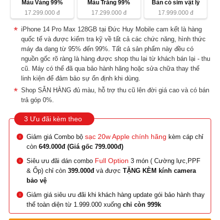
Màu Vàng 99%
Màu Trắng 99%
Bản có sim vật lý
17.299.000
đ
17.299.000
đ
17.999.000
đ
iPhone 14 Pro Max 128GB tại Đức Huy Mobile cam kết là hàng
quốc tế và được kiểm tra kỹ về tất cả các chức năng, hình thức
máy đa dạng từ 95% đến 99%. Tất cả sản phẩm này đều có
nguồn gốc rõ ràng là hàng được shop thu lại từ khách bán lại - thu
cũ. Máy có thể đã qua bảo hành hãng hoặc sửa chữa thay thế
linh kiện để đảm bảo sự ổn định khi dùng.
Shop SẴN HÀNG đủ màu, hỗ trợ thu cũ lên đời giá cao và có bán
trả góp 0%.
3 Ưu đãi kèm theo
sạc 20w Apple chính hãng
Giảm giá Combo bộ
kèm cáp chỉ
còn
649.000đ (Giá gốc 799.000đ)
Full Option
Siêu ưu đãi dán combo
3 món ( Cường lực,PPF
& Ốp) chỉ còn
399.000đ
và được
TẶNG KÈM kính camera
bảo vệ
Giảm giá siêu ưu đãi khi khách hàng update gói bảo hành thay
thế toàn diện từ 1.999.000 xuống
chỉ còn 999k