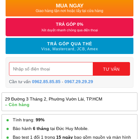
MUA NGAY
Giao hàng tận nơi hoặc lấy tại cửa hàng
TRẢ GÓP 0%
Xét duyệt nhanh chóng qua điện thoại
TRẢ GÓP QUA THẺ
Visa, Mastercard, JCB, Amex
TƯ VẤN
Cần tư vấn
0962.85.85.85
-
0967.29.29.29
29 Đường 3 Tháng 2, Phường Vườn Lài, TP.HCM
– Còn hàng
Tình trạng:
99%
Bảo hành
6 tháng
tại Đức Huy Mobile.
Bao test 1 đổi 1 trong
15 ngày
bao gồm nguồn và màn hình