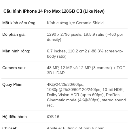
Cấu hình iPhone 14 Pro Max 128GB Cũ (Like New)
Mặt kính cảm ứng:
Kính cường lực Ceramic Shield
Độ phân giải:
1290 x 2796 pixels, 19.5:9 ratio (~460 ppi
density)
Màn hình rộng:
6.7 inches, 110.2 cm2 (~88.3% screen-to-
body ratio)
Camera sau:
48 MP, 12 MP và 12 MP (3 camera) + TOF
3D LiDAR
Trên tay iPhone 14 Pro Max 128GB Cũ. Ảnh: Đức Huy Mobile
Quay Phim:
4K@24/25/30/60fps,
iPhone 14 Pro Max 128GB Cũ giá bao nhiêu?
1080p@25/30/60/120/240fps, 10-bit HDR,
Dolby Vision HDR (up to 60fps), ProRes,
Tại Đức Huy Mobile,
iPhone 14 Pro Max 128GB cũ
có giá là
Cinematic mode (4K@30fps), stereo sound
15.399.000 ₫
cho hình thức 95%
rec.
Bảng giá iPhone 14 Pro Max Cũ tại Đức Huy Mobile
Hệ điều hành:
iOS 16
Sản phẩm
Giá bán
Chipset:
Apple A16 Bionic (4 nm) 6 nhân