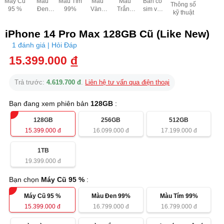
Máy Cũ
Màu
Màu Tím
Màu
Màu
Bản có
Thông số
95 %
Đen
99%
Vàng
Trắng
sim vật
kỹ thuật
99%
99%
99%
lý
iPhone 14 Pro Max 128GB Cũ (Like New)
1 đánh giá | Hỏi Đáp
15.399.000
đ
Trả trước:
4.619.700 đ
.
Liên hệ tư vấn qua điện thoại
Bạn đang xem phiên bản
128GB
:
128GB
256GB
512GB
15.399.000
đ
16.099.000
đ
17.199.000
đ
1TB
19.399.000
đ
Bạn chọn
Máy Cũ 95 %
:
Máy Cũ 95 %
Màu Đen 99%
Màu Tím 99%
15.399.000
đ
16.799.000
đ
16.799.000
đ