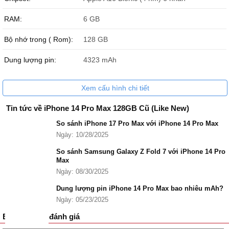
iPhone 14 Pro Max Cũ 128GB
15.399.000 ₫
RAM:
6 GB
iPhone 14 Pro Max Cũ 256GB
16.099.000 ₫
iPhone 14 Pro Max Cũ 512GB
17.199.000 ₫
Bộ nhớ trong ( Rom):
128 GB
iPhone 14 Pro Max Cũ 1TB
19.399.000 ₫
Dung lượng pin:
4323 mAh
Đánh giá iPhone 14 Pro Max 128GB Cũ
iPhone 14 Pro Max 128GB Cũ là một trong những dòng điện thoại
Xem cấu hình chi tiết
có màn hình 120Hz ổn định nhất của nhà Táo Khuyết kể từ dòng
iPhone 13 Pro/ Pro Max. Giá trị sử dụng tốt, bền bỉ, thiết kế
Tin tức về iPhone 14 Pro Max 128GB Cũ (Like New)
Dynamic Island vẫn đang được áp dụng trên dòng iPhone 16 series
So sánh iPhone 17 Pro Max với iPhone 14 Pro Max
mới nhất.
Ngày: 10/28/2025
So sánh Samsung Galaxy Z Fold 7 với iPhone 14 Pro
Max
Ngày: 08/30/2025
Dung lượng pin iPhone 14 Pro Max bao nhiêu mAh?
Ngày: 05/23/2025
Bình luận và đánh giá