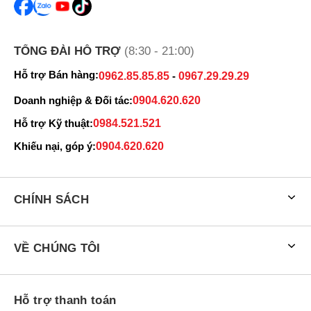
TỔNG ĐÀI HỖ TRỢ
(8:30 - 21:00)
Hỗ trợ Bán hàng:
0962.85.85.85
-
0967.29.29.29
Doanh nghiệp & Đối tác:
0904.620.620
Hỗ trợ Kỹ thuật:
0984.521.521
Khiếu nại, góp ý:
0904.620.620
Con chip Apple A16 Bionic cho hiệu năng mạnh mẽ.
CHÍNH SÁCH
Sau một thời gian dài trải nghiệm iPhone 14 Pro Max 128GB Cũ,
chiếc máy này mang lại cảm giác sử dụng quá tốt đối với những tác
vụ cơ bản hàng ngày, chưa hề xảy ra tình trạng giật lag khi sử
dụng liên tục trong thời gian dài. Nhờ bộ tản nhiệt kích thước lớn ở
VỀ CHÚNG TÔI
mặt lưng giúp máy không bị quá nhiệt khi sử dụng liên tục và thời
lượng sử dụng pin cũng tốt hơn dòng Pro.
Hỗ trợ thanh toán
Đối với những tựa game phổ thông như Liên Quân hay PUBG