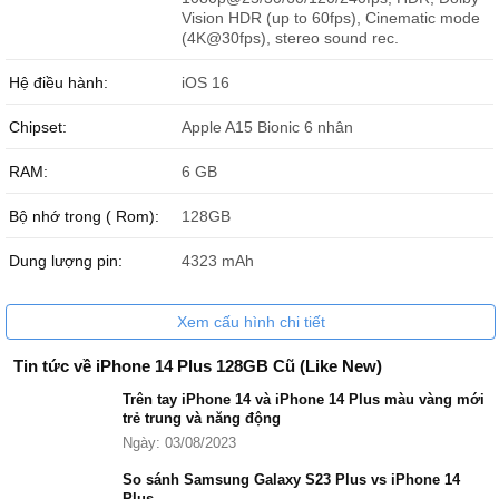
Vision HDR (up to 60fps), Cinematic mode
Bảng giá iPhone 14 Plus cũ
(4K@30fps), stereo sound rec.
Phiên bản
Giá bán
Hệ điều hành:
iOS 16
iPhone 14 Plus 128GB cũ
12.599.000 đ
Chipset:
Apple A15 Bionic 6 nhân
iPhone 14 Plus 256GB cũ
15.299.000 đ
RAM:
6 GB
Bộ nhớ trong ( Rom):
128GB
Dung lượng pin:
4323 mAh
Xem cấu hình chi tiết
Tin tức về iPhone 14 Plus 128GB Cũ (Like New)
Trên tay iPhone 14 và iPhone 14 Plus màu vàng mới
trẻ trung và năng động
Ngày: 03/08/2023
So sánh Samsung Galaxy S23 Plus vs iPhone 14
Plus