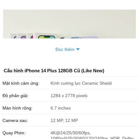
Đọc thêm
Cấu hình iPhone 14 Plus 128GB Cũ (Like New)
Mặt kính cảm ứng:
Kính cường lực Ceramic Shield
Độ phân giải:
1284 x 2778 pixels
iPhone 14 Plus cũ sẵn hàng tại Đức Huy Mobile.
Màn hình rộng:
6.7 inches
iPhone 14 Plus cũ giá bao nhiêu?
Camera sau:
12 MP, 12 MP
Sau gần 2 năm ra mắt, iPhone 14 Plus đã dần hạ nhiệt và có giá
bán mềm hơn rất nhiều, nhất là hàng Like New. Tại cửa hàng Đức
Quay Phim:
4K@24/25/30/60fps,
Huy Mobile, iPhone 14 Plus cũ có giá bán là 12.599.000 đồng.
1080p@25/30/60/120/240fps, HDR, Dolby