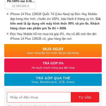
Pin 100% sạc ít như
mới (esim)
12.399.000
đ
iPhone 14 Plus 128GB Quốc Tế (Like New) tại Đức Huy Mobile
đẹp keng như mới, chuẩn zin 100%, bảo hành 6 tháng uy tín.
Giá
trên web là áp dụng với máy hình thức 99% và pin 8x. Khách
hàng chọn sản phẩm pin 9x thì + 600k
Đức Huy Mobile hỗ trợ mua trả góp 0%, thu cũ đổi mới lên đời
iPhone 14 Plus 128GB cũ, giao hàng tận nơi.
MUA NGAY
Giao hàng tận nơi hoặc lấy tại cửa hàng
TRẢ GÓP 0%
Xét duyệt nhanh chóng qua điện thoại
TRẢ GÓP QUA THẺ
Visa, Mastercard, JCB, Amex
TƯ VẤN