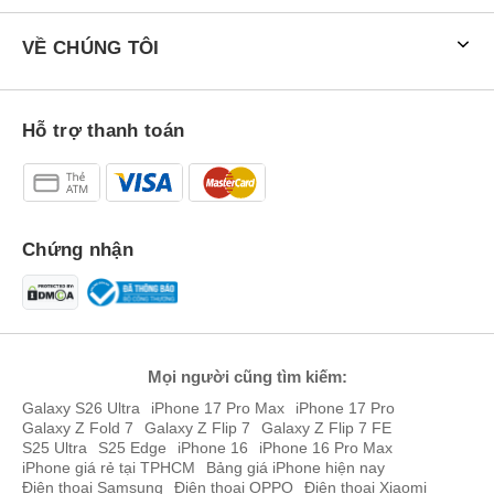
Thiết bị sử dụng tấm nền Super Retina XDR OLED, mang lại chất
lượng hiển thị tốt với độ sáng cao và màu sắc sống động.
VỀ CHÚNG TÔI
Hỗ trợ thanh toán
Chứng nhận
Mọi người cũng tìm kiếm:
Cạnh viên máy cao cấp sang trọng.
Galaxy S26 Ultra
iPhone 17 Pro Max
iPhone 17 Pro
Galaxy Z Fold 7
Galaxy Z Flip 7
Galaxy Z Flip 7 FE
So với các điện thoại hiện nay, iPhone 14 Plus cũ vẫn giữ được
S25 Ultra
S25 Edge
iPhone 16
iPhone 16 Pro Max
phong cách thiết kế đặc trưng của Apple, nhưng không có nhiều
iPhone giá rẻ tại TPHCM
Bảng giá iPhone hiện nay
thay đổi đột phá. Tuy nhiên, tổng thể thiết kế của chiếc điện thoại
Điện thoại Samsung
Điện thoại OPPO
Điện thoại Xiaomi