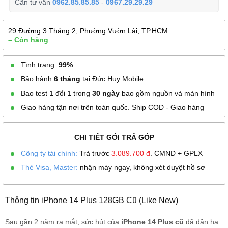
Cần tư vấn
0962.85.85.85
-
0967.29.29.29
29 Đường 3 Tháng 2, Phường Vườn Lài, TP.HCM
– Còn hàng
Tình trạng:
99%
Bảo hành
6 tháng
tại Đức Huy Mobile.
Bao test 1 đổi 1 trong
30 ngày
bao gồm nguồn và màn hình
Giao hàng tận nơi trên toàn quốc. Ship COD - Giao hàng
CHI TIẾT GÓI TRẢ GÓP
Công ty tài chính:
Trả trước
3.089.700
đ
. CMND + GPLX
Thẻ Visa, Master:
nhận máy ngay, không xét duyệt hồ sơ
Thông tin iPhone 14 Plus 128GB Cũ (Like New)
Sau gần 2 năm ra mắt, sức hút của
iPhone 14 Plus cũ
đã dần hạ