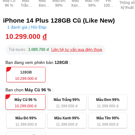
Máy Cũ
Màu
Màu
Màu Đỏ
Màu
Màu Tím
Pin
Thông số
96 %
Trắng
Đen
99%
Xanh
99%
100%
kỹ thuật
99%
99%
99%
sạc ít
như mới
iPhone 14 Plus 128GB Cũ (Like New)
(esim)
1 đánh giá | Hỏi Đáp
10.299.000
đ
Trả trước:
3.089.700 đ
.
Liên hệ tư vấn qua điện thoại
Bạn đang xem phiên bản
128GB
:
128GB
10.299.000
đ
Bạn chọn
Máy Cũ 96 %
:
Máy Cũ 96 %
Màu Trắng 99%
Màu Đen 99%
10.299.000
đ
11.399.000
đ
11.399.000
đ
Màu Đỏ 99%
Màu Xanh 99%
Màu Tím 99%
11.399.000
đ
11.399.000
đ
11.399.000
đ