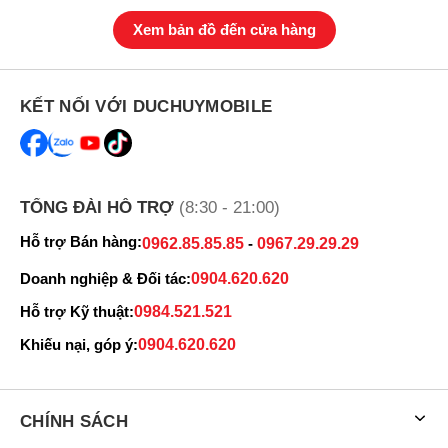
Xem bản đồ đến cửa hàng
KẾT NỐI VỚI DUCHUYMOBILE
TỔNG ĐÀI HỖ TRỢ
(8:30 - 21:00)
Hỗ trợ Bán hàng:
0962.85.85.85
-
0967.29.29.29
Thiết kế của iPhone 14 Plus thiết kế cao cấp.
Doanh nghiệp & Đối tác:
0904.620.620
Cụm camera sau trên iPhone 14 Plus 128GB cũ gồm hai ống kính
được xếp chéo trong một khối vuông, tương tự như
iPhone 13
. Tuy
Hỗ trợ Kỹ thuật:
0984.521.521
nhiên, camera chính của IP14 Plus được nâng cấp từ dòng Pro/Pro
Khiếu nại, góp ý:
0904.620.620
Max năm ngoái, với cảm biến lớn hơn và khả năng chụp thiếu sáng
tốt hơn.
Model này có kích thước gần giống với iPhone 14 Pro Max, nhưng
CHÍNH SÁCH
nhẹ hơn và làm người dùng cảm thấy thoải mái hơn khi cầm nắm.