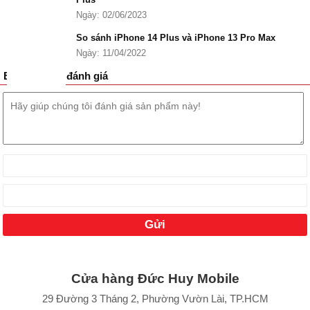
Ngày: 02/06/2023
Các phiên bản màu của Phone 14 Plus cũ tại Đức Huy Mobile.
Đánh giá iPhone 14 Plus cũ
So sánh iPhone 14 Plus và iPhone 13 Pro Max
Ở thời điểm hiện tại,
iPhone 14 Plus
vẫn được nhiều người dùng
Ngày: 11/04/2022
đánh giá cao vì có thiết kế đẹp, màn hình Super Retina XDR OLED
Bình luận và đánh giá
6.7 inch, camera chất lượng, hiệu năng mạnh mẽ từ chip A15
Bionic và có thời lượng pin dài.
Thiết kế iPhone 14 Plus cũ
iPhone 14 Plus cũ có thiết kế tương tự như các mẫu iPhone trước
đó, đặc biệt là iPhone 13. Trong đó, phần khung viền kim loại
phẳng và mặt lưng kính cường lực vẫn được duy trì, tạo cảm giác
chắc chắn và sang trọng.
Ngoài ra, màn hình tai thỏ với cụm camera selfie và Face ID vẫn
giữ nguyên, không có nhiều thay đổi so với iPhone 13. Tuy nhiên,
IP14 Plus mang đến nhiều lựa chọn màu sắc đa dạng hơn so với
các mẫu dòng Pro.
Cửa hàng Đức Huy Mobile
29 Đường 3 Tháng 2, Phường Vườn Lài, TP.HCM