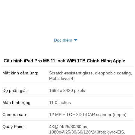
Đọc thêm
Cấu hình iPad Pro M5 11 inch WiFi 1TB Chính Hãng Apple
Mặt kính cảm ứng:
Scratch-resistant glass, oleophobic coating,
Mohs level 4
Độ phân giải:
1668 x 2420 pixels
Màn hình rộng:
11.0 inches
Camera sau:
12 MP + TOF 3D LiDAR scanner (depth)
Quay Phim:
4K@24/25/30/60fps,
1080p@25/30/60/120/240fps; gyro-EIS,