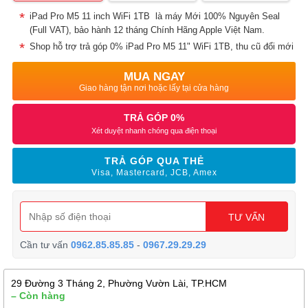
iPad Pro M5 11 inch WiFi 1TB là máy Mới 100% Nguyên Seal
(Full VAT), bảo hành 12 tháng Chính Hãng Apple Việt Nam.
Shop hỗ trợ trả góp 0% iPad Pro M5 11" WiFi 1TB, thu cũ đổi mới
MUA NGAY
Giao hàng tận nơi hoặc lấy tại cửa hàng
TRẢ GÓP 0%
Xét duyệt nhanh chóng qua điện thoại
TRẢ GÓP QUA THẺ
Visa, Mastercard, JCB, Amex
TƯ VẤN
Cần tư vấn
0962.85.85.85
-
0967.29.29.29
29 Đường 3 Tháng 2, Phường Vườn Lài, TP.HCM
– Còn hàng