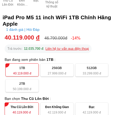
Thu Cũ
Đen
Bạc
Thông số
Lên Đời
Không
kỹ thuật
Gian
iPad Pro M5 11 inch WiFi 1TB Chính Hãng
Apple
1 đánh giá | Hỏi Đáp
40.119.000
đ
46.790.000đ
-14%
Trả trước:
12.035.700 đ
.
Liên hệ tư vấn qua điện thoại
Bạn đang xem phiên bản
1TB
:
1TB
256GB
512GB
40.119.000
đ
27.999.000
đ
33.299.000
đ
2TB
50.199.000
đ
Bạn chọn
Thu Cũ Lên Đời
:
Thu Cũ Lên Đời
Đen Không Gian
Bạc
40.119.000
đ
42.119.000
đ
42.119.000
đ