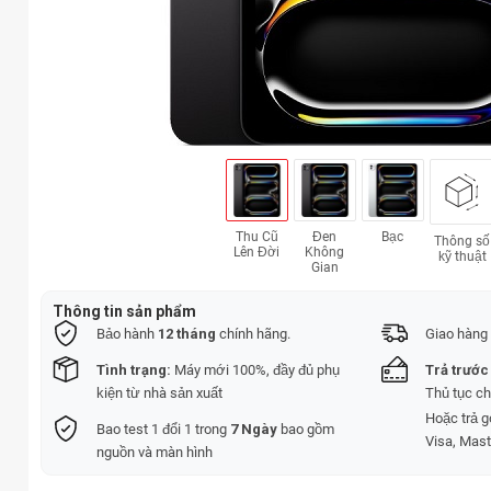
Thu Cũ
Đen
Bạc
Thông số
Lên Đời
Không
kỹ thuật
Gian
Thông tin sản phẩm
Bảo hành
12 tháng
chính hãng.
Giao hàng 
Tình trạng:
Máy mới 100%, đầy đủ phụ
Trả trước
kiện từ nhà sản xuất
Thủ tục c
Hoặc trả 
Bao test 1 đổi 1 trong
7 Ngày
bao gồm
Visa, Mast
nguồn và màn hình