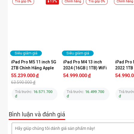
13%
Trả góp 0%
Chính hãng
Trả góp 0%
Chính hãng
Siêu giảm giá
Siêu giảm giá
iPad Pro M5 11 inch 5G 
iPad Pro M4 13 inch 
iPad Pro 
2TB Chính Hãng Apple
2024 (16GB | 1TB) WiFi 
2022 1TB 
Chính Hãng Apple
Chính Hã
55.239.000
đ
54.999.000
đ
54.990.
63.590.000
đ
Trả trước:
16.571.700
Trả trước:
16.499.700
Trả trướ
đ
đ
đ
Bình luận và đánh giá