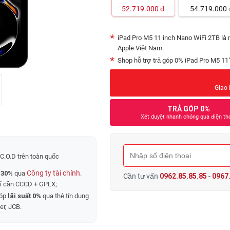
52.719.000
đ
54.719.000
iPad Pro M5 11 inch Nano WiFi 2TB là
Apple Việt Nam.
Shop hỗ trợ trả góp 0% iPad Pro M5 11"
Giao 
TRẢ GÓP 0%
Xét duyệt nhanh chóng qua điện th
C.O.D trên toàn quốc
Công ty tài chính
 30%
qua
.
Cần tư vấn
0962.85.85.85
-
0967.
hỉ cần CCCD + GPLX;
góp
lãi suất 0%
qua thẻ tín dụng
er, JCB.