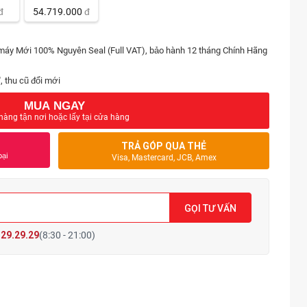
đ
54.719.000
đ
 máy Mới 100% Nguyên Seal (Full VAT), bảo hành 12 tháng Chính Hãng
, thu cũ đổi mới
MUA NGAY
hàng tận nơi hoặc lấy tại cửa hàng
TRẢ GÓP QUA THẺ
oại
Visa, Mastercard, JCB, Amex
GỌI TƯ VẤN
29.29.29
(8:30 - 21:00)