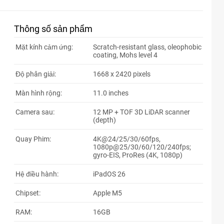
Thông số sản phẩm
Mặt kính cảm ứng:
Scratch-resistant glass, oleophobic
coating, Mohs level 4
Độ phân giải:
1668 x 2420 pixels
Màn hình rộng:
11.0 inches
Camera sau:
12 MP + TOF 3D LiDAR scanner
(depth)
Quay Phim:
4K@24/25/30/60fps,
1080p@25/30/60/120/240fps;
gyro-EIS, ProRes (4K, 1080p)
Hệ điều hành:
iPadOS 26
Chipset:
Apple M5
RAM:
16GB