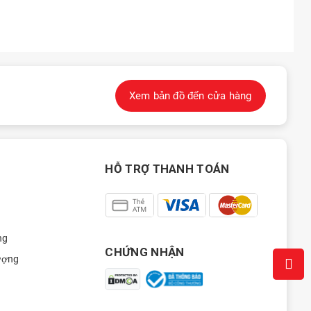
Xem bản đồ đến cửa hàng
HỖ TRỢ THANH TOÁN
ng
CHỨNG NHẬN
ượng