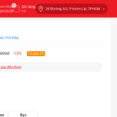
0
mua hàng
Giỏ hàng
29 Đường 3/2, P.Vườn Lài, TPHCM
29.29.29
0 đ
iá | Hỏi Đáp
.000đ
-13%
Trả góp 0%
 qua điện thoại
ian
Bạc