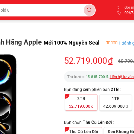
Gọi 
0967.
ính Hãng Apple
Mới 100% Nguyên Seal
1 đánh g
52.719.000
đ
60.790
Trả trước:
15.815.700 đ
.
Liên hệ tư vấn
Bạn đang xem phiên bản
2TB
:
2TB
1TB
52.719.000
đ
42.639.000
đ
Bạn chọn
Thu Cũ Lên Đời
:
Thu Cũ Lên Đời
Đen Không G