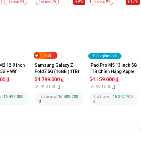
9%
13%
Trả góp 0%
Trả góp 0%
Trả góp 0%
Hot
Siêu giảm giá
M2 12.9 inch 
Samsung Galaxy Z 
iPad Pro M5 13 inch 5G 
5G + Wifi 
Fold7 5G (16GB | 1TB) 
1TB Chính Hãng Apple
ng Apple
Chính Hãng
000
đ
54.799.000
đ
54.159.000
đ
59.990.000
đ
62.390.000
đ
c:
16.497.000
Trả trước:
16.439.700
Trả trước:
16.247.700
đ
đ