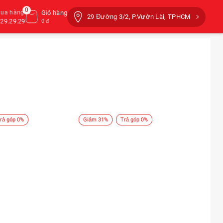
0
mua hàng
Giỏ hàng
29 Đường 3/2, P.Vườn Lài, TPHCM
29.29.29
0 đ
rả góp 0%
Giảm 31%
Trả góp 0%