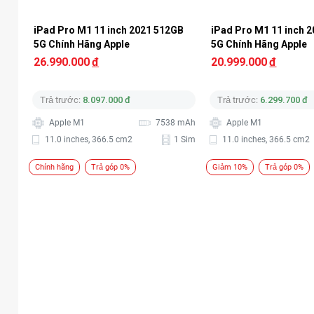
iPad Pro M1 11 inch 2021 512GB 
iPad Pro M1 11 inch 
5G Chính Hãng Apple
5G Chính Hãng Apple
26.990.000
đ
20.999.000
đ
Trả trước:
8.097.000 đ
Trả trước:
6.299.700 đ
Apple M1
7538 mAh
Apple M1
11.0 inches, 366.5 cm2
1 Sim
11.0 inches, 366.5 cm2
Chính hãng
Trả góp 0%
Giảm 10%
Trả góp 0%