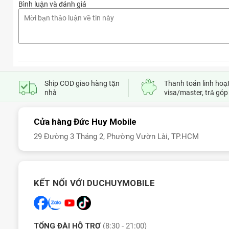
Bình luận và đánh giá
Cùng Đức Huy Mobile khám phá xem chiếc tablet
iPad Pro 11 
Ship COD giao hàng tận
Thanh toán linh hoạt
nhà
visa/master, trả góp
Cửa hàng Đức Huy Mobile
29 Đường 3 Tháng 2, Phường Vườn Lài, TP.HCM
KẾT NỐI VỚI DUCHUYMOBILE
TỔNG ĐÀI HỖ TRỢ
(8:30 - 21:00)