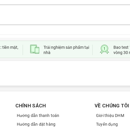
inch 2021 M1
này có những ưu điểm và tính năng nổi bật gì qua bài viết 
: tiền mặt,
Trải nghiệm sản phẩm tại
Bao test 
nhà
vòng 30 
CHÍNH SÁCH
VỀ CHÚNG TÔI
Hướng dẫn thanh toán
Giới thiệu DHM
Hướng dẫn đặt hàng
Tuyển dụng