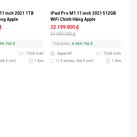
11 inch 2021 1TB 
iPad Pro M1 11 inch 2021 512GB 
ãng Apple
WiFi Chính Hãng Apple
đ
22.199.000
đ
31.990.000
đ
99.700 đ
Trả trước:
6.659.700 đ
7538 mAh
Apple M1
7538 mAh
 366.5 cm2
1 Sim
11.0 inches, 366.5 cm2
1 Sim