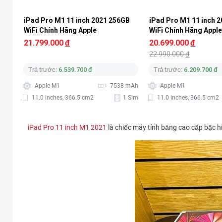
iPad Pro M1 11 inch 2021 256GB 
iPad Pro M1 11 inch 
WiFi Chính Hãng Apple
WiFi Chính Hãng Appl
21.799.000
đ
20.699.000
đ
22.990.000
đ
Trả trước:
6.539.700 đ
Trả trước:
6.209.700 đ
Apple M1
7538 mAh
Apple M1
11.0 inches, 366.5 cm2
1 Sim
11.0 inches, 366.5 cm2
iPad Pro 11 inch M1 2021
là chiếc máy tính bảng cao cấp bậc h