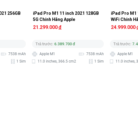
2021 256GB 
iPad Pro M1 11 inch 2021 128GB 
iPad Pro M1 
5G Chính Hãng Apple
WiFi Chính H
21.299.000
đ
24.999.000
Trả trước:
6.389.700 đ
Trả trước:
7.4
7538 mAh
Apple M1
7538 mAh
Apple M1
1 Sim
11.0 inches, 366.5 cm2
1 Sim
11.0 inches,