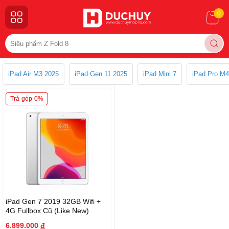
0
iPad Air M3 2025
iPad Gen 11 2025
iPad Mini 7
iPad Pro M4
Trả góp 0%
iPad Gen 7 2019 32GB Wifi +
4G Fullbox Cũ (Like New)
6.899.000
đ