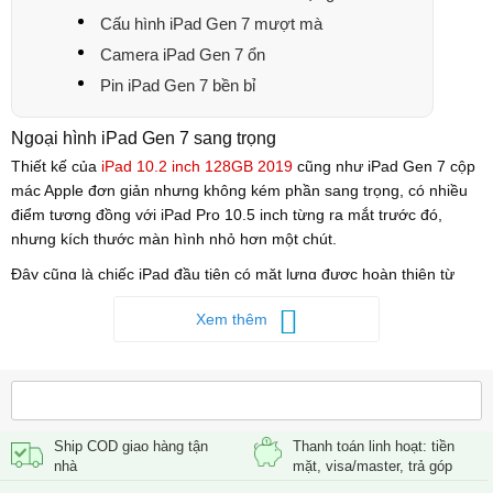
Cấu hình iPad Gen 7 mượt mà
Camera iPad Gen 7 ổn
Pin iPad Gen 7 bền bỉ
Ngoại hình iPad Gen 7 sang trọng
Thiết kế của
iPad 10.2 inch 128GB 2019
cũng như iPad Gen 7 cộp
mác Apple đơn giản nhưng không kém phần sang trọng, có nhiều
điểm tương đồng với iPad Pro 10.5 inch từng ra mắt trước đó,
nhưng kích thước màn hình nhỏ hơn một chút.
Đây cũng là chiếc iPad đầu tiên có mặt lưng được hoàn thiện từ
chất liệu nhôm tái chế 100%, giúp bảo vệ môi trường. Mặt lưng
Xem thêm
nhám của iPad Gen 7 giúp chống bám vân tay và bụi bẩn.
Ship COD giao hàng tận
Thanh toán linh hoạt: tiền
nhà
mặt, visa/master, trả góp