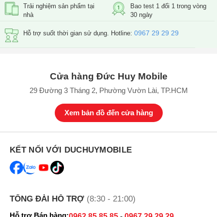
Trải nghiệm sản phẩm tại
Bao test 1 đổi 1 trong vòng
nhà
30 ngày
0967 29 29 29
Hỗ trợ suốt thời gian sử dụng. Hotline:
Cửa hàng Đức Huy Mobile
( Vẻ ngoài bắt mắt và sang trọng)
29 Đường 3 Tháng 2, Phường Vườn Lài, TP.HCM
Màn hình iPad Gen 7 chất lượng cao
Tương tự như
iPad Gen 7 Cũ
, iPad Gen 7 cũng được trang bị màn
Xem bản đồ đến cửa hàng
hình có kích thước 10.2 inch, với tầm nền LED backlit LCD chất
lượng, độ phân giải 2.160 x 1.620 pixel. Màn hình iPad Gen 7 cho
độ sáng cao cùng góc nhìn tốt cho trải nghiệm hình ảnh mãn nhãn
KẾT NỐI VỚI DUCHUYMOBILE
phù hợp với nhu cầu giải trí, học tập và làm việc.
TỔNG ĐÀI HỖ TRỢ
(8:30 - 21:00)
Hỗ trợ Bán hàng:
0962.85.85.85
-
0967.29.29.29