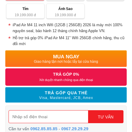
Tím
Ánh Sao
19.199.000
đ
19.199.000
đ
iPad Air M4 11 inch Wifi (12GB | 256GB) 2026 là máy mới 100%
nguyên seal, bảo hành 12 tháng chính hãng Apple VN.
Hỗ trợ trả góp 0% iPad Air M4 11" Wifi 256GB chính hãng, thu cũ
đổi mới
MUA NGAY
Giao hàng tận nơi hoặc lấy tại cửa hàng
TRẢ GÓP 0%
Xét duyệt nhanh chóng qua điện thoại
TRẢ GÓP QUA THẺ
Visa, Mastercard, JCB, Amex
TƯ VẤN
Cần tư vấn
0962.85.85.85
-
0967.29.29.29