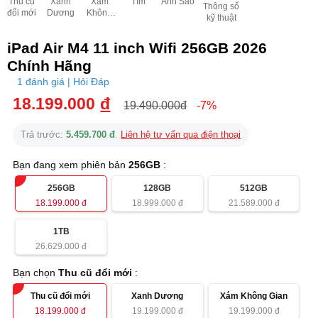
Thu cũ
Xanh
Xám
Tím
Ánh Sao
Thông số
đổi mới
Dương
Không
kỹ thuật
Gian
iPad Air M4 11 inch Wifi 256GB 2026
Chính Hãng
1 đánh giá | Hỏi Đáp
18.199.000
đ
19.490.000đ
-7%
Trả trước:
5.459.700 đ
.
Liên hệ tư vấn qua điện thoại
Bạn đang xem phiên bản
256GB
:
256GB
128GB
512GB
18.199.000
đ
18.999.000
đ
21.589.000
đ
1TB
26.629.000
đ
Bạn chọn
Thu cũ đổi mới
:
Thu cũ đổi mới
Xanh Dương
Xám Không Gian
18.199.000
đ
19.199.000
đ
19.199.000
đ