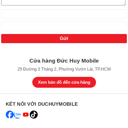
iPad Air M4 Wifi 256GB sở hữu thiết kế tinh tế với khung viền nhôm
cao cấp, mặt kính chống xước và oleophobic, mặt lưng nhôm mịn
màng giúp cầm nắm thoải mái. Camera sau thì được thiết kế đơn
giản với module vuông chứa ống kính 12MP, không lồi quá nhiều
để tránh trầy xước.
Cửa hàng Đức Huy Mobile
29 Đường 3 Tháng 2, Phường Vườn Lài, TP.HCM
Xem bản đồ đến cửa hàng
KẾT NỐI VỚI DUCHUYMOBILE
Tablet này có kích thước 247.6 x 178.5 x 6.1 mm và trọng lượng
464g làm máy siêu mỏng nhẹ, dễ mang theo. Máy không có chuẩn
chống nước IP chính thức, chỉ kháng nước nhẹ ở mức cơ bản.