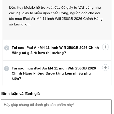
hãng tại cửa hàng Đức Huy Mobile, bảo hành Apple toàn quốc.
Đức Huy Mobile hỗ trợ xuất đầy đủ giấy tờ VAT cũng như
Bảng giá iPad Air M4 11" 256GB mới nhất
các loại giấy tờ kiểm định chất lượng, nguồn gốc cho đối
tác mua iPad Air M4 11 inch Wifi 256GB 2026 Chính Hãng
Phiên bản
Giá bán
số lượng lớn.
iPad Air M4 11" Wifi 128GB
18.999.000 ₫
iPad Air M4 11" Wifi 256GB
18.199.000 ₫
iPad Air M4 11" Wifi 512GB
21.589.000 ₫
Tại sao iPad Air M4 11 inch Wifi 256GB 2026 Chính
iPad Air M4 11" Wifi 1TB
26.629.000 ₫
Hãng có giá rẻ hơn thị trường?
Tổng quan iPad Air M4 Wifi 256GB
Chiếc
máy tính bảng iPad Air M4
là sự dung hòa tuyệt vời giữa sức
Tại sao mua iPad Air M4 11 inch Wifi 256GB 2026
mạnh và tính di động. Việc Apple đưa chip M4 vào dòng Air năm
Chính Hãng không được tặng kèm nhiều phụ
2026 đã xóa bỏ ranh giới về hiệu năng so với dòng Pro, biến nó
kiện?
thành lựa chọn hàng đầu cho sinh viên, dân văn phòng và cả
những nhà sáng tạo nội dung bán chuyên.
Bình luận và đánh giá
Dưới đây là đánh giá chi tiết của
Đức Huy Mobile
sau quá trình
trải nghiệm trực tiếp:
Thiết kế sang trọng, đẳng cấp