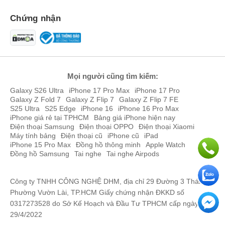
ppi), tần số quét 60Hz, độ sáng tối đa 500 nits.
Chứng nhận
Với thông số 1640 x 2360 pixel vàmật độ điểm ảnh đạt mức chuẩn
264 ppi thì mọi chi tiết từ văn bản đến các nét vẽ nhỏ trên
Procreate trên iPad Air 2026 này đều cực kỳ sắc nét, không hề có
hiện tượng rỗ hay mờ nhòe.
Mọi người cũng tìm kiếm:
Galaxy S26 Ultra
iPhone 17 Pro Max
iPhone 17 Pro
Galaxy Z Fold 7
Galaxy Z Flip 7
Galaxy Z Flip 7 FE
S25 Ultra
S25 Edge
iPhone 16
iPhone 16 Pro Max
iPhone giá rẻ tại TPHCM
Bảng giá iPhone hiện nay
Điện thoại Samsung
Điện thoại OPPO
Điện thoại Xiaomi
Máy tính bảng
Điện thoại cũ
iPhone cũ
iPad
iPhone 15 Pro Max
Đồng hồ thông minh
Apple Watch
Đồng hồ Samsung
Tai nghe
Tai nghe Airpods
Công ty TNHH CÔNG NGHỆ DHM, địa chỉ 29 Đường 3 Tháng 2,
Phường Vườn Lài, TP.HCM Giấy chứng nhận ĐKKD số
0317273528 do Sở Kế Hoạch và Đầu Tư TPHCM cấp ngày
So với phiên bản tiền nhiệm
iPad Air M3
thì màn hình iPad Air M4
29/4/2022
không thay đổi lớn về thông số, vẫn giữ độ sáng và độ phân giải