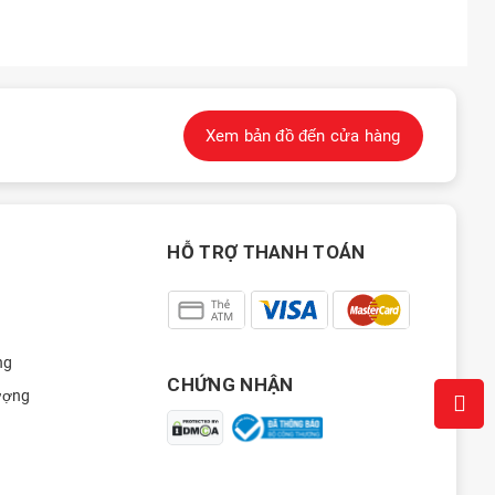
Xem bản đồ đến cửa hàng
HỖ TRỢ THANH TOÁN
ng
CHỨNG NHẬN
ượng