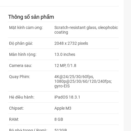
Thông số sản phẩm
Mặt kính cảm ứng:
Scratch-resistant glass, oleophobic
coating
Độ phân giải:
2048 x 2732 pixels
Màn hình rộng:
13.0 inches
Camera sau:
12 MP, f/1.8
Quay Phim:
4K@24/25/30/60fps,
1080p@25/30/60/120/240fps;
gyro-EIS
Hệ điều hành:
iPadOS 18.3.1
Chipset:
Apple M3
RAM:
8 GB
Bộ nhớ trong ( Rom):
512GB