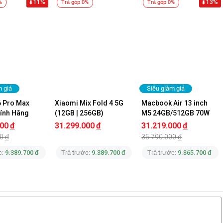
11%
13%
%
Trả góp 0%
Trả góp 0%
m giá
Siêu giảm giá
 Pro Max 
Xiaomi Mix Fold 4 5G 
Macbook Air 13 inch 
ính Hãng 
(12GB | 256GB)
M5 24GB/512GB 70W 
Chính Hãng
000
đ
31.299.000
đ
31.219.000
đ
0
đ
35.790.000
đ
c:
9.389.700 đ
Trả trước:
9.389.700 đ
Trả trước:
9.365.700 đ