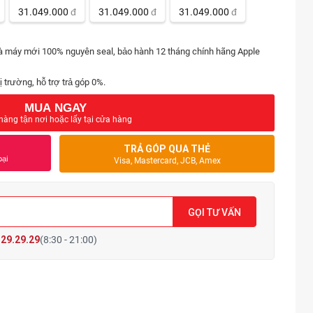
31.049.000
đ
31.049.000
đ
31.049.000
đ
là máy mới 100% nguyên seal, bảo hành 12 tháng chính hãng Apple
ị trường, hỗ trợ trả góp 0%.
MUA NGAY
hàng tận nơi hoặc lấy tại cửa hàng
TRẢ GÓP QUA THẺ
oại
Visa, Mastercard, JCB, Amex
GỌI TƯ VẤN
29.29.29
(8:30 - 21:00)