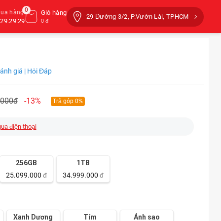
0
mua hàng
Giỏ hàng
29 Đường 3/2, P.Vườn Lài, TPHCM
29.29.29
0 đ
ánh giá | Hỏi Đáp
.000đ
-13%
Trả góp 0%
qua điện thoại
256GB
1TB
25.099.000
đ
34.999.000
đ
Xanh Dương
Tím
Ánh sao