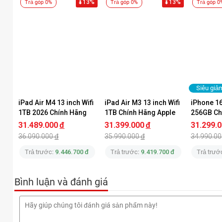
13%
13%
Trả góp 0%
Trả góp 0%
Trả góp 0
Siêu giả
iPad Air M4 13 inch Wifi 
iPad Air M3 13 inch Wifi 
iPhone 16
1TB 2026 Chính Hãng
1TB Chính Hãng Apple
256GB Ch
VN/A
31.489.000
đ
31.399.000
đ
31.299.
36.090.000
đ
35.990.000
đ
34.990.00
Trả trước:
9.446.700 đ
Trả trước:
9.419.700 đ
Trả trướ
Bình luận và đánh giá