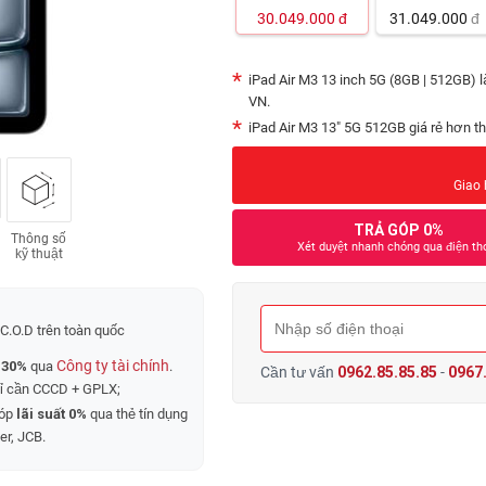
30.049.000
đ
31.049.000
đ
iPad Air M3 13 inch 5G (8GB | 512GB) 
VN.
iPad Air M3 13" 5G 512GB giá rẻ hơn th
Giao 
TRẢ GÓP 0%
Thông số
Xét duyệt nhanh chóng qua điện th
kỹ thuật
C.O.D trên toàn quốc
Công ty tài chính
 30%
qua
.
Cần tư vấn
0962.85.85.85
-
0967.
hỉ cần CCCD + GPLX;
góp
lãi suất 0%
qua thẻ tín dụng
er, JCB.