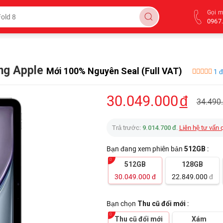
Gọi 
0967.
ãng Apple
Mới 100% Nguyên Seal (Full VAT)
1 đ
30.049.000
đ
34.490
Trả trước:
9.014.700 đ
.
Liên hệ tư vấn 
Bạn đang xem phiên bản
512GB
:
512GB
128GB
30.049.000
đ
22.849.000
đ
Bạn chọn
Thu cũ đổi mới
:
Thu cũ đổi mới
Xám