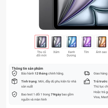
Thu cũ
Xám
Xanh
Tím
Ánh sao
đổi mới
Dương
Thông tin sản phẩm
Bảo hành
12 tháng
chính hãng.
Giao hàng 
Tình trạng:
Mới, đầy đủ phụ kiện từ nhà
Trả trước
sản xuất
Thủ tục c
Hoặc trả 
Bao test 1 đổi 1 trong
7 Ngày
bao gồm
Visa, Mast
nguồn và màn hình