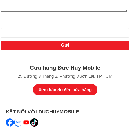
Các màu sắc mới trên iPad Air 5 2022 5G + Wifi 256GB.
Thiết kế iPad Air 5 2022 5G + Wifi 256GB sang trọng:
Thiết kế máy tính bảng
iPad Air 5 2022 5G + Wifi 256GB
không có
gì thay đổi nhiều so với
iPad Air 4 2020
trước đây với tổng thể máy
vuông được viền bằng khung kim loại cứng cáp, viền cân đối ở các
cạnh mỏng nhẹ và thời trang cùng nhiều phiên bản màu sắc đa
dạng để người dùng lựa chọn iPad Air 5 2022 5G + Wifi 256GB
theo sở thích của mình.
Cửa hàng Đức Huy Mobile
29 Đường 3 Tháng 2, Phường Vườn Lài, TP.HCM
Xem bản đồ đến cửa hàng
KẾT NỐI VỚI DUCHUYMOBILE