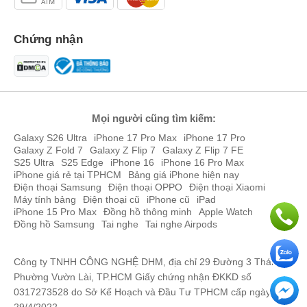
Chứng nhận
Mọi người cũng tìm kiếm:
Galaxy S26 Ultra
iPhone 17 Pro Max
iPhone 17 Pro
Galaxy Z Fold 7
Galaxy Z Flip 7
Galaxy Z Flip 7 FE
Điều đặc biệt nhất trên
iPad Air 5 2022 5G + Wifi 256GB
được
S25 Ultra
S25 Edge
iPhone 16
iPhone 16 Pro Max
Apple cải tiến đó chính là camera Selfie siêu rộng có độ phân giải
iPhone giá rẻ tại TPHCM
Bảng giá iPhone hiện nay
12MP hỗ các tính năng Live Photos, Quay video HD, các cuộc gọi
Điện thoại Samsung
Điện thoại OPPO
Điện thoại Xiaomi
Facetime chất lượng sắc nét hơn.
Máy tính bảng
Điện thoại cũ
iPhone cũ
iPad
iPhone 15 Pro Max
Đồng hồ thông minh
Apple Watch
iPad Air 5 2022 5G + Wifi 256GB có hiệu năng mạnh mẽ:
Đồng hồ Samsung
Tai nghe
Tai nghe Airpods
Điều đáng chú ý nhất ở tablet
iPad Air 5 2022 5G + Wifi 256GB
đó
là sử dụng con chip M1 siêu mạnh mẽ cùng RAM 8GB, CPU của
Công ty TNHH CÔNG NGHỆ DHM, địa chỉ 29 Đường 3 Tháng 2,
máy mạnh hơn 60% so với thế hệ tiền nhiệm và 16 nhân Neural
Phường Vườn Lài, TP.HCM Giấy chứng nhận ĐKKD số
Engine mang lại hiệu năng "cực khủng" chính vì vậy
iPad Air 5
0317273528 do Sở Kế Hoạch và Đầu Tư TPHCM cấp ngày
2022 5G + Wifi 256GB
được đặt lên "bàn cân" so sánh với
iPad