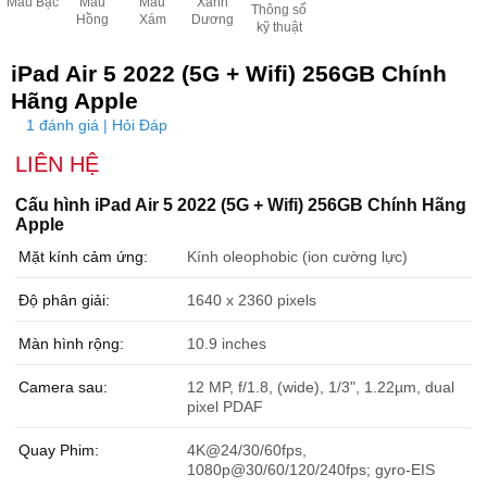
Màu Bạc
Màu
Màu
Xanh
Thông số
Hồng
Xám
Dương
kỹ thuật
iPad Air 5 2022 (5G + Wifi) 256GB Chính
Hãng Apple
1 đánh giá | Hỏi Đáp
LIÊN HỆ
Cấu hình iPad Air 5 2022 (5G + Wifi) 256GB Chính Hãng
Apple
Mặt kính cảm ứng:
Kính oleophobic (ion cường lực)
Độ phân giải:
1640 x 2360 pixels
Màn hình rộng:
10.9 inches
Camera sau:
12 MP, f/1.8, (wide), 1/3", 1.22µm, dual
pixel PDAF
Quay Phim:
4K@24/30/60fps,
1080p@30/60/120/240fps; gyro-EIS