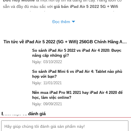
sẵn và đầy đủ màu sắc với
giá bán iPad Air 5 2022 5G + Wifi
256GB
cam kết rẻ nhất thị trường, ưu đãi trả góp 0% lãi suất với
thủ tục đơn giản xét duyệt nhanh. Với quý khách hàng ở xa, chỉ cần
Đọc thêm
gọi Hotline tư vấn: 0967.29.29.29 - 0962.85.85.85 hoặc
đặt mua
iPad Air 5 2022 5G + Wifi 256GB
sẽ được ship COD toàn quốc
tiện lợi, và được kiểm tra máy trước khi thanh toán cực an toàn,
Tin tức về iPad Air 5 2022 (5G + Wifi) 256GB Chính Hãng Apple
bảo hành uy tín 12 tháng .
So sánh iPad Air 5 2022 vs iPad Air 4 2020: Được
nâng cấp những gì?
Ngày: 03/10/2022
So sánh iPad Mini 6 vs iPad Air 4: Tablet nào phù
hợp với bạn?
Ngày: 11/01/2021
Nên mua iPad Pro M1 2021 hay iPad Air 4 2020 để
học, làm việc online?
Ngày: 09/09/2021
Bình luận và đánh giá