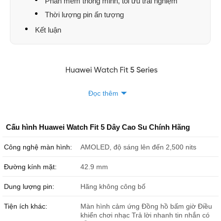
Phần mềm thông minh, tối ưu trải nghiệm
Thời lượng pin ấn tượng
Kết luận
Đọc thêm
Cấu hình Huawei Watch Fit 5 Dây Cao Su Chính Hãng
Công nghệ màn hình:
AMOLED, độ sáng lên đến 2,500 nits
Đường kính mặt:
42.9 mm
Dung lượng pin:
Hãng không công bố
Huawei tiếp tục mở rộng sản phẩm wearable với Watch Fit 5 series
Tiện ích khác:
Màn hình cảm ứng Đồng hồ bấm giờ Điều
Huawei Watch Fit 5 ra mắt khi nào?
khiển chơi nhạc Trả lời nhanh tin nhắn có
Huawei Watch Fit 5 chính thức ra mắt vào ngày 21/04/2026, cùng