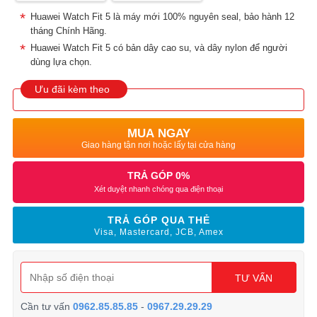
Huawei Watch Fit 5 là máy mới 100% nguyên seal, bảo hành 12
tháng Chính Hãng.
Huawei Watch Fit 5 có bản dây cao su, và dây nylon để người
dùng lựa chọn.
Ưu đãi kèm theo
MUA NGAY
Giao hàng tận nơi hoặc lấy tại cửa hàng
TRẢ GÓP 0%
Xét duyệt nhanh chóng qua điện thoại
TRẢ GÓP QUA THẺ
Visa, Mastercard, JCB, Amex
TƯ VẤN
Cần tư vấn
0962.85.85.85
-
0967.29.29.29