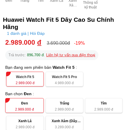
Đen
Trắng
Tím
Xanh Lá
Xanh
Thông số
Xám
kỹ thuật
(Dây
Nylon)
Huawei Watch Fit 5 Dây Cao Su Chính
Hãng
1 đánh giá | Hỏi Đáp
2.989.000
đ
3.690.000đ
-19%
Trả trước:
896.700 đ
.
Liên hệ tư vấn qua điện thoại
Bạn đang xem phiên bản
Watch Fit 5
:
Watch Fit 5
Watch Fit 5 Pro
2.989.000
đ
4.989.000
đ
Bạn chọn
Đen
:
Đen
Trắng
Tím
2.989.000
đ
2.989.000
đ
2.989.000
đ
Xanh Lá
Xanh Xám (Dây
Nylon)
2.989.000
đ
3.289.000
đ