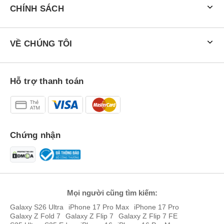
CHÍNH SÁCH
VỀ CHÚNG TÔI
Hỗ trợ thanh toán
Chứng nhận
Các tùy chọn màu của Huawei Watch Fit 5 tiêu chuẩn
Thiết kế cao cấp, màn hình sáng hơn
Huawei Watch Fit 5 series tiếp tục kế thừa ngôn ngữ thiết kế đặc
trưng với mặt đồng hồ vuông bo cong nhẹ ở các góc quen thuộc,
Mọi người cũng tìm kiếm:
tuy nhiên đã được tinh chỉnh theo hướng hiện đại, sang trọng và
Galaxy S26 Ultra
iPhone 17 Pro Max
iPhone 17 Pro
thực dụng hơn.
Galaxy Z Fold 7
Galaxy Z Flip 7
Galaxy Z Flip 7 FE