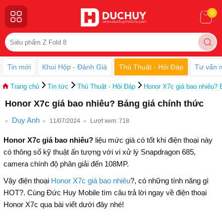
0
Tin mới
Khui Hộp - Đánh Giá
Thủ Thuật - Hỏi Đáp
Tư vấn 
Trang chủ
Tin tức
Thủ Thuật - Hỏi Đáp
Honor X7c giá bao nhiêu? 
Honor X7c giá bao nhiêu? Bảng giá chính thức
Duy Anh
11/07/2024
Lượt xem:
718
Honor X7c giá bao nhiêu?
liệu mức giá có tốt khi điện thoại này
có thông số kỹ thuật ấn tượng với vi xử lý Snapdragon 685,
camera chính độ phân giải đến 108MP.
Vậy điện thoại
Honor X7c giá bao nhiêu
?, có những tính năng gì
HOT?. Cùng Đức Huy Mobile tìm câu trả lời ngay về điện thoại
Honor X7c qua bài viết dưới đây nhé!