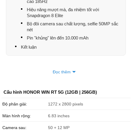
cao 185Hz
Hiệu năng mượt mà, đa nhiệm tốt với
Phan Thị Anh Thư
052889xxxx
00:24 08/04/2026
Snapdragon 8 Elite
Phan Thị Anh Thư
052889xxxx
00:24 08/04/2026
Bộ đôi camera sau chất lượng, selfie 50MP sắc
nét
Phan Thị Anh Thư
052889xxxx
00:23 08/04/2026
Pin "khủng" lên đến 10.000 mAh
lê thế bảo
097913xxxx
23:49 08/03/2026
Kết luận
Lý Kim Hà
033311xxxx
23:08 08/03/2026
BUI HUY LONG
098533xxxx
23:04 08/03/2026
Đọc thêm
nguyễn thị ánh tuyết
094336xxxx
22:07 08/03/2026
nguyễn thị ánh tuyết
094336xxxx
22:06 08/03/2026
Cấu hình HONOR WIN RT 5G (12GB | 256GB)
Hoàng Gia Bảo
035526xxxx
21:37 08/03/2026
Độ phân giải:
1272 x 2800 pixels
Hoàng Gia Bảo
035526xxxx
21:36 08/03/2026
Màn hình rộng:
6.83 inches
Lưu Quách Trung
090872xxxx
21:04 08/03/2026
Camera sau:
50 + 12 MP