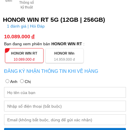
Đen
Thông số
kỹ thuật
HONOR WIN RT 5G (12GB | 256GB)
1 đánh giá | Hỏi Đáp
10.089.000
đ
Bạn đang xem phiên bản
HONOR WIN RT
:
HONOR WIN RT
HONOR Win
10.089.000
đ
14.959.000
đ
ĐĂNG KÝ NHẬN THÔNG TIN KHI VỀ HÀNG
Anh
Chị