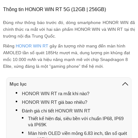
Huệ Hoàng Thị
093816xxxx
10:16 08/04/2026
Thông tin HONOR WIN RT 5G (12GB | 256GB)
KHOA DANG
087759xxxx
10:10 08/04/2026
Đúng như thông báo trước đó, dòng smartphone HONOR WIN đã
KHOA DANG
087759xxxx
09:47 08/04/2026
chính thức ra mắt với hai sản phẩm HONOR WIN và WIN RT tại thị
trường nội địa Trung Quốc.
KHOA DANG
087759xxxx
09:47 08/04/2026
Riêng
HONOR WIN RT
gây ấn tượng nhờ mang đến màn hình
AMOLED tần số quét 185Hz mượt mà, dung lượng pin khủng đạt
KHOA DANG
087759xxxx
09:46 08/04/2026
mốc 10.000 mAh và hiệu năng mạnh mẽ với chip Snapdragon 8
KHOA DANG
087759xxxx
09:46 08/04/2026
Elite, xứng đáng là một “gaming phone” thế hệ mới.
tân
033637xxxx
09:08 08/04/2026
Mục lục
tân
033637xxxx
09:07 08/04/2026
HONOR WIN RT ra mắt khi nào?
tân
033637xxxx
09:05 08/04/2026
HONOR WIN RT giá bao nhiêu?
Đánh giá chi tiết HONOR WIN RT
Nguyễn Văn Tiến
096183xxxx
08:44 08/04/2026
Thiết kế hiện đại, siêu bền với chuẩn IP68, IP69
và IP69K
Nguyễn Văn Tiến
096183xxxx
08:43 08/04/2026
Màn hình OLED viền mỏng 6.83 inch, tần số quét
Phan Thị Anh Thư
052889xxxx
00:25 08/04/2026