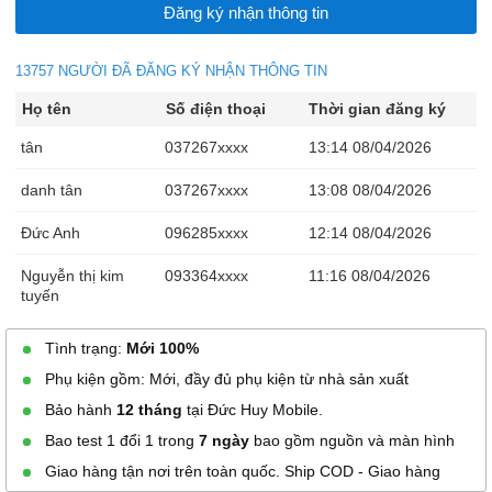
13757 NGƯỜI ĐÃ ĐĂNG KÝ NHẬN THÔNG TIN
Họ tên
Số điện thoại
Thời gian đăng ký
tân
037267xxxx
13:14 08/04/2026
danh tân
037267xxxx
13:08 08/04/2026
Đức Anh
096285xxxx
12:14 08/04/2026
Nguyễn thị kim
093364xxxx
11:16 08/04/2026
tuyến
Ngọc Tuyền
039261xxxx
10:54 08/04/2026
Tình trạng:
Mới 100%
Phụ kiện gồm: Mới, đầy đủ phụ kiện từ nhà sản xuất
Ngọc Tuyền
039261xxxx
10:53 08/04/2026
Bảo hành
12 tháng
tại Đức Huy Mobile.
Ngọc Tuyền
039261xxxx
10:53 08/04/2026
Bao test 1 đổi 1 trong
7 ngày
bao gồm nguồn và màn hình
Ngọc Tuyền
039261xxxx
10:53 08/04/2026
Giao hàng tận nơi trên toàn quốc. Ship COD - Giao hàng