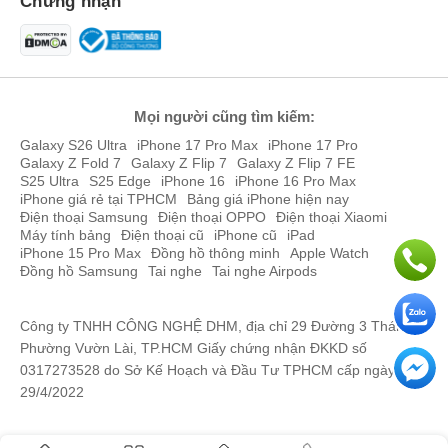
Chứng nhận
Đánh giá chi tiết HONOR WIN RT
HONOR WIN RT là chiếc smartphone được đầu tư tốt về mặt thông
Nguyễn Thái Thịnh
036978xxxx
10:23 08/03/2026
số cũng như mang đến các trải nghiệm thực tế ấn tượng, sau đây
Quân Nguyễn Minh
090273xxxx
10:12 08/03/2026
là những đánh giá chi tiết về sản phẩm mới này.
Thiết kế hiện đại, siêu bền với chuẩn IP68, IP69 và IP69K
Quân Nguyễn Minh
090273xxxx
10:12 08/03/2026
Mọi người cũng tìm kiếm:
HONOR WIN RT mang đến thiết kế đẹp mắt và hiện đại với kích
Galaxy S26 Ultra
iPhone 17 Pro Max
iPhone 17 Pro
Quân Nguyễn Minh
090273xxxx
10:11 08/03/2026
thước163.1 x 76.6 x 8.3 mm, nặng 225g, tuy cầm hơi nặng tay
Galaxy Z Fold 7
Galaxy Z Flip 7
Galaxy Z Flip 7 FE
nhưng bù lại máy lại có viên pin hàng đầu phân khúc lên đến
S25 Ultra
S25 Edge
iPhone 16
iPhone 16 Pro Max
Quân Nguyễn Minh
090273xxxx
10:11 08/03/2026
10.000 mAh cùng khung viền chắc chắn.
iPhone giá rẻ tại TPHCM
Bảng giá iPhone hiện nay
Điện thoại Samsung
Điện thoại OPPO
Điện thoại Xiaomi
Nguyễn Đức Anh
096285xxxx
09:34 08/03/2026
Máy tính bảng
Điện thoại cũ
iPhone cũ
iPad
iPhone 15 Pro Max
Đồng hồ thông minh
Apple Watch
Nguyễn Đức Anh
096285xxxx
09:28 08/03/2026
Đồng hồ Samsung
Tai nghe
Tai nghe Airpods
Quốc Khánh
097274xxxx
09:22 08/03/2026
Công ty TNHH CÔNG NGHỆ DHM, địa chỉ 29 Đường 3 Tháng 2,
Quốc Khánh
097274xxxx
09:22 08/03/2026
Phường Vườn Lài, TP.HCM Giấy chứng nhận ĐKKD số
0317273528 do Sở Kế Hoạch và Đầu Tư TPHCM cấp ngày
Quốc Khánh
097274xxxx
09:22 08/03/2026
29/4/2022
Nguyễn Đức Anh
096285xxxx
09:21 08/03/2026