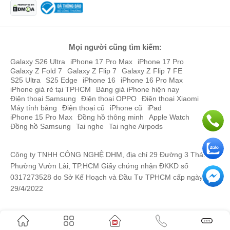
Dung lượng
Giá bán
Phạm Chính
091588xxxx
13:22 08/03/2026
Honor Watch 6 Plus
4.649.000 ₫
Nguyễn Linh
090240xxxx
13:03 08/03/2026
Đánh giá Honor Watch 6 Plus
Mọi người cũng tìm kiếm:
Nguyễn Linh
090240xxxx
13:02 08/03/2026
Honor Watch 6 Plus là chiếc đồng hồ thông minh hoàn hảo dành
Galaxy S26 Ultra
iPhone 17 Pro Max
iPhone 17 Pro
cho những người đam mê thể thao và yêu thích dịch chuyển nhờ
Galaxy Z Fold 7
Galaxy Z Flip 7
Galaxy Z Flip 7 FE
Kiến trúc sư Phạm
096668xxxx
12:58 08/03/2026
S25 Ultra
S25 Edge
iPhone 16
iPhone 16 Pro Max
viên pin 1,000mAh vô địch cùng hệ thống định vị 6 vệ tinh.
Thanh Truyền
iPhone giá rẻ tại TPHCM
Bảng giá iPhone hiện nay
So với các sản phẩm khác trong tầm giá, Honor Watch 6 Plus vượt
Điện thoại Samsung
Điện thoại OPPO
Điện thoại Xiaomi
Trần việt thắng
079559xxxx
12:50 08/03/2026
Máy tính bảng
Điện thoại cũ
iPhone cũ
iPad
trội hơn hẳn về độ sáng màn hình 3,000 nits và các chế độ phân
iPhone 15 Pro Max
Đồng hồ thông minh
Apple Watch
tích chuyên sâu cho bộ môn cầu lông, bóng đá.
Võ Minh Phú
Đồng hồ Samsung
Tai nghe
094935xxxx
Tai nghe Airpods
12:32 08/03/2026
Võ Minh Phú
094935xxxx
12:31 08/03/2026
Công ty TNHH CÔNG NGHỆ DHM, địa chỉ 29 Đường 3 Tháng 2,
Phường Vườn Lài, TP.HCM Giấy chứng nhận ĐKKD số
LÊ NGỌC KIM
097821xxxx
10:51 08/03/2026
NGÂN
0317273528 do Sở Kế Hoạch và Đầu Tư TPHCM cấp ngày
29/4/2022
LÊ NGỌC KIM
097821xxxx
10:48 08/03/2026
NGÂN
Nguyễn Thái Thịnh
036978xxxx
10:25 08/03/2026