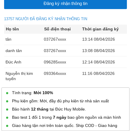
13757 NGƯỜI ĐÃ ĐĂNG KÝ NHẬN THÔNG TIN
Họ tên
Số điện thoại
Thời gian đăng ký
tân
037267xxxx
13:14 08/04/2026
danh tân
037267xxxx
13:08 08/04/2026
Đức Anh
096285xxxx
12:14 08/04/2026
Nguyễn thị kim
093364xxxx
11:16 08/04/2026
tuyến
Ngọc Tuyền
039261xxxx
10:54 08/04/2026
Tình trạng:
Mới 100%
Phụ kiện gồm: Mới, đầy đủ phụ kiện từ nhà sản xuất
Ngọc Tuyền
039261xxxx
10:53 08/04/2026
Bảo hành
12 tháng
tại Đức Huy Mobile.
Ngọc Tuyền
039261xxxx
10:53 08/04/2026
Bao test 1 đổi 1 trong
7 ngày
bao gồm nguồn và màn hình
Ngọc Tuyền
039261xxxx
10:53 08/04/2026
Giao hàng tận nơi trên toàn quốc. Ship COD - Giao hàng