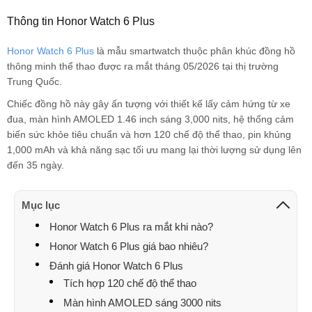
Huệ Hoàng Thị
093816xxxx
10:16 08/04/2026
Thông tin Honor Watch 6 Plus
KHOA DANG
087759xxxx
10:10 08/04/2026
Honor Watch 6 Plus
là mẫu smartwatch thuộc phân khúc đồng hồ
KHOA DANG
087759xxxx
09:47 08/04/2026
thông minh thể thao được ra mắt tháng 05/2026 tại thị trường
Trung Quốc.
KHOA DANG
087759xxxx
09:47 08/04/2026
Chiếc đồng hồ này gây ấn tượng với thiết kế lấy cảm hứng từ xe
đua, màn hình AMOLED 1.46 inch sáng 3,000 nits, hệ thống cảm
KHOA DANG
087759xxxx
09:46 08/04/2026
biến sức khỏe tiêu chuẩn và hơn 120 chế độ thể thao, pin khủng
KHOA DANG
087759xxxx
09:46 08/04/2026
1,000 mAh và khả năng sạc tối ưu mang lại thời lượng sử dụng lên
đến 35 ngày.
tân
033637xxxx
09:08 08/04/2026
tân
033637xxxx
09:07 08/04/2026
Mục lục
Honor Watch 6 Plus ra mắt khi nào?
tân
033637xxxx
09:05 08/04/2026
Honor Watch 6 Plus giá bao nhiêu?
Nguyễn Văn Tiến
096183xxxx
08:44 08/04/2026
Đánh giá Honor Watch 6 Plus
Nguyễn Văn Tiến
Tích hợp 120 chế độ thể thao
096183xxxx
08:43 08/04/2026
Màn hình AMOLED sáng 3000 nits
Phan Thị Anh Thư
052889xxxx
00:25 08/04/2026