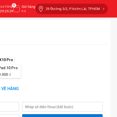
0
mua hàng
Giỏ hàng
29 Đường 3/2, P.Vườn Lài, TPHCM
29.29.29
0 đ
X10 Pro
:
ad 10 Pro
9.000
đ
 VỀ HÀNG