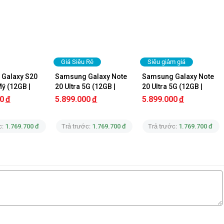
Hoàng Gia Bảo
0355
Hoàng Gia Bảo
0355
Lưu Quách Trung
0908
Lưu Quách Trung
0908
Giá Siêu Rẻ
Siêu giảm giá
Galaxy S20 
Samsung Galaxy Note 
Samsung Galaxy Note 
Lương Tư
0903
Mỹ (12GB | 
20 Ultra 5G (12GB | 
20 Ultra 5G (12GB | 
ike New)
128GB) Mỹ (2 SIM) Like 
Tu Luong
256GB) Hàn Quốc  Like 
0903
0
đ
5.899.000
đ
5.899.000
đ
New
New
Nguyễn Thịnh Đạt
0387
c:
1.769.700 đ
Trả trước:
1.769.700 đ
Trả trước:
1.769.700 đ
Trương Hiếu Sang
0369
Trương Hiếu Sang
0369
Sang
0369
Sang
0369
Sang
0369