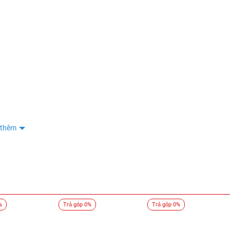
tân
0336
Nguyễn Văn Tiến
0961
Nguyễn Văn Tiến
0961
Phan Thị Anh Thư
0528
Phan Thị Anh Thư
0528
Phan Thị Anh Thư
0528
Phan Thị Anh Thư
0528
 thêm
lê thế bảo
0979
Lý Kim Hà
0333
BUI HUY LONG
0985
nguyễn thị ánh tuyết
0943
%
Trả góp 0%
Trả góp 0%
nguyễn thị ánh tuyết
0943