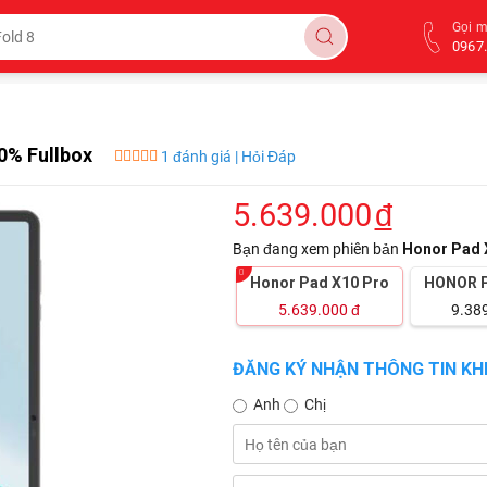
Gọi 
0967.
0% Fullbox
1 đánh giá | Hỏi Đáp
5.639.000
đ
Bạn đang xem phiên bản
Honor Pad 
Honor Pad X10 Pro
HONOR P
5.639.000
đ
9.38
ĐĂNG KÝ NHẬN THÔNG TIN KHI
Anh
Chị