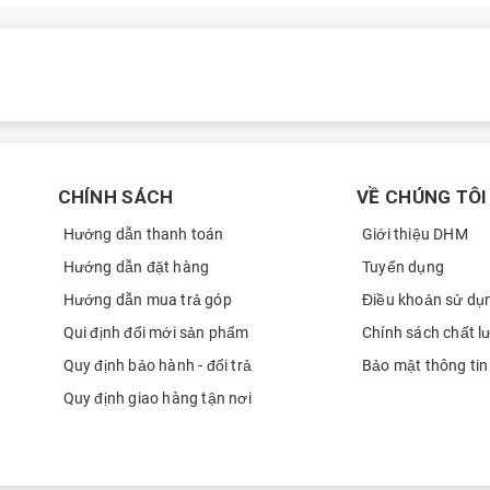
Minh Han
0908
Minh Han
0908
Nguyễn Thị Hồng Liên
0868
Nguyễn Thị Hồng Liên
0868
Nguyễn Thị Hồng Liên
0868
CHÍNH SÁCH
VỀ CHÚNG TÔI
Hoàng Lê Gia Bảo
0337
Hướng dẫn thanh toán
Giới thiệu DHM
Đào Minh Tuấn
0908
Hướng dẫn đặt hàng
Tuyển dụng
Dương Tấn Phong
0703
Hướng dẫn mua trả góp
Điều khoản sử dụ
Dương Tấn Phong
0703
Qui định đổi mới sản phẩm
Chính sách chất l
Quy định bảo hành - đổi trả
Bảo mật thông tin
Quân
0397
Quy định giao hàng tận nơi
Chinh Pham
0915
Chinh Pham
0915