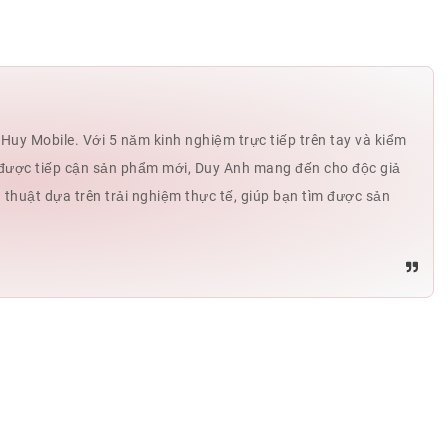
Ngọc Tuyền
0392
Ngọc Tuyền
0392
Ngọc Tuyền
0392
Ngọc Tuyền
0392
uy Mobile. Với 5 năm kinh nghiệm trực tiếp trên tay và kiểm
Huệ Hoàng Thị
0938
hế được tiếp cận sản phẩm mới, Duy Anh mang đến cho độc giả
ủ thuật dựa trên trải nghiệm thực tế, giúp bạn tìm được sản
KHOA DANG
0877
KHOA DANG
0877
KHOA DANG
0877
KHOA DANG
0877
KHOA DANG
0877
tân
0336
tân
0336