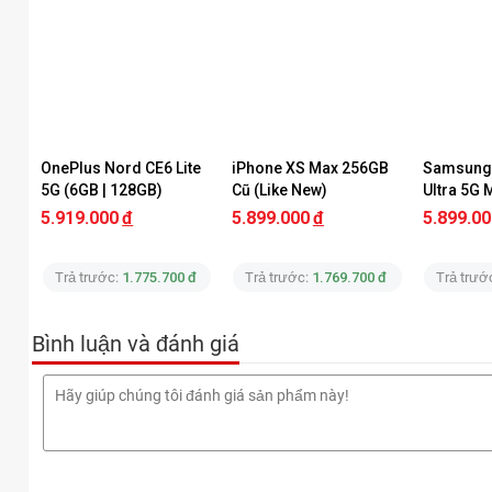
OnePlus Nord CE6 Lite 
iPhone XS Max 256GB 
Samsung 
5G (6GB | 128GB)
Cũ (Like New)
Ultra 5G 
128GB) (L
5.919.000
đ
5.899.000
đ
5.899.00
Trả trước:
1.775.700 đ
Trả trước:
1.769.700 đ
Trả trướ
Bình luận và đánh giá