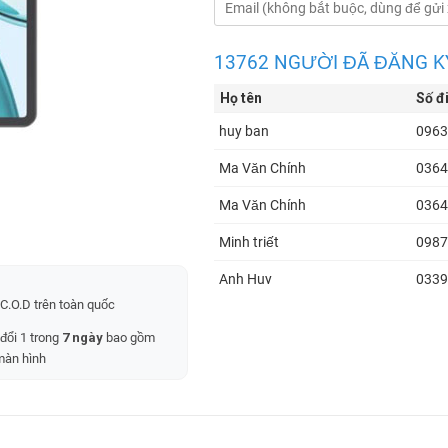
13762 NGƯỜI ĐÃ ĐĂNG K
Họ tên
Số đ
huy ban
0963
Ma Văn Chính
0364
Ma Văn Chính
0364
Minh triết
0987
Anh Huy
0339
C.O.D trên toàn quốc
tân
0372
 đổi 1 trong
7 ngày
bao gồm
danh tân
0372
màn hình
Đức Anh
0962
Nguyễn thị kim tuyến
0933