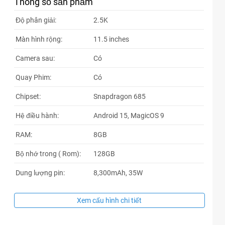
Thông số sản phẩm
61xxxx
10:54 08/04/2026
Độ phân giải:
2.5K
61xxxx
10:53 08/04/2026
Màn hình rộng:
11.5 inches
61xxxx
10:53 08/04/2026
Camera sau:
Có
61xxxx
10:53 08/04/2026
Quay Phim:
Có
16xxxx
10:16 08/04/2026
Chipset:
Snapdragon 685
59xxxx
10:10 08/04/2026
Hệ điều hành:
Android 15, MagicOS 9
59xxxx
09:47 08/04/2026
RAM:
8GB
59xxxx
09:47 08/04/2026
Bộ nhớ trong ( Rom):
128GB
59xxxx
09:46 08/04/2026
Dung lượng pin:
8,300mAh, 35W
59xxxx
09:46 08/04/2026
37xxxx
09:08 08/04/2026
Xem cấu hình chi tiết
37xxxx
09:07 08/04/2026