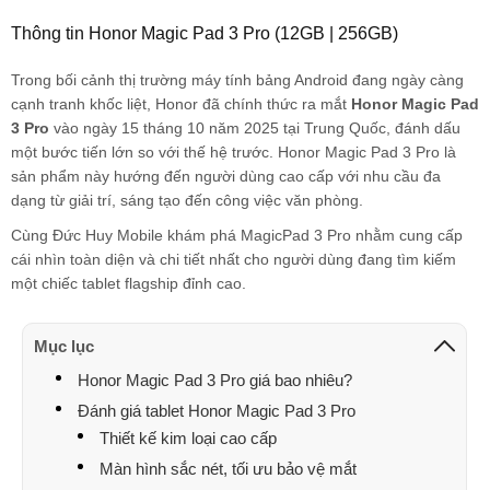
Thông tin Honor Magic Pad 3 Pro (12GB | 256GB)
Tony
090104xxxx
21:00 08/07/2026
Trong bối cảnh thị trường máy tính bảng Android đang ngày càng
Trần Hùng
084383xxxx
19:29 08/07/2026
cạnh tranh khốc liệt, Honor đã chính thức ra mắt
Honor Magic Pad
Hoàng Cao Kỳ
087666xxxx
19:05 08/07/2026
3 Pro
vào ngày 15 tháng 10 năm 2025 tại Trung Quốc, đánh dấu
một bước tiến lớn so với thế hệ trước. Honor Magic Pad 3 Pro là
Hoàng Cao kỳ
087666xxxx
19:01 08/07/2026
sản phẩm này hướng đến người dùng cao cấp với nhu cầu đa
dạng từ giải trí, sáng tạo đến công việc văn phòng.
Hoàng Cao kỳ
087666xxxx
19:01 08/07/2026
Cùng Đức Huy Mobile khám phá MagicPad 3 Pro nhằm cung cấp
Hoàng Cao kỳ
087666xxxx
19:00 08/07/2026
cái nhìn toàn diện và chi tiết nhất cho người dùng đang tìm kiếm
một chiếc tablet flagship đỉnh cao.
nguyễn đức vinh
033208xxxx
17:20 08/07/2026
VO THANH VINH
090660xxxx
16:34 08/07/2026
Mục lục
Honor Magic Pad 3 Pro giá bao nhiêu?
VO THANH VINH
090660xxxx
16:34 08/07/2026
Đánh giá tablet Honor Magic Pad 3 Pro
VO THANH VINH
090660xxxx
16:34 08/07/2026
Thiết kế kim loại cao cấp
HOÀNG PHÚC
097582xxxx
14:20 08/07/2026
Màn hình sắc nét, tối ưu bảo vệ mắt