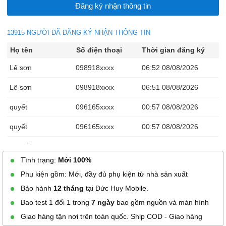
13915 NGƯỜI ĐÃ ĐĂNG KÝ NHẬN THÔNG TIN
Họ tên
Số điện thoại
Thời gian đăng ký
Lê sơn
098918xxxx
06:52 08/08/2026
Lê sơn
098918xxxx
06:51 08/08/2026
quyết
096165xxxx
00:57 08/08/2026
quyết
096165xxxx
00:57 08/08/2026
Nguyễn Hoàng Phi
033984xxxx
23:29 08/07/2026
Tình trạng:
Mới 100%
Thưởng Nguyễn
098867xxxx
23:03 08/07/2026
Phụ kiện gồm: Mới, đầy đủ phụ kiện từ nhà sản xuất
Nguyen tuan dat
078915xxxx
21:56 08/07/2026
Bảo hành
12 tháng
tại Đức Huy Mobile.
Bao test 1 đổi 1 trong
7 ngày
bao gồm nguồn và màn hình
Tony
090104xxxx
21:00 08/07/2026
Giao hàng tận nơi trên toàn quốc. Ship COD - Giao hàng
Tony
090104xxxx
21:00 08/07/2026