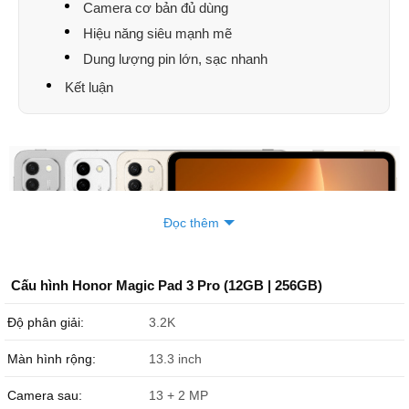
Camera cơ bản đủ dùng
phong
098703xxxx
13:21 08/07/2026
Hiệu năng siêu mạnh mẽ
Bình
090337xxxx
12:00 08/07/2026
Dung lượng pin lớn, sạc nhanh
Kết luận
Anh Tấn
090894xxxx
11:47 08/07/2026
Anh Tấn
090894xxxx
11:46 08/07/2026
Đặng Kiều Anh
098378xxxx
11:44 08/07/2026
Nguyễn Xuân Nam
090427xxxx
11:30 08/07/2026
Đọc thêm
Nguyễn Xuân Nam
090427xxxx
11:14 08/07/2026
Dung Huỳnh
083456xxxx
10:06 08/07/2026
Cấu hình Honor Magic Pad 3 Pro (12GB | 256GB)
HOÀNG PHÚC
097582xxxx
10:05 08/07/2026
Độ phân giải:
3.2K
HOÀNG PHÚC
097582xxxx
10:05 08/07/2026
Màn hình rộng:
13.3 inch
binh nguyen
090955xxxx
08:59 08/07/2026
Camera sau:
13 + 2 MP
mập zủ
035463xxxx
08:56 08/07/2026