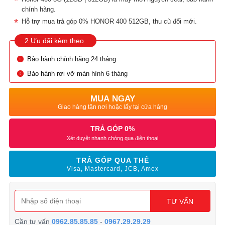
chính hãng.
Hỗ trợ mua trả góp 0% HONOR 400 512GB, thu cũ đổi mới.
2 Ưu đãi kèm theo
Bảo hành chính hãng 24 tháng
Bảo hành rơi vỡ màn hình 6 tháng
MUA NGAY
Giao hàng tận nơi hoặc lấy tại cửa hàng
TRẢ GÓP 0%
Xét duyệt nhanh chóng qua điện thoại
TRẢ GÓP QUA THẺ
Visa, Mastercard, JCB, Amex
TƯ VẤN
Cần tư vấn
0962.85.85.85
-
0967.29.29.29