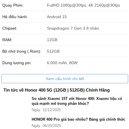
Quay Phim:
FullHD 1080p@30fps, 4K 2160p@30fps
Hệ điều hành:
Android 15
Chipset:
Snapdragon 7 Gen 3 8 nhân
RAM:
12GB
Bộ nhớ trong ( Rom):
512GB
Cận cảnh phiên bản Honor 400 5G 512GB màu vàng.
Dung lượng pin:
6.000 mAh, 80W
Honor 400 5G 512GB ra mắt khi nào?
Honor 400 5G 512GB ra mắt ngày 22/5/2025 tại Malaysia, gây sốt
Xem cấu hình chi tiết
với bộ nhớ 512GB và camera 200MP tại thị trường Đông Nam Á
này.
Tin tức về Honor 400 5G (12GB | 512GB) Chính Hãng
So sánh Xiaomi 15T với Honor 400: Xiaomi liệu có
quá mạnh mẽ trong phân khúc?
Ngày: 11/12/2025
HONOR 400 Pro giá bao nhiêu? Bảng giá chính thức
Ngày: 06/20/2025