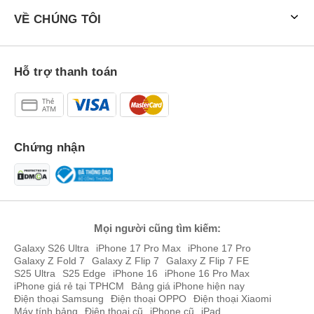
VỀ CHÚNG TÔI
Hỗ trợ thanh toán
Honor 400 5G 512GB có 3 màu sắc chủ đạo
Honor 400 5G 512GB có 2 màu sắc chính là: đen và vàng với
phong cách thiết kế trẻ trung.
Chứng nhận
Hiệu năng ổn, khả năng lưu trữ tối đa
Honor 400 5G 512GB được trang bị chip Snapdragon 7 Gen 3 trên
tiến trình 4nm. Trong đó có 1 nhân hiệu năng Cortex-A715
2.63GHz, 3 nhân hiệu năng A715 2.4GHz và 4 nhân tiết kiệm điện
A510 1.8GHz, đi kèm RAM 12GB LPDDR4X, bộ nhớ 512GB UFS
Mọi người cũng tìm kiếm:
2.2. Thông số này có thể cân được mọi ứng dụng có trên CH Plays
hiện tại.
Galaxy S26 Ultra
iPhone 17 Pro Max
iPhone 17 Pro
Galaxy Z Fold 7
Galaxy Z Flip 7
Galaxy Z Flip 7 FE
S25 Ultra
S25 Edge
iPhone 16
iPhone 16 Pro Max
iPhone giá rẻ tại TPHCM
Bảng giá iPhone hiện nay
Điện thoại Samsung
Điện thoại OPPO
Điện thoại Xiaomi
Máy tính bảng
Điện thoại cũ
iPhone cũ
iPad