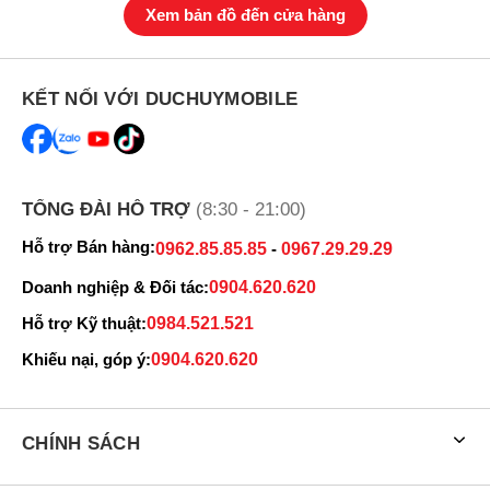
Bảng giá Honor 400 5G mới nhất 2025
Xem bản đồ đến cửa hàng
Dung lượng
Giá bán
Honor 400 5G 12GB 512GB
10.699.000 ₫
KẾT NỐI VỚI DUCHUYMOBILE
Đánh giá Honor 400 5G 512GB
Honor 400 5G 512GB là một trong những sản phẩm được tích hợp
công nghệ AI nhiều nhất của thương hiệu Honor tại thị trường Việt
Nam. Chiếc máy này có thể hỗ trợ tối đa các tác vụ AI từ hỗ trợ
TỔNG ĐÀI HỖ TRỢ
(8:30 - 21:00)
công việc, ngôn ngữ hay là chỉnh sửa hình ảnh/video, mang đến
một trải nghiệm cao cấp ở mức giá tầm trung.
Hỗ trợ Bán hàng:
0962.85.85.85
-
0967.29.29.29
Doanh nghiệp & Đối tác:
0904.620.620
Hỗ trợ Kỹ thuật:
0984.521.521
Khiếu nại, góp ý:
0904.620.620
CHÍNH SÁCH