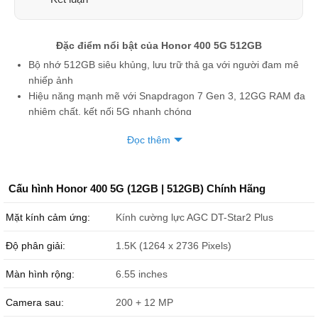
Đặc điểm nổi bật của Honor 400 5G 512GB
Bộ nhớ 512GB siêu khủng, lưu trữ thả ga với người đam mê
nhiếp ảnh
Hiệu năng mạnh mẽ với Snapdragon 7 Gen 3, 12GG RAM đa
nhiệm chất, kết nối 5G nhanh chóng
Màn 6.55 inch AMOLED 120Hz, độ phân giải Full-HD+, sáng
Đọc thêm
tối đa 5000 nits
Camera 200MP AI, chống rung OIS, quay phim chất lượng 4K
sắc nét
Cấu hình Honor 400 5G (12GB | 512GB) Chính Hãng
Thiết kế mỏng nhẹ 7.3mm, kháng nước IP66, 2 SIM 2 sóng
Pin 6000mAh siêu bền và sạc nhanh 88W
Mặt kính cảm ứng:
Kính cường lực AGC DT-Star2 Plus
Độ phân giải:
1.5K (1264 x 2736 Pixels)
Màn hình rộng:
6.55 inches
Camera sau:
200 + 12 MP