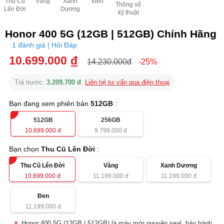
Thu Cũ
Vàng
Xanh
Đen
Thông số
Lên Đời
Dương
kỹ thuật
Honor 400 5G (12GB | 512GB) Chính Hãng
1 đánh giá | Hỏi Đáp
10.699.000
đ
14.230.000đ
-25%
Trả trước:
3.209.700 đ
.
Liên hệ tư vấn qua điện thoại
Bạn đang xem phiên bản
512GB
:
512GB
256GB
10.699.000
đ
9.799.000
đ
Bạn chọn
Thu Cũ Lên Đời
:
Thu Cũ Lên Đời
Vàng
Xanh Dương
10.699.000
đ
11.199.000
đ
11.199.000
đ
Đen
11.199.000
đ
Honor 400 5G (12GB | 512GB) là máy mới nguyên seal, bảo hành