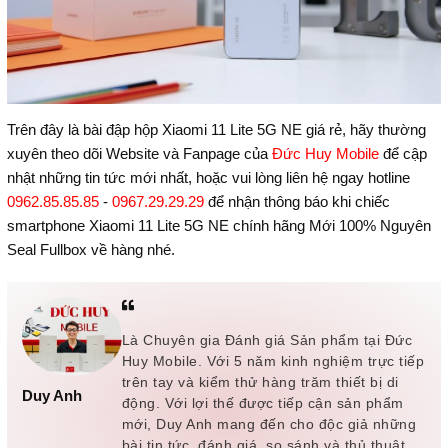
Trên đây là bài đập hộp Xiaomi 11 Lite 5G NE giá rẻ, hãy thường
xuyên theo dõi Website và Fanpage của
Đức Huy Mobile
để cập
nhật những tin tức mới nhất, hoặc vui lòng liên hệ ngay hotline
0962.85.85.85
-
0967.29.29.29
để nhận thông báo khi chiếc
smartphone Xiaomi 11 Lite 5G NE chính hãng Mới 100% Nguyên
Seal Fullbox về hàng nhé.
Là Chuyên gia Đánh giá Sản phẩm tại Đức
Huy Mobile. Với 5 năm kinh nghiệm trực tiếp
trên tay và kiểm thử hàng trăm thiết bị di
Duy Anh
động. Với lợi thế được tiếp cận sản phẩm
mới, Duy Anh mang đến cho độc giả những
bài tin tức, đánh giá, so sánh và thủ thuật