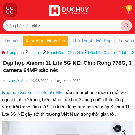
0
Tin mới
Khui Hộp - Đánh Giá
Thủ Thuật - Hỏi Đáp
Tư vấn 
Trang chủ
Tin tức
Khui Hộp - Đánh Giá
Đập hộp Xiaomi 11 Lite 5
Đập hộp Xiaomi 11 Lite 5G NE: Chip Rồng 778G, 3
camera 64MP sắc nét
Duy Anh
10/08/2021
Lượt xem:
2085
Đập hộp Xiaomi 11 Lite 5G NE
mẫu smartphone mới ra mắt với
ngoại hình trẻ trung, hiệu năng mạnh mẽ cùng nhiều tính năng
vượt trội trong tầm giá 9-10 triệu đồng hứa hẹn sẽ giúp Xiaomi 11
Lite 5G NE gây sốt thị trường Việt Nam trong thời gian tới.