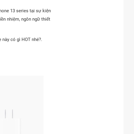
one 13 series tại sự kiện
iền nhiệm, ngôn ngữ thiết
e này có gì HOT nhé?.