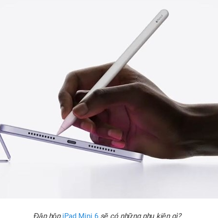
Đập hộp
iPad Mini 6
sẽ có những phụ kiện gì?