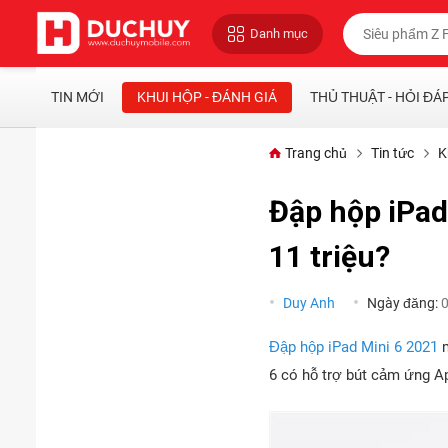
Danh mục
TIN MỚI
KHUI HỘP - ĐÁNH GIÁ
THỦ THUẬT - HỎI ĐÁ
Trang chủ
Tin tức
K
Đập hộp iPad 
11 triệu?
Duy Anh
Ngày đăng:
Đập hộp iPad Mini 6 2021
m
6 có hỗ trợ bút cảm ứng Ap