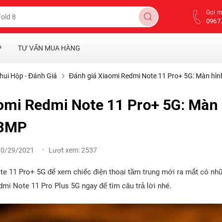
Gọi 
0967.
P
TƯ VẤN MUA HÀNG
hui Hộp - Đánh Giá
Đánh giá Xiaomi Redmi Note 11 Pro+ 5G: Màn hì
omi Redmi Note 11 Pro+ 5G: Màn
08MP
10/29/2021
Lượt xem:
2537
 11 Pro+ 5G để xem chiếc điện thoại tầm trung mới ra mắt có những
mi Note 11 Pro Plus 5G ngay để tìm câu trả lời nhé.