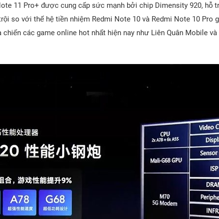
ote 11 Pro+ được cung cấp sức mạnh bởi chip Dimensity 920, hỗ tr
ội so với thế hệ tiền nhiệm Redmi Note 10 và Redmi Note 10 Pro g
à chiến các game online hot nhất hiện nay như Liên Quân Mobile v