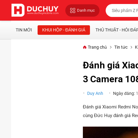
Danh mục
TIN MỚI
KHUI HỘP - ĐÁNH GIÁ
THỦ THUẬT - HỎI ĐÁ
Trang chủ
Tin tức
K
Đánh giá Xia
3 Camera 1
Duy Anh
Ngày đăng:
Đánh giá Xiaomi Redmi Note
cùng Đức Huy đánh giá Red