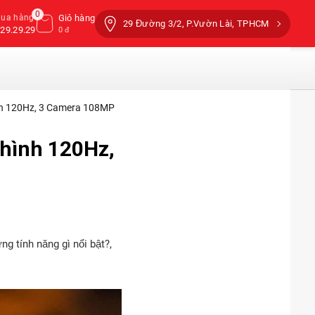
0
mua hàng
Giỏ hàng
29 Đường 3/2, P.Vườn Lài, TPHCM
29.29.29
0 đ
nh 120Hz, 3 Camera 108MP
 hình 120Hz,
 tính năng gì nổi bật?,