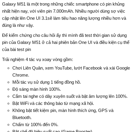
Galaxy M51 là một trong những chiếc smartphone có pin khủng
nhất hiện nay, với viên pin 7.000mAh. Nhiều người dùng sợ việc
cập nhật lên One UI 3.1sẽ làm tiêu hao năng lượng nhiều hơn và
đúng là như vậy.
Để kiểm chứng cho câu hỏi ấy thì mình đã test thời gian sử dụng
pin của Galaxy M51 ở cả hai phiên bản One UI và điều kiện cụ thể
của bài test pin
Trải nghiệm 4 tác vụ xoay vòng gồm:
Chơi Liên Quân, xem YouTube, lướt Facebook và xài Google
Chrome.
Mỗi tác vụ sử dụng 1 tiếng đồng hồ.
Độ sáng màn hình 100%.
Cắm tai nghe có dây xuyên suốt và bật âm lượng lên 100%.
Bật WiFi và các thông báo từ mạng xã hội.
Không bật tiết kiệm pin, màn hình thích ứng, GPS và
Bluetooth.
Chấm từ 100% đến 0%.
Bật chế độ hiệu suất cao (Game Booster).