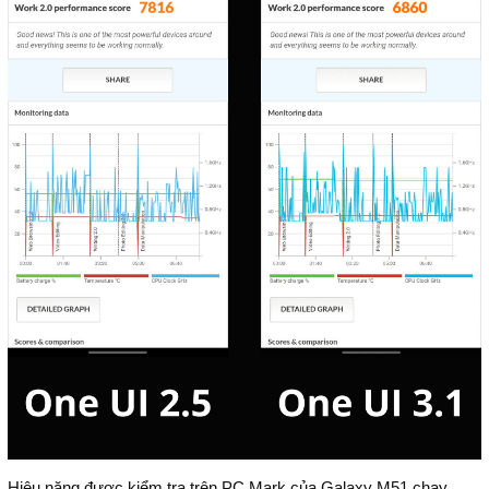
Hiệu năng được kiểm tra trên PC Mark của Galaxy M51 chạy