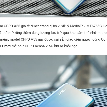
oại OPPO A55 giá rẻ được trang bị bộ vi xử lý MediaTek MT6765G He
ó thể mở rộng thêm dung lượng lưu trữ qua khe cắm thẻ nhớ micro
 mềm, model OPPO A55 này được cài sẵn giao diện người dùng Colo
 11 mới mẻ như OPPO Reno6 Z 5G khi ra khỏi hộp.