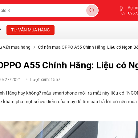
Gọi 
0967.
P
TƯ VẤN MUA HÀNG
ư vấn mua hàng
Có nên mua OPPO A55 Chính Hãng: Liệu có Ngon B
OPPO A55 Chính Hãng: Liệu có N
10/27/2021
Lượt xem:
1557
h Hãng hay không? mẫu smartphone mới ra mắt này liệu có "NGON
e khám phá một số ưu điểm của máy để tìm câu trả lời có nên mu