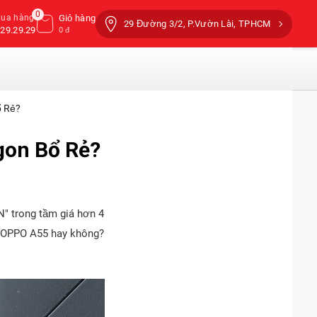
0
mua hàng
Giỏ hàng
29 Đường 3/2, P.Vườn Lài, TPHCM
29.29.29
0 đ
ổ Rẻ?
gon Bổ Rẻ?
" trong tầm giá hơn 4
a OPPO A55 hay không?