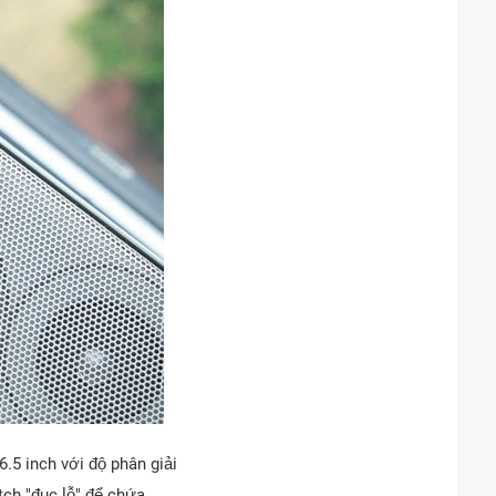
.5 inch với độ phân giải
tch "đục lỗ" để chứa