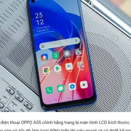
c điện thoại OPPO A55 chính hãng trang bị màn hình LCD kích thước 6
y cón có tốc độ làm tươi 60Hz hiển thị siêu mượt và có thiết kế no