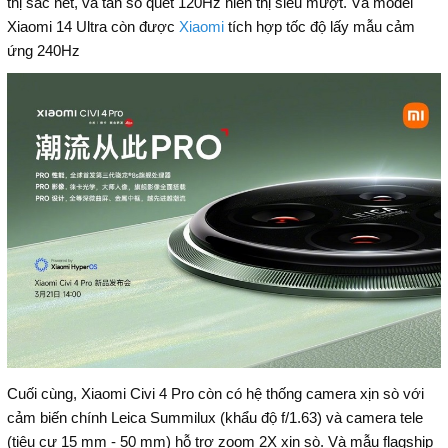
thị sắc nét, và tần số quét 120Hz hiển thị siêu mượt. Và model
Xiaomi 14 Ultra còn được
Xiaomi
tích hợp tốc độ lấy mẫu cảm
ứng 240Hz
Cuối cùng, Xiaomi Civi 4 Pro còn có hệ thống camera xịn sò với
cảm biến chính Leica Summilux (khẩu độ f/1.63) và camera tele
(tiêu cự 15 mm - 50 mm) hỗ trợ zoom 2X xịn sò. Và mẫu flagship