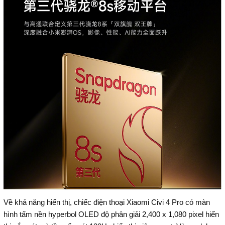
Về khả năng hiển thị, chiếc điện thoại Xiaomi Civi 4 Pro có màn
hình tấm nền hyperbol OLED độ phân giải 2,400 x 1,080 pixel hiển