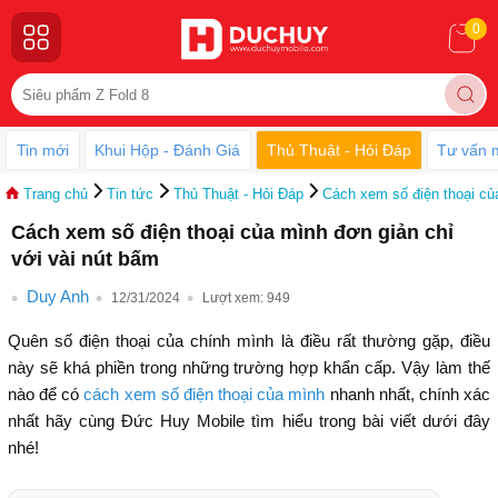
0
Tin mới
Khui Hộp - Đánh Giá
Thủ Thuật - Hỏi Đáp
Tư vấn 
Trang chủ
Tin tức
Thủ Thuật - Hỏi Đáp
Cách xem số điện thoại củ
Cách xem số điện thoại của mình đơn giản chỉ
với vài nút bấm
Duy Anh
12/31/2024
Lượt xem:
949
Quên số điện thoại của chính mình là điều rất thường gặp, điều
này sẽ khá phiền trong những trường hợp khẩn cấp. Vậy làm thế
nào để có
cách xem số điện thoại của mình
nhanh nhất, chính xác
nhất hãy cùng Đức Huy Mobile tìm hiểu trong bài viết dưới đây
nhé!