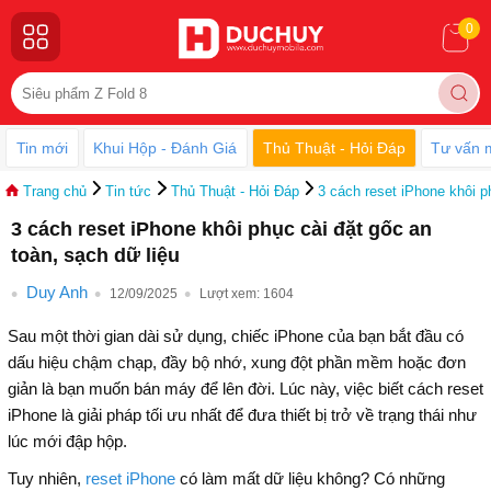
0
Tin mới
Khui Hộp - Đánh Giá
Thủ Thuật - Hỏi Đáp
Tư vấn 
Trang chủ
Tin tức
Thủ Thuật - Hỏi Đáp
3 cách reset iPhone khôi p
3 cách reset iPhone khôi phục cài đặt gốc an
toàn, sạch dữ liệu
Duy Anh
12/09/2025
Lượt xem:
1604
Sau một thời gian dài sử dụng, chiếc iPhone của bạn bắt đầu có
dấu hiệu chậm chạp, đầy bộ nhớ, xung đột phần mềm hoặc đơn
giản là bạn muốn bán máy để lên đời. Lúc này, việc biết cách reset
iPhone là giải pháp tối ưu nhất để đưa thiết bị trở về trạng thái như
lúc mới đập hộp.
Tuy nhiên,
reset iPhone
có làm mất dữ liệu không? Có những