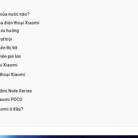
 của nước nào?
a điện thoại Xiaomi
o xu hướng
t trội
ển thị tốt
iên pin lớn
ại Xiaomi
thoại Xiaomi
dmi Note Series
Xiaomi POCO
aomi ở đâu?