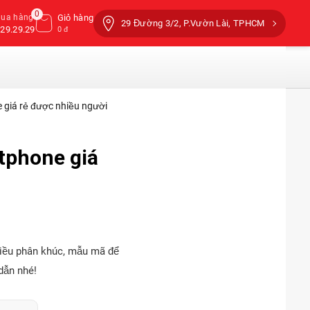
0
mua hàng
Giỏ hàng
29 Đường 3/2, P.Vườn Lài, TPHCM
29.29.29
0 đ
 giá rẻ được nhiều người
tphone giá
hiều phân khúc, mẫu mã để
dẫn nhé!