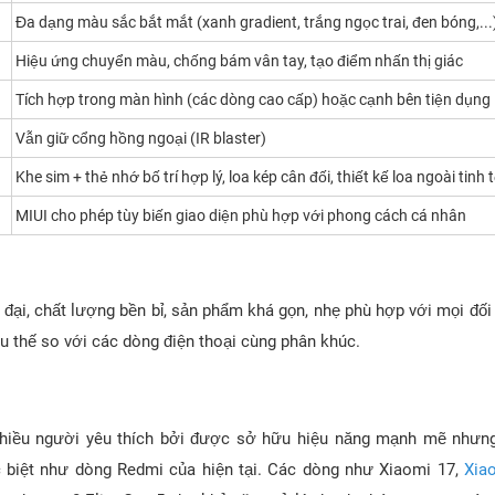
Đa dạng màu sắc bắt mắt (xanh gradient, trắng ngọc trai, đen bóng,...
Hiệu ứng chuyển màu, chống bám vân tay, tạo điểm nhấn thị giác
Tích hợp trong màn hình (các dòng cao cấp) hoặc cạnh bên tiện dụng
Vẫn giữ cổng hồng ngoại (IR blaster)
Khe sim + thẻ nhớ bố trí hợp lý, loa kép cân đối, thiết kế loa ngoài tinh 
MIUI cho phép tùy biến giao diện phù hợp với phong cách cá nhân
n đại, chất lượng bền bỉ, sản phẩm khá gọn, nhẹ phù hợp với mọi đối
 thế so với các dòng điện thoại cùng phân khúc.
hiều người yêu thích bởi được sở hữu hiệu năng mạnh mẽ nhưng
c biệt như dòng Redmi của hiện tại. Các dòng như Xiaomi 17,
Xia