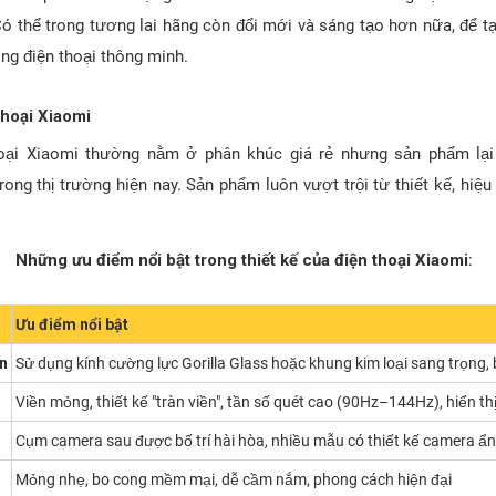
ó thể trong tương lai hãng còn đổi mới và sáng tạo hơn nữa, để 
òng điện thoại thông minh.
hoại Xiaomi
oại Xiaomi thường nằm ở phân khúc giá rẻ nhưng sản phẩm lại
ong thị trường hiện nay. Sản phẩm luôn vượt trội từ thiết kế, hiệ
Những ưu điểm nổi bật trong thiết kế của điện thoại Xiaomi
:
Ưu điểm nổi bật
ện
Sử dụng kính cường lực Gorilla Glass hoặc khung kim loại sang trọng, 
Viền mỏng, thiết kế "tràn viền", tần số quét cao (90Hz–144Hz), hiển t
Cụm camera sau được bố trí hài hòa, nhiều mẫu có thiết kế camera ẩ
Mỏng nhẹ, bo cong mềm mại, dễ cầm nắm, phong cách hiện đại