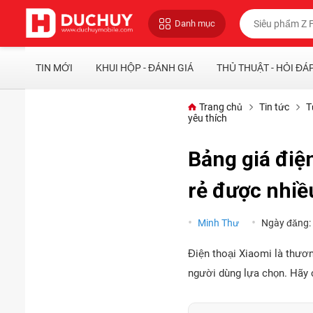
Danh mục
TIN MỚI
KHUI HỘP - ĐÁNH GIÁ
THỦ THUẬT - HỎI ĐÁ
Trang chủ
Tin tức
T
yêu thích
Bảng giá điệ
rẻ được nhiề
Minh Thư
Ngày đăng:
Điện thoại Xiaomi là thươ
người dùng lựa chọn. Hãy 