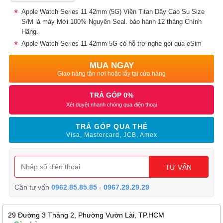
Apple Watch Series 11 42mm (5G) Viền Titan Dây Cao Su Size
S/M là máy Mới 100% Nguyên Seal. bảo hành 12 tháng Chính
Hãng.
Apple Watch Series 11 42mm 5G có hỗ trợ nghe gọi qua eSim
MUA NGAY
Giao hàng tận nơi hoặc lấy tại cửa hàng
TRẢ GÓP 0%
Xét duyệt nhanh chóng qua điện thoại
TRẢ GÓP QUA THẺ
Visa, Mastercard, JCB, Amex
TƯ VẤN
Cần tư vấn
0962.85.85.85
-
0967.29.29.29
29 Đường 3 Tháng 2, Phường Vườn Lài, TP.HCM