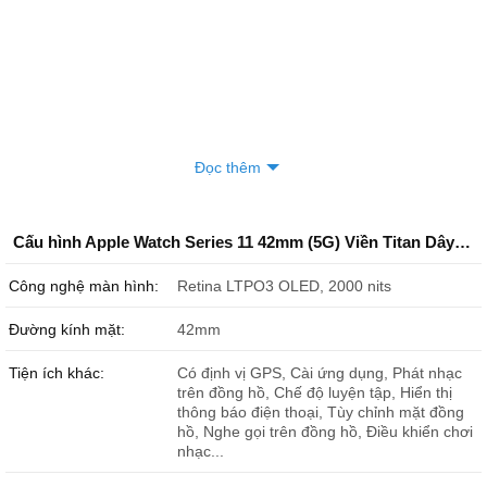
Đọc thêm
Cấu hình Apple Watch Series 11 42mm (5G) Viền Titan Dây Cao Su Size S/M Chính Hãng
Công nghệ màn hình:
Retina LTPO3 OLED, 2000 nits
Đường kính mặt:
42mm
Tiện ích khác:
Có định vị GPS, Cài ứng dụng, Phát nhạc
trên đồng hồ, Chế độ luyện tập, Hiển thị
thông báo điện thoại, Tùy chỉnh mặt đồng
hồ, Nghe gọi trên đồng hồ, Điều khiển chơi
nhạc...