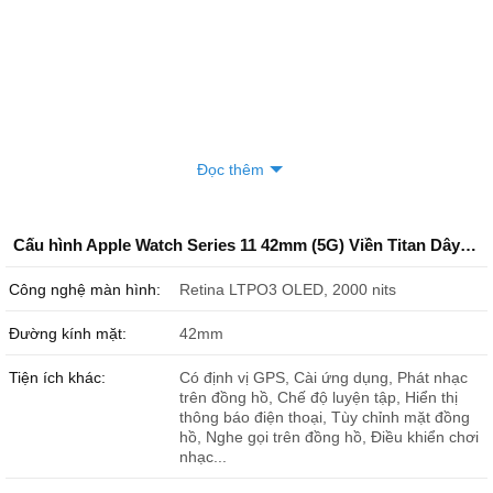
Đọc thêm
Cấu hình Apple Watch Series 11 42mm (5G) Viền Titan Dây Cao Su Size M/L Chính Hãng
Công nghệ màn hình:
Retina LTPO3 OLED, 2000 nits
Đường kính mặt:
42mm
Tiện ích khác:
Có định vị GPS, Cài ứng dụng, Phát nhạc
trên đồng hồ, Chế độ luyện tập, Hiển thị
thông báo điện thoại, Tùy chỉnh mặt đồng
hồ, Nghe gọi trên đồng hồ, Điều khiển chơi
nhạc...