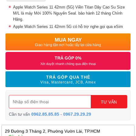
Apple Watch Series 11 42mm (5G) Viền Titan Dây Cao Su Size
M/L là máy Mới 100% Nguyên Seal. bảo hành 12 tháng Chính
Hãng.
Apple Watch Series 11 42mm 5G có hỗ trợ nghe gọi qua eSim
MUA NGAY
Giao hàng tận nơi hoặc lấy tại cửa hàng
TRẢ GÓP 0%
Xét duyệt nhanh chóng qua điện thoại
TRẢ GÓP QUA THẺ
Visa, Mastercard, JCB, Amex
TƯ VẤN
Cần tư vấn
0962.85.85.85
-
0967.29.29.29
29 Đường 3 Tháng 2, Phường Vườn Lài, TP.HCM