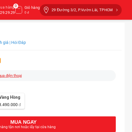
0
mua hàng
Giỏ hàng
29 Đường 3/2, P.Vườn Lài, TPHCM
29.29.29
0 đ
h giá | Hỏi Đáp
qua điện thoại
Vàng Hồng
8.490.000
đ
MUA NGAY
hàng tận nơi hoặc lấy tại cửa hàng