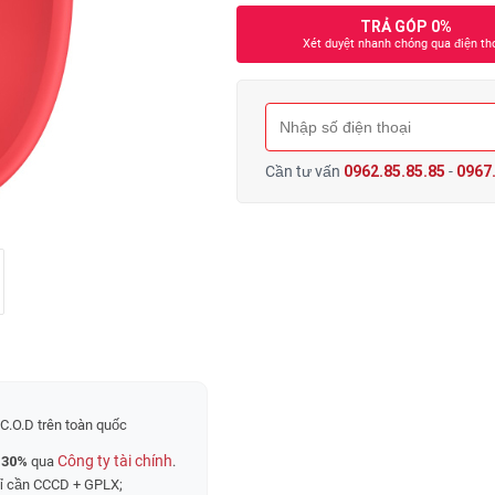
TRẢ GÓP 0%
Xét duyệt nhanh chóng qua điện th
Cần tư vấn
0962.85.85.85
-
0967.
C.O.D trên toàn quốc
Công ty tài chính
 30%
qua
.
hỉ cần CCCD + GPLX;