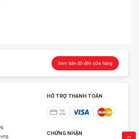
Xem bản đồ đến cửa hàng
HỖ TRỢ THANH TOÁN
ng
CHỨNG NHẬN
ượng