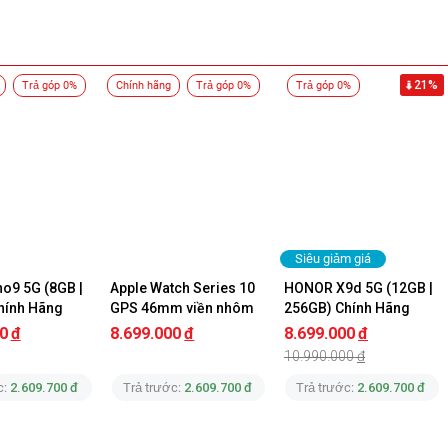
21%
Trả góp 0%
Chính hãng
Trả góp 0%
Trả góp 0%
Siêu giảm giá
o9 5G (8GB | 
Apple Watch Series 10 
HONOR X9d 5G (12GB | 
hính Hãng
GPS 46mm viền nhôm 
256GB) Chính Hãng
dây thể thao Chính 
0
đ
8.699.000
đ
8.699.000
đ
Hãng
10.990.000
đ
c:
2.609.700 đ
Trả trước:
2.609.700 đ
Trả trước:
2.609.700 đ