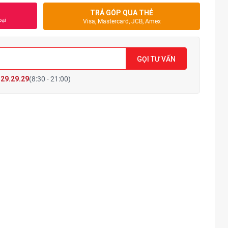
TRẢ GÓP QUA THẺ
oại
Visa, Mastercard, JCB, Amex
GỌI TƯ VẤN
29.29.29
(8:30 - 21:00)