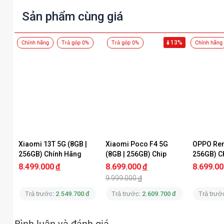
Sản phẩm cùng giá
13%
Chính hãng
Trả góp 0%
Trả góp 0%
Chính hãng
Xiaomi 13T 5G (8GB | 
Xiaomi Poco F4 5G 
OPPO Ren
256GB) Chính Hãng
(8GB | 256GB) Chip 
256GB) C
Rồng 870 Chính Hãng
8.499.000
đ
8.699.000
đ
8.699.00
9.999.000
đ
Trả trước:
2.549.700 đ
Trả trước:
2.609.700 đ
Trả trướ