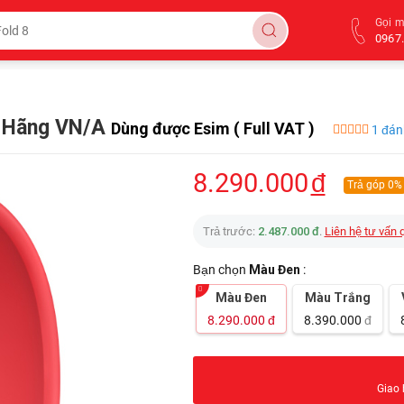
Gọi 
0967.
h Hãng VN/A
Dùng được Esim ( Full VAT )
1 đán
8.290.000
đ
Trả góp 0%
Trả trước:
2.487.000 đ
.
Liên hệ tư vấn 
Bạn chọn
Màu Đen
:
Màu Đen
Màu Trắng
8.290.000
đ
8.390.000
đ
Giao 