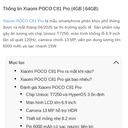
Thông tin Xiaomi POCO C81 Pro (4GB | 64GB)
Nguyễn Trọng Đạo
085878xxxx
10:53 08/05/2026
Xiaomi POCO C81 Pro
là mẫu smartphone phân khúc phổ thông
ngân tiểu hổ
090903xxxx
10:03 08/05/2026
được ra mắt tháng 04/2026 tại thị trường quốc tế. Sản phẩm này
Phúc Hoàng
070363xxxx
01:03 08/05/2026
gây ấn tượng với chip Unisoc T7250, màn hình khổng lồ 6.9 inch
tần số quét 120Hz, camera chính 13 MP, viên pin dung lượng lớn
Phúc Hoàng
070363xxxx
00:59 08/05/2026
6000 mAh và sạc nhanh 15W.
Phúc Hoàng
070363xxxx
00:56 08/05/2026
Mục lục
Phúc Hoàng
070363xxxx
00:56 08/05/2026
Xiaomi POCO C81 Pro ra mắt khi nào?
Lê Anh Quân
091628xxxx
23:12 08/04/2026
Xiaomi POCO C81 Pro giá bao nhiêu?
Đánh giá Xiaomi POCO C81 Pro
Trần Quang Vinh
035492xxxx
23:12 08/04/2026
Chip Unisoc T7250 và HyperOS 3 ổn định
Lê Anh Quân
091628xxxx
23:10 08/04/2026
Màn hình LCD lớn 6.9 inch
Camera 13 MP hỗ trợ HDR
Lê Anh Quân
091628xxxx
23:10 08/04/2026
Thiết kế mỏng nhẹ 8.2 mm
Hữu Thuật Nguyễn
094132xxxx
22:41 08/04/2026
Pin 6000 mAh có sạc ngược tiện lợi