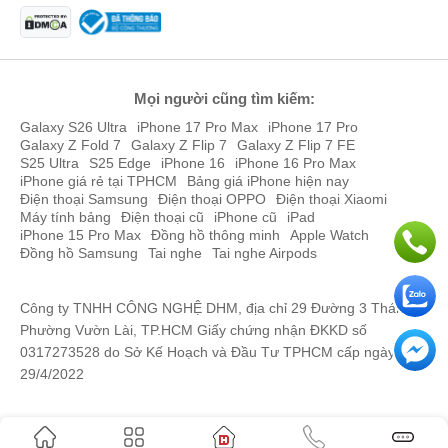
Chip Unisoc T7250 và HyperOS 3 ổn định
lê thế bảo
097913xxxx
23:49 08/03/2026
Xiaomi POCO C81 Pro được trang bị chipset Unisoc T7250 (12 nm)
8 nhân với xung nhịp 1.8 GHz, đi kèm RAM 4GB và bộ nhớ trong
Lý Kim Hà
033311xxxx
23:08 08/03/2026
chuẩn UFS 2.2.
Mọi người cũng tìm kiếm:
BUI HUY LONG
098533xxxx
23:04 08/03/2026
Những nâng cấp về chuẩn bộ nhớ giúp Xiaomi POCO C81 Pro khởi
Galaxy S26 Ultra
iPhone 17 Pro Max
iPhone 17 Pro
động ứng dụng nhanh hơn và hoạt động ổn định hơn hẳn các thế
Galaxy Z Fold 7
Galaxy Z Flip 7
Galaxy Z Flip 7 FE
nguyễn thị ánh tuyết
094336xxxx
22:07 08/03/2026
S25 Ultra
S25 Edge
iPhone 16
iPhone 16 Pro Max
hệ trước vốn thường sử dụng bộ nhớ eMMC chậm chạp, mang lại
iPhone giá rẻ tại TPHCM
Bảng giá iPhone hiện nay
trải nghiệm sử dụng mượt mà hơn cho người dùng.
nguyễn thị ánh tuyết
094336xxxx
22:06 08/03/2026
Điện thoại Samsung
Điện thoại OPPO
Điện thoại Xiaomi
Máy tính bảng
Điện thoại cũ
iPhone cũ
iPad
Hoàng Gia Bảo
035526xxxx
21:37 08/03/2026
iPhone 15 Pro Max
Đồng hồ thông minh
Apple Watch
Đồng hồ Samsung
Tai nghe
Tai nghe Airpods
Hoàng Gia Bảo
035526xxxx
21:36 08/03/2026
Công ty TNHH CÔNG NGHỆ DHM, địa chỉ 29 Đường 3 Tháng 2,
Lưu Quách Trung
090872xxxx
21:04 08/03/2026
Phường Vườn Lài, TP.HCM Giấy chứng nhận ĐKKD số
Lưu Quách Trung
090872xxxx
21:04 08/03/2026
0317273528 do Sở Kế Hoạch và Đầu Tư TPHCM cấp ngày
29/4/2022
Lương Tư
090335xxxx
21:01 08/03/2026
Tu Luong
090335xxxx
20:59 08/03/2026