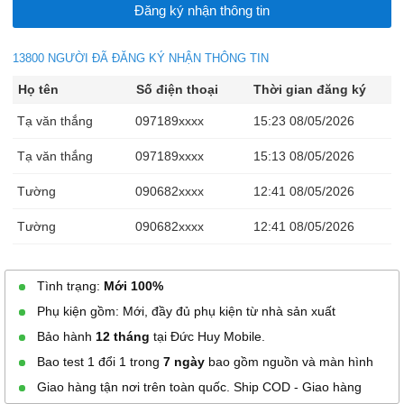
13800 NGƯỜI ĐÃ ĐĂNG KÝ NHẬN THÔNG TIN
Họ tên
Số điện thoại
Thời gian đăng ký
Tạ văn thắng
097189xxxx
15:23 08/05/2026
Tạ văn thắng
097189xxxx
15:13 08/05/2026
Tường
090682xxxx
12:41 08/05/2026
Tường
090682xxxx
12:41 08/05/2026
Tường
090682xxxx
12:40 08/05/2026
Tình trạng:
Mới 100%
au duong Binh
090390xxxx
12:05 08/05/2026
Phụ kiện gồm: Mới, đầy đủ phụ kiện từ nhà sản xuất
Nguyen Thanh Tuan
093864xxxx
12:05 08/05/2026
Bảo hành
12 tháng
tại Đức Huy Mobile.
Bao test 1 đổi 1 trong
7 ngày
bao gồm nguồn và màn hình
VÕ KIM THẢO
090929xxxx
11:57 08/05/2026
Giao hàng tận nơi trên toàn quốc. Ship COD - Giao hàng
Đỗ Chí Thành
036441xxxx
11:16 08/05/2026