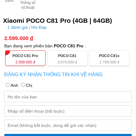
Xanh
Thông số
kỹ thuật
Xiaomi POCO C81 Pro (4GB | 64GB)
1 đánh giá | Hỏi Đáp
2.599.000
đ
Bạn đang xem phiên bản
POCO C81 Pro
:
POCO C81 Pro
POCO C81
POCO C81x
2.599.000
đ
3.079.000
đ
2.799.000
đ
ĐĂNG KÝ NHẬN THÔNG TIN KHI VỀ HÀNG
Anh
Chị