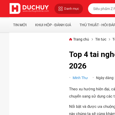
Danh mục
TIN MỚI
KHUI HỘP - ĐÁNH GIÁ
THỦ THUẬT - HỎI ĐÁ
Trang chủ
Tin tức
T
Top 4 tai ng
2026
Minh Thư
Ngày đăng:
Theo xu hướng hiện đại, c
chuyển sang sử dụng các ta
Nổi bật và được ưa chuộng 
này chúng ta sẽ cùng khám