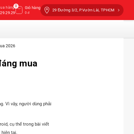
0
mua hàng
Giỏ hàng
29 Đường 3/2, P.Vườn Lài, TPHCM
29.29.29
0 đ
mua 2026
 đáng mua
. Vì vậy, người dùng phải
id, cụ thể trong bài viết
hiện tại.