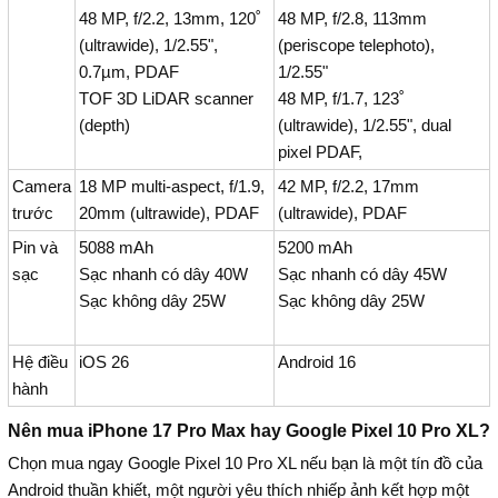
48 MP, f/2.2, 13mm, 120˚
48 MP, f/2.8, 113mm
(ultrawide), 1/2.55",
(periscope telephoto),
0.7µm, PDAF
1/2.55"
TOF 3D LiDAR scanner
48 MP, f/1.7, 123˚
(depth)
(ultrawide), 1/2.55", dual
pixel PDAF,
Camera
18 MP multi-aspect, f/1.9,
42 MP, f/2.2, 17mm
trước
20mm (ultrawide), PDAF
(ultrawide), PDAF
Pin và
5088 mAh
5200 mAh
sạc
Sạc nhanh có dây 40W
Sạc nhanh có dây 45W
Sạc không dây 25W
Sạc không dây 25W
Hệ điều
iOS 26
Android 16
hành
Nên mua iPhone 17 Pro Max hay Google Pixel 10 Pro XL?
Chọn mua ngay Google Pixel 10 Pro XL nếu bạn là một tín đồ của
Android thuần khiết, một người yêu thích nhiếp ảnh kết hợp một