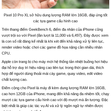
Pixel 10 Pro XL sở hữu dung lượng RAM lớn 16GB, đáp ứng tốt
các tựa game cấu hình cao
Trên thang điểm GeekBench 6, điểm đa nhân của iPhone cũng
vượt trội so với Pixel (lần lượt là 11,000 và 6,497). Đây được xem
là con số rất đáng kể nhất là khi xét đến khả năng xử lý liên tục,
render video hoặc chơi các game đồ họa nặng cần nhiều nhân
CPU.
Apple còn trang bị cho máy mới hệ thống tản nhiệt buồng hơi hiệu
đại hỗ trợ duy trì hiệu năng cao liên tục trong thời gian dài, thích
hợp để người dùng thoải mái cày game, quay video, edit video
chất lượng cao.
Điểm cộng cho Pixel là máy đi kèm dung lượng RAM lớn 16GB,
cao hơn 12GB của iPhone, mang đến khả năng đa nhiệm tốt, chạy
mượt các tựa game cấu hình cao với độ mượt mà ấn tượng. Đặc
biệt nhất là giúp các tác vụ AI và xử lý ngôn ngữ tự nhiên được