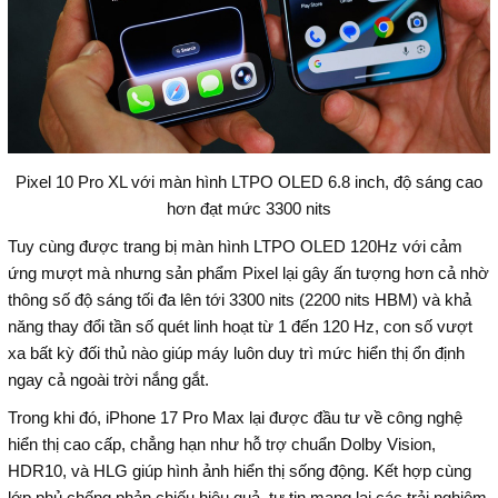
Pixel 10 Pro XL với màn hình LTPO OLED 6.8 inch, độ sáng cao
hơn đạt mức 3300 nits
Tuy cùng được trang bị màn hình LTPO OLED 120Hz với cảm
ứng mượt mà nhưng sản phẩm Pixel lại gây ấn tượng hơn cả nhờ
thông số độ sáng tối đa lên tới 3300 nits (2200 nits HBM) và khả
năng thay đổi tần số quét linh hoạt từ 1 đến 120 Hz, con số vượt
xa bất kỳ đối thủ nào giúp máy luôn duy trì mức hiển thị ổn định
ngay cả ngoài trời nắng gắt.
Trong khi đó, iPhone 17 Pro Max lại được đầu tư về công nghệ
hiển thị cao cấp, chẳng hạn như hỗ trợ chuẩn Dolby Vision,
HDR10, và HLG giúp hình ảnh hiển thị sống động. Kết hợp cùng
lớp phủ chống phản chiếu hiệu quả, tự tin mang lại các trải nghiệm