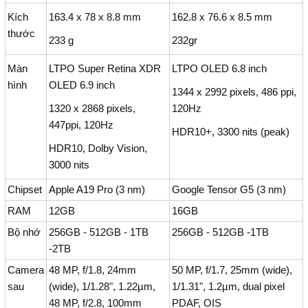
Kích
163.4 x 78 x 8.8 mm
162.8 x 76.6 x 8.5 mm
thước
233 g
232gr
Màn
LTPO Super Retina XDR
LTPO OLED 6.8 inch
hình
OLED 6.9 inch
1344 x 2992 pixels, 486 ppi,
1320 x 2868 pixels,
120Hz
447ppi, 120Hz
HDR10+, 3300 nits (peak)
HDR10, Dolby Vision,
3000 nits
Chipset
Apple A19 Pro (3 nm)
Google Tensor G5 (3 nm)
RAM
12GB
16GB
Bộ nhớ
256GB - 512GB - 1TB
256GB - 512GB -1TB
-2TB
Camera
48 MP, f/1.8, 24mm
50 MP, f/1.7, 25mm (wide),
sau
(wide), 1/1.28", 1.22µm,
1/1.31", 1.2µm, dual pixel
48 MP, f/2.8, 100mm
PDAF, OIS