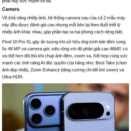
phát huy sức mạnh tối đa.
Camera
Về khả năng nhiếp ảnh, hệ thống camera sau của cả 2 mẫu máy
này đều được đánh giá cao nhưng mỗi bên lại theo đuổi triết lý
nhiếp ảnh khác nhau, góp phần tạo ra hai phong cách riêng biệt.
Pixel 10 Pro XL gây ấn tượng khi sở hữu ống kính tele tiềm vọng
5x 48 MP và camera góc siêu rộng với độ phân giải cao 48MP, có
ưu thể hơn đối thủ khi chụp ảnh đêm, zoom xa. Kết hợp cùng sức
mạnh các tính năng AI độc quyền của hãng như: Best Take (chọn
ảnh đẹp nhất), Zoom Enhance (tăng cường chi tiết khi zoom) và
Ultra-HDR.