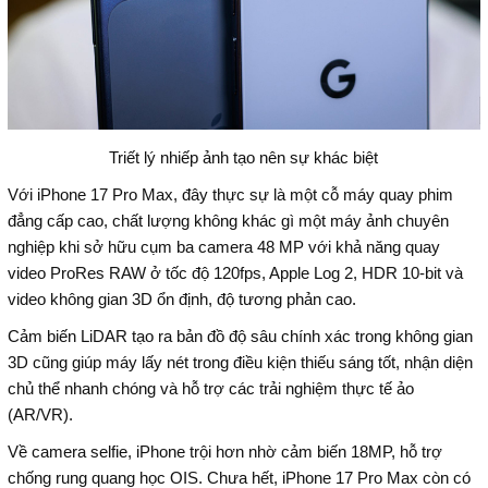
Triết lý nhiếp ảnh tạo nên sự khác biệt
Với iPhone 17 Pro Max, đây thực sự là một cỗ máy quay phim
đẳng cấp cao, chất lượng không khác gì một máy ảnh chuyên
nghiệp khi sở hữu cụm ba camera 48 MP với khả năng quay
video ProRes RAW ở tốc độ 120fps, Apple Log 2, HDR 10-bit và
video không gian 3D ổn định, độ tương phản cao.
Cảm biến LiDAR tạo ra bản đồ độ sâu chính xác trong không gian
3D cũng giúp máy lấy nét trong điều kiện thiếu sáng tốt, nhận diện
chủ thể nhanh chóng và hỗ trợ các trải nghiệm thực tế ảo
(AR/VR).
Về camera selfie, iPhone trội hơn nhờ cảm biến 18MP, hỗ trợ
chống rung quang học OIS. Chưa hết, iPhone 17 Pro Max còn có