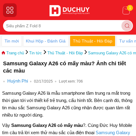
1
Tin mới
Khui Hộp - Đánh Giá
Thủ Thuật - Hỏi Đáp
Tư vấn 
Trang chủ
Tin tức
Thủ Thuật - Hỏi Đáp
Samsung Galaxy A26 có mấ
Samsung Galaxy A26 có mấy màu? Ảnh chi tiết
các màu
Huỳnh Phi
02/17/2025
Lượt xem:
706
Samsung Galaxy A26 là mẫu smartphone tầm trung ra mắt trong
thời gian tới với thiết kế trẻ trung, cấu hình tốt. Bên cạnh đó, thông
tin màu sắc Samsung Galaxy A26 cũng nhận được quan tâm rất
nhiều từ người dùng.
Vậy
Samsung Galaxy A26 có mấy màu
?. Cùng Đức Huy Mobile
tìm câu trả lời xem thử màu sắc của điện thoại
Samsung Galaxy