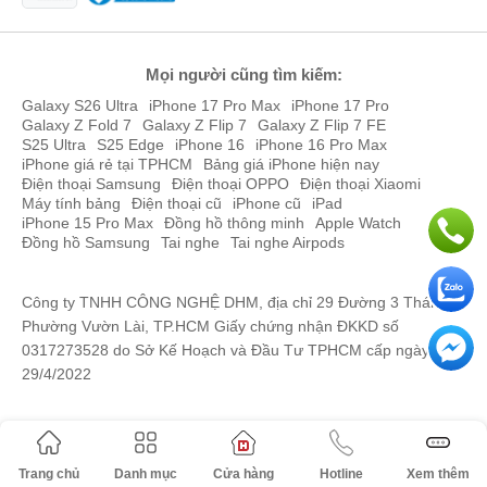
Mọi người cũng tìm kiếm:
Galaxy S26 Ultra
iPhone 17 Pro Max
iPhone 17 Pro
Galaxy Z Fold 7
Galaxy Z Flip 7
Galaxy Z Flip 7 FE
S25 Ultra
S25 Edge
iPhone 16
iPhone 16 Pro Max
iPhone giá rẻ tại TPHCM
Bảng giá iPhone hiện nay
Điện thoại Samsung
Điện thoại OPPO
Điện thoại Xiaomi
Máy tính bảng
Điện thoại cũ
iPhone cũ
iPad
iPhone 15 Pro Max
Đồng hồ thông minh
Apple Watch
Đồng hồ Samsung
Tai nghe
Tai nghe Airpods
Công ty TNHH CÔNG NGHỆ DHM, địa chỉ 29 Đường 3 Tháng 2,
Phường Vườn Lài, TP.HCM Giấy chứng nhận ĐKKD số
0317273528 do Sở Kế Hoạch và Đầu Tư TPHCM cấp ngày
29/4/2022
Trang chủ
Danh mục
Cửa hàng
Hotline
Xem thêm